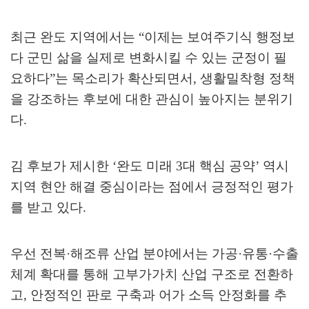
최근 완도 지역에서는
“
이제는 보여주기식 행정보
다 군민 삶을 실제로 변화시킬 수 있는 군정이 필
요하다
”
는 목소리가 확산되면서
,
생활밀착형 정책
을 강조하는 후보에 대한 관심이 높아지는 분위기
다
.
김 후보가 제시한
‘
완도 미래
3
대 핵심 공약
’
역시
지역 현안 해결 중심이라는 점에서 긍정적인 평가
를 받고 있다
.
우선 전복
·
해조류 산업 분야에서는 가공
·
유통
·
수출
체계 확대를 통해 고부가가치 산업 구조로 전환하
고
,
안정적인 판로 구축과 어가 소득 안정화를 추