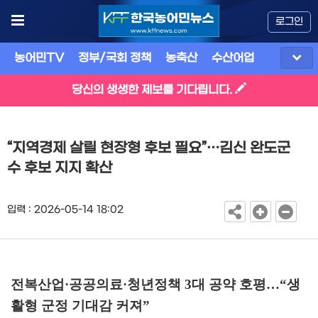
로그인
농어민TV
정부/국회 정책
농축산
수산어업
식품
유
당신의 생생한 제보를 기다립니다.
“지역경제 살릴 현장형 후보 필요”…김신 완도군
수 후보 지지 확산
입력 : 2026-05-14 18:02
전복산업
·
공공의료
·
청년정책
3
대 공약 호평
…
“
생
활형 군정 기대감 커져
”