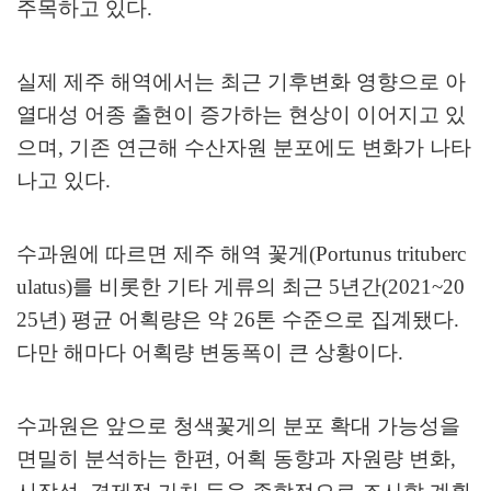
주목하고 있다
.
실제 제주 해역에서는 최근 기후변화 영향으로 아
열대성 어종 출현이 증가하는 현상이 이어지고 있
으며
,
기존 연근해 수산자원 분포에도 변화가 나타
나고 있다
.
수과원에 따르면 제주 해역 꽃게
(Portunus trituberc
ulatus)
를 비롯한 기타 게류의 최근
5
년간
(2021~20
25
년
)
평균 어획량은 약
26
톤 수준으로 집계됐다
.
다만 해마다 어획량 변동폭이 큰 상황이다
.
수과원은 앞으로 청색꽃게의 분포 확대 가능성을
면밀히 분석하는 한편
,
어획 동향과 자원량 변화
,