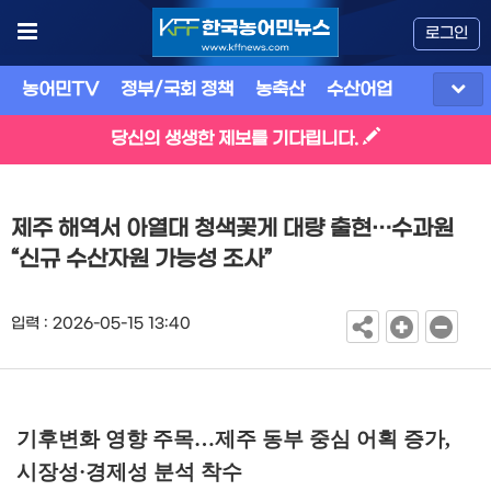
로그인
농어민TV
정부/국회 정책
농축산
수산어업
식품
유
당신의 생생한 제보를 기다립니다.
제주 해역서 아열대 청색꽃게 대량 출현…수과원
“신규 수산자원 가능성 조사”
입력 : 2026-05-15 13:40
기후변화 영향 주목
…
제주 동부 중심 어획 증가
,
시장성
·
경제성 분석 착수