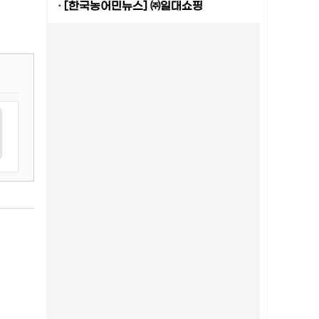
·
[한국농어민뉴스] ㈜일대쇼핑