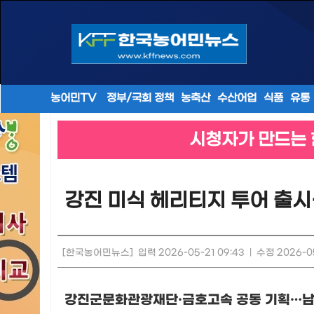
농어민TV
정부/국회 정책
농축산
수산어업
식품
유통
시청자가 만드는 
강진 미식 헤리티지 투어 출
[한국농어민뉴스]
입력 2026-05-21 09:43
|
수정 2026-05
강진군문화관광재단
·
금호고속 공동 기획
…