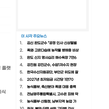
이 시각 주요뉴스
1.
김신 완도군수 “공정 인사·신상필벌
2.
폭염·고온다습에 농작물 병해충 비상
3.
완도 신지 명사십리 해수욕장 7만6
4.
강진원 강진군수, 수암1저수지 현장
 플랫
5.
한국수산자원공단, 부안군 위도에 잘
6.
2027년 최저임금 시간당 1만70
7.
농식품부, 축산분야 폭염 대응 총력
미식
8.
전남광주통합특별시, 고수온 피해 막
9.
농식품부·산림청, 남부지역 농업 가
10.
질러, 불맛·단짠 살린 고단백 간식