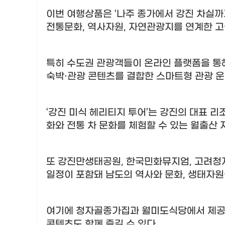
이번 여행상품은
‘
나주 종가에서 강진 차실까
전통문화
,
역사자원
,
자연관광지를 연계한 고
특히 수도권 관광객들이 온라인 플랫폼을 통
숙박
·
관광 콘텐츠를 결합한 스마트형 관광 
‘
강진 미식 헤리티지 투어
’
는 강진의 대표 리
화와 전통 차 문화를 체험할 수 있는 월출산
또 강진만생태공원
,
한국민화뮤지엄
,
고려청
일정이 포함돼 남도의 역사와 문화
,
생태자원
여기에 청자골종가집과 월미도식당에서 제공되
콘텐츠도 함께 즐길 수 있다
.