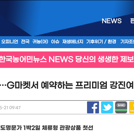
NEWS
오피니언
전국
귀농(어)
이슈
재생에너지
기후위기 / 환경
기자조
한국농어민뉴스 NEWS 당신의 생생한 제보
시…G마켓서 예약하는 프리미엄 강진여
-21 09:47
남도명문가
1
박
2
일 체류형 관광상품 첫선