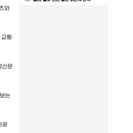
텐츠와
,
교통
·
정신문
러보는
관광