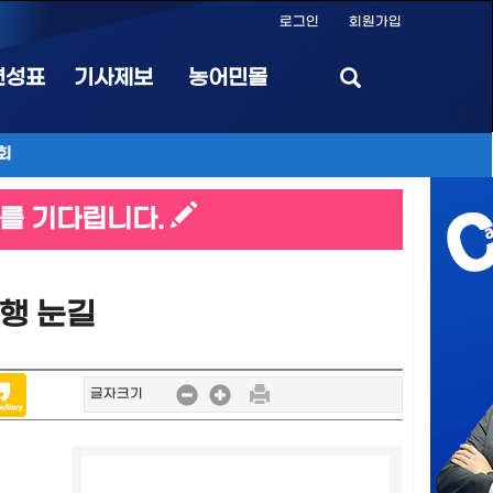
로그인
회원가입
편성표
기사제보
농어민몰
회
를 기다립니다.
행 눈길
글자크기