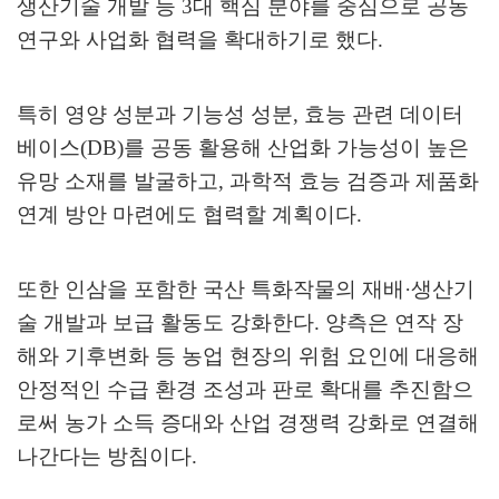
생산기술 개발 등
3
대 핵심 분야를 중심으로 공동
연구와 사업화 협력을 확대하기로 했다
.
특히 영양 성분과 기능성 성분
,
효능 관련 데이터
베이스
(DB)
를 공동 활용해 산업화 가능성이 높은
유망 소재를 발굴하고
,
과학적 효능 검증과 제품화
연계 방안 마련에도 협력할 계획이다
.
또한 인삼을 포함한 국산 특화작물의 재배
·
생산기
술 개발과 보급 활동도 강화한다
.
양측은 연작 장
해와 기후변화 등 농업 현장의 위험 요인에 대응해
안정적인 수급 환경 조성과 판로 확대를 추진함으
로써 농가 소득 증대와 산업 경쟁력 강화로 연결해
나간다는 방침이다
.