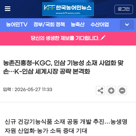
로그인
농어민TV
정부/국회 정책
농축산
수산어업
식품
유
당신의 생생한 제보를 기다립니다.
농촌진흥청-KGC, 인삼 기능성 소재 사업화 맞
손…K-인삼 세계시장 공략 본격화
입력 : 2026-05-27 11:33
신규 건강기능식품 소재 공동 개발 추진
…
농생명
자원 산업화
·
농가 소득 증대 기대