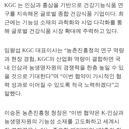
KGC
는 인삼과 홍삼을 기반으로 건강기능식품 연
구를 지속해온 글로벌 종합 건강식품 기업이다
.
최
근에는 기능성 소재의 과학화와 사업 다각화를 통
해 글로벌 건강식품 시장 확대에 주력하고 있다
.
임왕섭
KGC
대표이사는
“
농촌진흥청의 연구 역량
과 현장 경험
, KGC
의 산업화 역량이 결합하면 국
내 인삼과 농생명자원의 경쟁력을 한층 높일 수 있
을 것으로 기대한다
”
며
“
이번 협약이 가시적인 협
력 성과로 이어질 수 있도록 적극 노력하겠다
”
고
말했다
.
이승돈 농촌진흥청 청장은
“
이번 협약은
K-
인삼과
농생명자원의 기능성 소재를 고도화하고 세계시