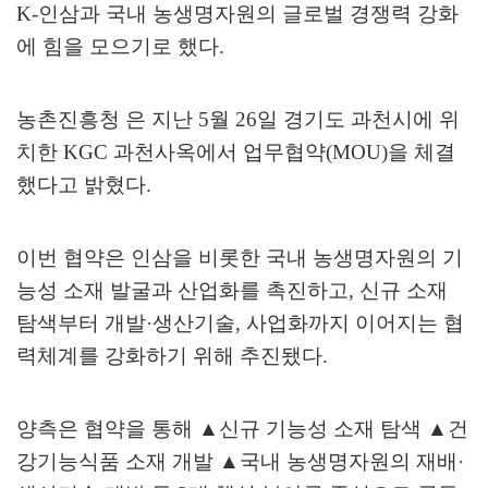
K-
인삼과 국내 농생명자원의 글로벌 경쟁력 강화
에 힘을 모으기로 했다
.
농촌진흥청 은 지난
5
월
26
일 경기도 과천시에 위
치한
KGC
과천사옥에서 업무협약
(MOU)
을 체결
했다고 밝혔다
.
이번 협약은 인삼을 비롯한 국내 농생명자원의 기
능성 소재 발굴과 산업화를 촉진하고
,
신규 소재
탐색부터 개발
·
생산기술
,
사업화까지 이어지는 협
력체계를 강화하기 위해 추진됐다
.
양측은 협약을 통해
▲
신규 기능성 소재 탐색
▲
건
강기능식품 소재 개발
▲
국내 농생명자원의 재배
·