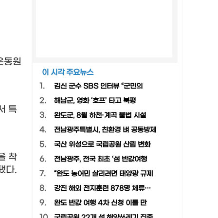
운동원
이 시각 주요뉴스
1.
김신 군수 SBS 인터뷰 “군민의
2.
해남군, 영화 ‘호프’ 타고 북평
서 특
3.
완도군, 8월 하천·계곡 불법 시설
4.
전남광주특별시, 친환경 벼 공동방제
5.
국산 위성으로 국립공원 산림 변화
을 착
6.
전남광주, 전국 최초 ‘섬 반값여행
됐다
.
7.
“완도 농어민 살리려면 태양광 규제
8.
강진 해외 전지훈련 878명 체류…
9.
완도 반값 여행 4차 신청 이틀 만
10.
국립공원 22개 섬 해양쓰레기 집중