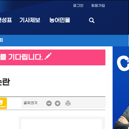
로그인
회원가입
편성표
기사제보
농어민몰
회
를 기다립니다.
논란
글자크기