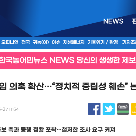
NEWS
오피니언
전국
귀농(어)
이슈
재생에너지
기후위기 / 환경
기자조
한국농어민뉴스 NEWS 당신의 생생한 제보
입 의혹 확산…“정치적 중립성 훼손” 
27 11:54
후보 측과 동행 정황 포착
…
철저한 조사 요구 커져