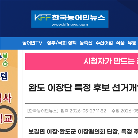
농어민TV
정부/국회 정책
농축산
수산어업
식품
유통
시청자가 만드는 
완도 이장단 특정 후보 선거개
[한국농어민뉴스]
입력 2026-05-27 11:52
|
수정 2026-05-
보길면 이장
·
완도군 이장협의회 단장
,
특정 