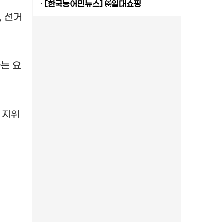
·
[한국농어민뉴스] ㈜일대쇼핑
,
선거
는 요
 지위