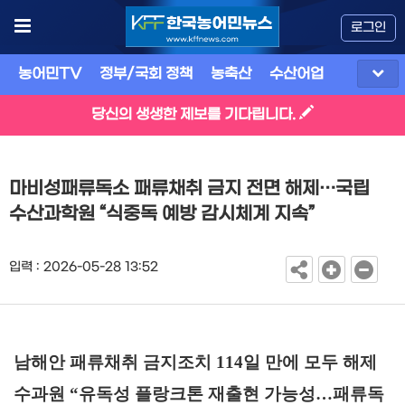
로그인
농어민TV
정부/국회 정책
농축산
수산어업
식품
유
당신의 생생한 제보를 기다립니다.
마비성패류독소 패류채취 금지 전면 해제…국립
수산과학원 “식중독 예방 감시체계 지속”
입력 : 2026-05-28 13:52
남해안 패류채취 금지조치
114
일 만에 모두 해제
수과원
“
유독성 플랑크톤 재출현 가능성
…
패류독