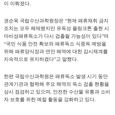
이 이뤄졌다
.
권순욱 국립수산과학원장은
“
현재 패류채취 금지
조치는 모두 해제됐지만 유독성 플랑크톤 출현 시
마비성패류독소가 다시 검출될 가능성이 있다
”
며
“
국민 식품 안전 확보와 패류독소 식중독 예방을
위해 패류양식장과 연안 해역에 대한 감시체계를
지속적으로 유지하겠다
”
고 말했다
.
한편 국립수산과학원은 패류독소 발생 시기 동안
관계기관과 협력해 주요 해역의 독소 검출 현황을
상시 점검하고 있으며
,
안전한 수산물 유통과 소비
자 보호를 위한 예찰 활동을 강화하고 있다
.