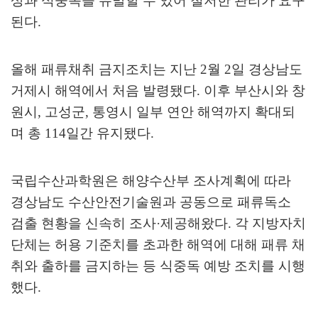
상과 식중독을 유발할 수 있어 철저한 관리가 요구
된다
.
올해 패류채취 금지조치는 지난
2
월
2
일 경상남도
거제시 해역에서 처음 발령됐다
.
이후 부산시와 창
원시
,
고성군
,
통영시 일부 연안 해역까지 확대되
며 총
114
일간 유지됐다
.
국립수산과학원은 해양수산부 조사계획에 따라
경상남도 수산안전기술원과 공동으로 패류독소
검출 현황을 신속히 조사
·
제공해왔다
.
각 지방자치
단체는 허용 기준치를 초과한 해역에 대해 패류 채
취와 출하를 금지하는 등 식중독 예방 조치를 시행
했다
.