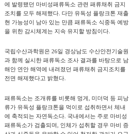
에 발령됐던 마비성패류독소 관련 패류채취 금지
조치를 모두 해제했다
.
다만 유독성 플랑크톤 재출
현 가능성이 남아 있는 만큼 패류독소 식중독 예방
을 위한 감시체계는 지속 유지할 방침이다
.
국립수산과학원은
26
일 경상남도 수산안전기술원
과 함께 실시한 패류독소 조사 결과를 바탕으로 남
해안 연안 해역에 내려졌던 패류채취 금지조치를
전면 해제했다고 밝혔다
.
패류독소는 조개류를 비롯해 멍게
,
미더덕 등 피낭
류가 유독성 플랑크톤을 먹이로 섭취하면서 체내
에 축적되는 자연독소다
.
국내에서는 주로 마비성
패류독소가 검출되며
,
인체가 섭취할 경우 마비 증