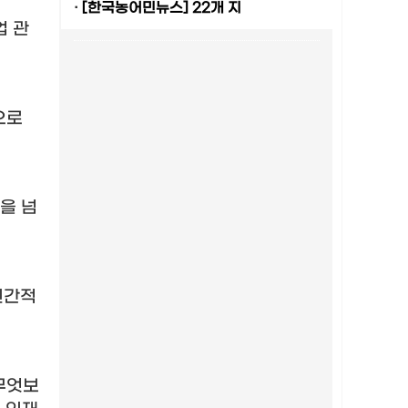
·
[한국농어민뉴스] 22개 지
업 관
으로
을 넘
인간적
무엇보