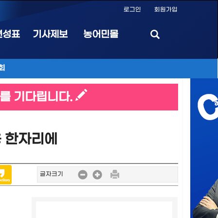
로그인
회원가입
편성표
기사제보
농어민몰
회
를 기다립니다.
용 한자리에
글자크기