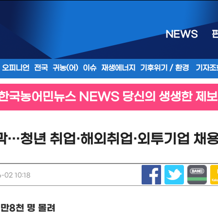
NEWS
오피니언
전국
귀농(어)
이슈
재생에너지
기후위기 / 환경
기자조
한국농어민뉴스 NEWS 당신의 생생한 제보
개막…청년 취업·해외취업·외투기업 채
-02 10:18
1
만
8
천 명 몰려