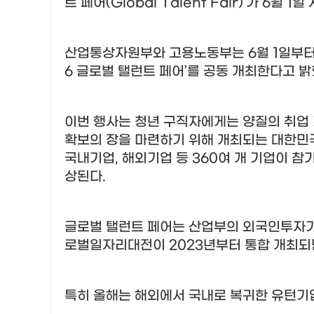
트 페어
(Global Talent Fair)’
가
6
월
1
일 
산업통상자원부와 고용노동부는
6
월
1
일부
6
글로벌 탤런트 페어
’
를 공동 개최한다고 
이번 행사는 청년 구직자에게는 양질의 취업
확보의 장을 마련하기 위해 개최되는 대한민
국내기업
,
해외기업 등
360
여 개 기업이 참
상된다
.
글로벌 탤런트 페어는 산업부의 외국인투자
로벌일자리대전이
2023
년부터 통합 개최되
특히 올해는 해외에서 국내로 복귀한 유턴기