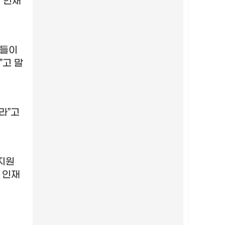
 인재
년들이
”
고 말
달라
”
고
지원
 인재