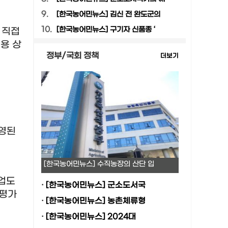
9.
[한국농어민뉴스] 김신 전 완도군의
10.
[한국농어민뉴스] 구기자 신품종 ‘
 직접
용 상
정부/국회 정책
더보기
영된
[한국농어민뉴스] 수직농장의 산단 입
업도
·
[한국농어민뉴스] 군소도서국
 평가
·
[한국농어민뉴스] 농촌체류형
·
[한국농어민뉴스] 2024대