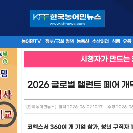
농어민TV
정부/국회 정책
농축산
수산어업
식품
유통
시청자가 만드는 
2026 글로벌 탤런트 페어 
[한국농어민뉴스]
입력 2026-06-02 10:17
|
수정 2026-06
코엑스서
360
여 개 기업 참가
,
청년 구직자