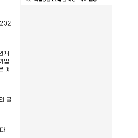
‘202
인재
기업
,
로 예
의 글
됐다
.