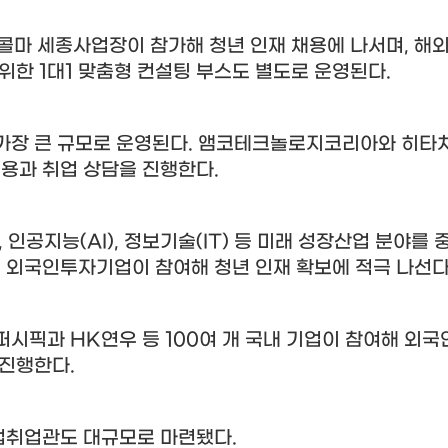
콜마 세종사업장이 참가해 청년 인재 채용에 나서며
,
해외
 위한
1
대
1
맞춤형 컨설팅 부스도 별도로 운영된다
.
가장 큰 규모로 운영된다
.
앰코테크놀로지코리아와 히타
채용과 취업 상담을 진행한다
.
,
인공지능
(AI),
정보기술
(IT)
등 미래 성장산업 분야를 
 외국인투자기업이 참여해 청년 인재 확보에 적극 나선
퍼시픽과
HK
연우 등
100
여 개 국내 기업이 참여해 외국
 진행한다
.
업취업관도 대규모로 마련됐다
.