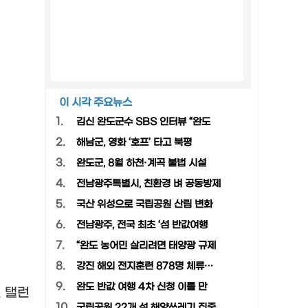
이 시각 주요뉴스
1.
김신 완도군수 SBS 인터뷰 “완도
2.
해남군, 영화 ‘호프’ 타고 북평
3.
완도군, 8월 하천·계곡 불법 시설
4.
전남광주특별시, 친환경 벼 공동방제
5.
국산 위성으로 국립공원 산림 변화
6.
전남광주, 전국 최초 ‘섬 반값여행
7.
“완도 농어민 살리려면 태양광 규제
8.
강진 해외 전지훈련 878명 체류…
9.
완도 반값 여행 4차 신청 이틀 만
 탤런
10.
국립공원 22개 섬 해양쓰레기 집중