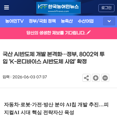
로그인
농어민TV
정부/국회 정책
농축산
수산어업
식품
유
당신의 생생한 제보를 기다립니다.
국산 AI반도체 개발 본격화…정부, 8002억 투
입 ‘K-온디바이스 AI반도체 사업’ 확정
입력 : 2026-06-03 07:37
자동차
·
로봇
·
가전
·
방산 분야
AI
칩 개발 추진
…
피
지컬
AI
시대 핵심 전략자산 육성