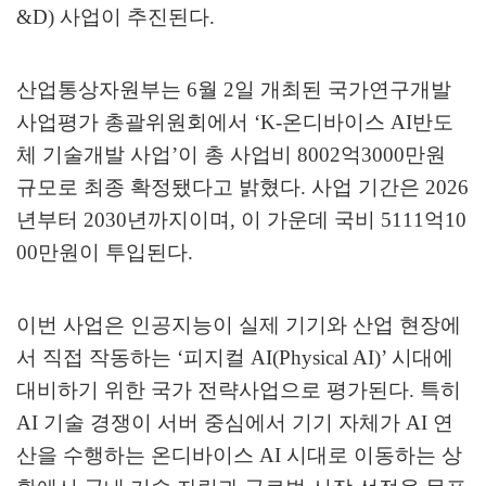
&D)
사업이 추진된다
.
산업통상자원부는
6
월
2
일 개최된 국가연구개발
사업평가 총괄위원회에서
‘K-
온디바이스
AI
반도
체 기술개발 사업
’
이 총 사업비
8002
억
3000
만원
규모로 최종 확정됐다고 밝혔다
.
사업 기간은
2026
년부터
2030
년까지이며
,
이 가운데 국비
5111
억
10
00
만원이 투입된다
.
이번 사업은 인공지능이 실제 기기와 산업 현장에
서 직접 작동하는
‘
피지컬
AI(Physical AI)’
시대에
대비하기 위한 국가 전략사업으로 평가된다
.
특히
AI
기술 경쟁이 서버 중심에서 기기 자체가
AI
연
산을 수행하는 온디바이스
AI
시대로 이동하는 상