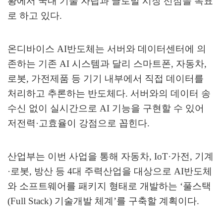
황에서 국내 기술 자립과 글로벌 시장 선점을 목표
로 하고 있다
.
온디바이스
AI
반도체는 서버와 데이터센터에 의
존하는 기존
AI
시스템과 달리 스마트폰
,
자동차
,
로봇
,
가전제품 등 기기 내부에서 직접 데이터를
처리하고 추론하는 반도체다
.
서버와의 데이터 송
수신 없이 실시간으로
AI
기능을 구현할 수 있어
저전력
·
고효율이 강점으로 꼽힌다
.
산업부는 이번 사업을 통해 자동차
, IoT·
가전
,
기계
·
로봇
,
방산 등
4
대 주력산업을 대상으로
AI
반도체
와 소프트웨어를 패키지 형태로 개발하는
‘
풀스택
(Full Stack)
기술개발 체계
’
를 구축할 계획이다
.