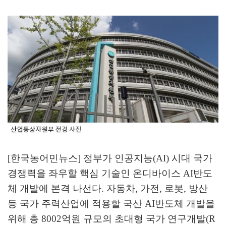
[한국농어민뉴스] 정부가 인공지능
(AI)
시대 국가
경쟁력을 좌우할 핵심 기술인 온디바이스
AI
반도
체 개발에 본격 나선다
.
자동차
,
가전
,
로봇
,
방산
등 국가 주력산업에 적용할 국산
AI
반도체 개발을
위해 총
8002
억원 규모의 초대형 국가 연구개발
(R