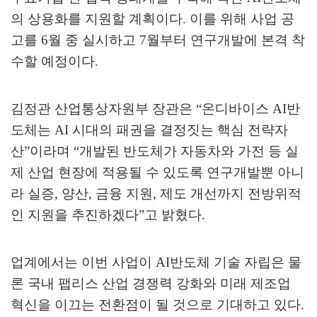
의 상용화를 지원할 계획이다
.
이를 위해 사업 공
고를
6
월 중 실시하고
7
월부터 연구개발에 본격 착
수할 예정이다
.
김정관 산업통상자원부 장관은
“
온디바이스
AI
반
도체는
AI
시대의 패권을 결정짓는 핵심 전략자
산
”
이라며
“
개발된 반도체가 자동차와 가전 등 실
제 산업 현장에 적용될 수 있도록 연구개발뿐 아니
라 실증
,
양산
,
금융 지원
,
제도 개선까지 전방위적
인 지원을 추진하겠다
”
고 밝혔다
.
업계에서는 이번 사업이
AI
반도체 기술 자립은 물
론 국내 팹리스 산업 경쟁력 강화와 미래 제조업
혁신을 이끄는 전환점이 될 것으로 기대하고 있다
.