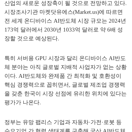
산업의 새로운 성장축이 될 것으로 전망하고 있다
.
시장조사기관 마켓닷유에스
(Market.us)
에 따르면
전 세계 온디바이스
AI
반도체 시장 규모는
2024
년
173
억 달러에서
2030
년
1033
억 달러로 약
6
배 성
장할 것으로 예상된다
.
특히 서버용
GPU
시장과 달리 온디바이스
AI
반도
체 분야는 아직 글로벌 지배적 사업자가 없는 상황
이다
. AI
반도체와 완제품 간 최적화 및 호환성이
핵심 경쟁력으로 꼽히면서
,
글로벌 제조업 경쟁력
을 갖춘 한국이 시장 선점에 유리한 위치에 있다는
평가가 나온다
.
정부는 유망 팹리스 기업과 자동차
·
가전
·
로봇 등
수요기업 간 협력 생태계를 구축해 국산
AI
반도체