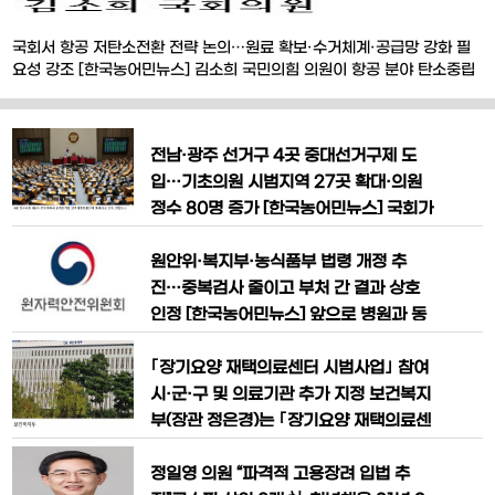
국회서 항공 저탄소전환 전략 논의…원료 확보·수거체계·공급망 강화 필
요성 강조 [한국농어민뉴스] 김소희 국민의힘 의원이 항공 분야 탄소중립
핵심 과제로 떠오른 지속가능항공유(SAF) 공급기반 강화를 위한 정책 논
의에 나섰다. 김소희 의원은 4월 24일 국회의원회관에서 ‘K-GX 시대
SAF 전략: 안정적 원료 확보와 공급기반 강화’를 주제로 토론회를 개최하
전남·광주 선거구 4곳 중대선거구제 도
고, 항공 저탄소 전환을 위한 구
입…기초의원 시범지역 27곳 확대·의원
정수 80명 증가 [한국농어민뉴스] 국회가
광역의원 비례대표 비율을 확대하는 내용
을 핵심으로 한 공직선거법 개정안을 통과
원안위·복지부·농식품부 법령 개정 추
시키면서 2026년 지방선거 제도가 크게
진…중복검사 줄이고 부처 간 결과 상호
바뀐다. 특히 전남·광주 지역 일부 선거구
인정 [한국농어민뉴스] 앞으로 병원과 동
에 중대선거구제가 도입되면서 지역 정치
물병원, 치료 현장 등에서 X선 발생장치
지형에도 변화가 예상된다. 18일 국회는
와 각종 방사선 발생장치를 취급하는 종사
｢장기요양 재택의료센터 시범사업｣ 참여
본회의를 열고 공직선거법·정당법
자들은 근무기관이나 업무 종류가 달라도
시·군·구 및 의료기관 추가 지정 보건복지
보다 동일한 기준에 따라 건강진단을 받을
부(장관 정은경)는 ｢장기요양 재택의료센
수 있게 될 전망이다. 원자력안전위원회와
터 시범사업｣ 공모(’25.10.28.~11.28.)
보건복지부, 농림축산식품부는 3월 20일
를 통해 총 85개 시·군·구, 155개 의료기
정일영 의원 “파격적 고용장려 입법 추