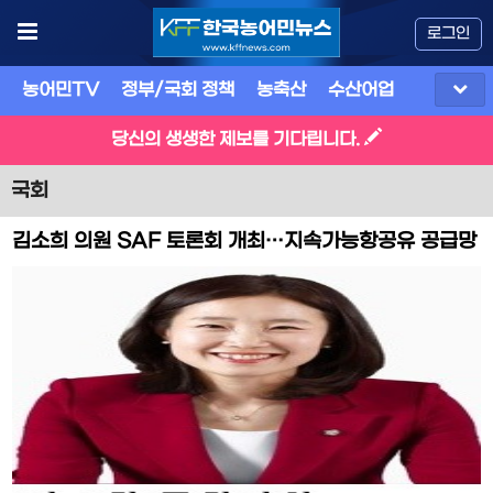
로그인
농어민TV
정부/국회 정책
농축산
수산어업
식품
유
당신의 생생한 제보를 기다립니다.
국회
김소희 의원 SAF 토론회 개최…지속가능항공유 공급망
구축 핵심 과제 부상