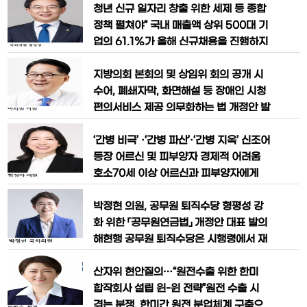
및 지방 소멸 위기에 국가가 적극적으로
해남·완도·진도)은 6일, 국가인권위원 위
청년 신규 일자리 창출 위한 세제 등 종합
대응하기 위해 관련 법률개정안 4건을 패
원에 대한 국회 탄핵 의결 근거를 마련하
정책 펼쳐야“ 국내 매출액 상위 500대 기
키지
고, 대통령이 선출하는 軍 인권보호관은
업의 61.1%가 올해 신규채용을 진행하지
국회가 선출하도록 하는 국가인권위원회
않거나 계획조차 수립하지 않은 것으로 나
법 일부개정법률안을 대표 발의했다. 지난
타나면서 대기업발 고용 한파가 우려되고
지방의회 본회의 및 상임위 회의 공개 시
2월 10일 국가인권위원회는 내란죄 피
있다. 이에 국회 기획재정위원회 정일영
수어, 폐쇄자막, 화면해설 등 장애인 시청
의원(더불어민주당·인천 연수 을)은 "국내
편의서비스 제공 의무화하는 법 개정안 발
생산 촉진과 일자리 창출을 위한 제조업
의 박지원 의원(더불어민주당, 전남 해남·
육성 정책이 필요하다"고 강조했다. 지난
완도·진도)은 3일, 지방의회 본회의 및 상
‘간병 비극’ ·‘간병 파산’·‘간병 지옥’ 신조어
달 27일 발표된
임위원회 회의를 청사 내부방송이나 인터
등장 어르신 및 피부양자 경제적 어려움
넷 중계형식으로 공개할 경우, 장애인 시
호소70세 이상 어르신과 피부양자에게
청 편의 서비스를 반드시 제공하도록 하는
간병비 보험급여 신설, 2030년부터 65
지방자치법 일부개정법률안을 대표발의
세 이상으로 확대 ‘간병비극’, ‘간병파산’,
박정현 의원, 공무원 퇴직수당 형평성 강
했다. 현행 지방자치법은 지방의
‘간병지옥’ 이란 신조어가 등장하며 간병
화 위한 「공무원연금법」 개정안 대표 발의
비 문제의 심각성이 대두되고 있는 가운
해현행 공무원 퇴직수당은 시행령에서 재
데, 더불어민주당 황정아 의원(대전 유성
직기간에 따라 지급액에 차등을 두고 있으
을)은 24일 어르신 간병비 급여화를 위한
나 그 폭이 지나치게 커서 불공평하다는
산자위 현안질의…“원전수출 위한 한미
「국민건강보험법 일부
지적 이어져박정현 의원, “합리적 근거 없
합작회사 설립 윈-윈 전략”원전 수출 시
는 누진적 공무원 퇴직수당은 문제 있어...
겪는 분쟁, 한미간 원전 분업체계 구축으