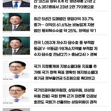
방사선 관련 종사자의 건강진단 기
관을 장기요양 재택의료센터 참여지역 및
진”코스피 상위 8개 社 청년채용 21년 2
기관으로 추가 지정했다. 이로써 195개
만 6,351명에서 23년 2만 793명으로
시·군·구에서 344개 의료기관이 재택의
감소 시총 상위 8개 기업의 청년 신규채용
료서비스를 제공하게 된다. 장기요양 재택
이 2년 만에 21.1% 감소한 것으로 드러
최근 5년간 도매법인 영업이익 33.7%
의료센터 시범
나면서, 파격적인 고용장려 정책이 필요하
증가… 이익의 61.6%는 비농업계 자본
다는 의견이 제기됐다. 17일(금), 국회 기
법인 몫위탁수수료 약 25%, 하역비 약 1
획재정위원회 소속 정일영 의원(더불어민
0% 상승… 농민 부담 가중 국회 농림축
주당·인천 연수구 을)이 유가증권시장 시
산식품해양수산위원장 어기구 의원(더불
전국 1,053개 저수지·담수호 중 부적합
가총액 상위 10대
어민주당, 충남 당진시)은 17일, 농림축산
등급(Ⅴ·Ⅵ등급) 98개소지역별 부적합 저
식품부와 한국농수산식품유통공사(aT)
수지‧담수호 전남(27) > 충남(24) > 경북
로부터 제출받은 자료를 분석한 결과, 최
(19) > 전북(10) 순 국회 농림축산식품해
근 5년간 도매법인의 영업이익은 약 33.
양수산위원장 어기구 의원(더불어민주당,
국가 지정통계에 지방소멸대응 지표를 추
7% 증가한 반면 농민의 유통비 부담
충남 당진시) 이 한국농어촌공사로부터
가해 국가 정책 목표 명확히 해지방소멸대
제출받은 ‘2025년 상반기 농업용수 수질
응기금 정부출연금 5조원으로 확대하고
측정망 조사’ 자료에 따르면, 전국 1,053
출연금 한시 규정도 폐지생활인구 확대 사
개 저수지·담수호 중 98개소(9.3%
업에 예비타당성 조사 면제인구감소지역
국가인권위원(위원장, 상임위원, 비상임
에 대한 특별교부세 지원 의무화(현행 한
위원 전원) 국회 탄핵 근거 마련軍 인권보
건도 없음) 박지원 의원(더불어민주당, 전
호관도 국회가 선출하는 상임위원이 겸직
남 해남·완도·진도)은 “농어촌 인구감소
하도록 박지원 의원(더불어민주당, 전남