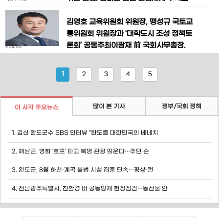
변화하는 공직사회 구조에 발맞춰 현실화
로 원천 해결 이언주 의원(더불어민주당
해야” 더불어민주당 박정현 국회의원(대
최고위원, 미래경제성장전략위원장, 용인
김영호 교육위원회 위원장, 맹성규 국토교
전 대덕구, 국회 행정안전위원회)은
정)이 19일 “한국과 미국이 원전 R&D협
통위원회 위원장과 ‘대학도시 조성 정책토
력 및 수출을 위한 합작회사를 만들어 세
론회’ 공동주최이광재 前 국회사무총장,
계 원전 시장을 동반 점유해야 한다”고 역
“국민행복 7공화국의 혁신기지, 대학” 주
설했다. 이언주 의원은 이날 국회 산업통
제 기조강연 지방소멸 문제해결을 위한 새
1
2
3
4
5
상자원중소벤처기업위원회 현
로운 발전 모델로 ‘대학도시’ 조성이 제안
된다. 더불어민주당 한병도 의원(전북특
별자치도 익산시을)은 오는 18일(수) 오전
많이 본 기사
정부/국회 정책
이 시각 주요뉴스
11시 국회의원회관 제2세미나실에서 ‘지
방소멸, 대학이 살린다’라는
1. 김신 완도군수 SBS 인터뷰 “완도를 대한민국의 베네치
2. 해남군, 영화 ‘호프’ 타고 북평 관광 띄운다…주민 손
3. 완도군, 8월 하천·계곡 불법 시설 집중 단속…평상·컨
4. 전남광주특별시, 친환경 벼 공동방제 현장점검…농산물 안