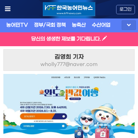
로그인
농어민TV
정부/국회 정책
농축산
수산어업
식품
유
당신의 생생한 제보를 기다립니다.
김영희 기자
wholly777@naver.com