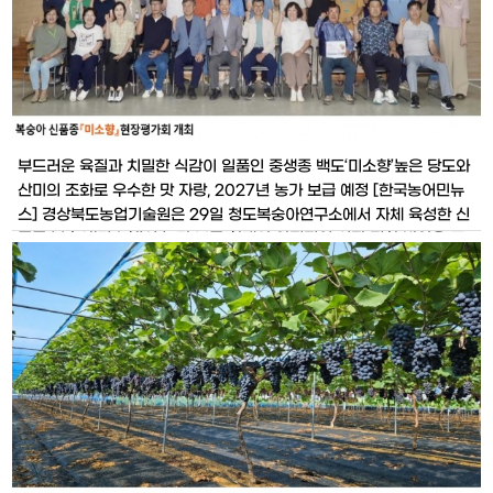
부드러운 육질과 치밀한 식감이 일품인 중생종 백도‘미소향’높은 당도와
산미의 조화로 우수한 맛 자랑, 2027년 농가 보급 예정 [한국농어민뉴
스] 경상북도농업기술원은 29일 청도복숭아연구소에서 자체 육성한 신
품종 복숭아‘미소향’의 농가 보급 확대와 안정적인 시장 정착 방안을 모
색하기 위한 현장평가회를 개최했다. 이날 평가회는 복숭아 연구회 회원
과 재배 농업인, 종묘 생산업체, 유관기관 담당자 등 관계자 50여 명이