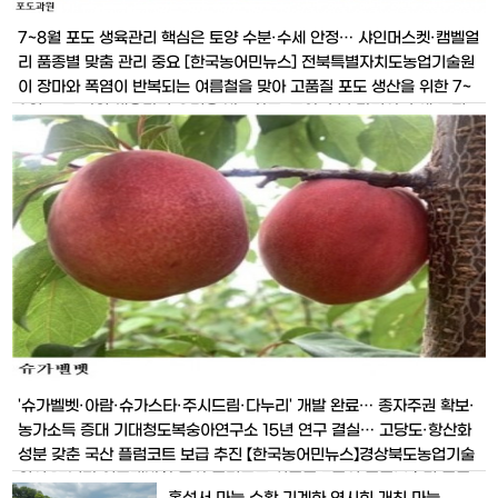
7~8월 포도 생육관리 핵심은 토양 수분·수세 안정… 샤인머스켓·캠벨얼
리 품종별 맞춤 관리 중요 [한국농어민뉴스] 전북특별자치도농업기술원
이 장마와 폭염이 반복되는 여름철을 맞아 고품질 포도 생산을 위한 7~
8월 포도 과원 생육관리 요령을 발표하고, 토양 수분 관리와 수세 조절,
품종별 맞춤 관리에 각별한 주의를 당부했다. 농업기술원에 따르면 7~8
월은 포도 과실이 본격적으로 커지고 착색과 성숙이 진행되는 시기로,
이
'슈가벨벳·아람·슈가스타·주시드림·다누리' 개발 완료… 종자주권 확보·
농가소득 증대 기대청도복숭아연구소 15년 연구 결실… 고당도·항산화
성분 갖춘 국산 플럼코트 보급 추진 【한국농어민뉴스】경상북도농업기술
원이 15년간 연구개발한 국산 플럼코트 신품종 5종의 품종보호권 등록