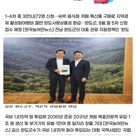
1~4차 총 3만3,872명 신청…숙박·음식점·카페·특산품 구매로 지역경
제 활성화여행비 절반 완도사랑상품권 환급…완도군, 8월 말 5차 신청
접수 예정 [한국농어민뉴스] 전남 완도군의 대표 관광 지원정책인 ‘완도
반값 여행’이 관광객들의 높은 관심 속에 4차 신청을 이틀 만에 조기 마
감했다. 1차부터 4차까지 총 3만3,872명이 신청했으며, 관광객들의 숙
박과 음식점·카페 이용, 특산품 구매 등을 통해 약 42억 원의 지
국비 1,815억 원 투입해 2030년 준공·2031년 개원 목표관광객 유입·1
조 원 생산 및 부가가치 유발·1만여 명 일자리 창출 기대 [한국농어민뉴
스] 김신 완도군수가 국비 1,815억 원이 투입되는 대형 국책사업인 ‘국립