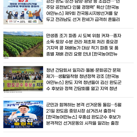
강진·완도·순천·담양·광양 등 초접전…“민
쥐노래미 종자 18만 마리를 방류하며 지역
주당 공천보다 인물 경쟁력” 확산 [한국농
특화 어종 자원 증강에 나섰다. 한국수산자
어민뉴스] 제9회 전국동시지방선거를 앞
원공단 남해본부는 신안군 쥐노래미 산란·
두고 전라남도 선거 판세가 급격히 흔들리
서식장 조성사업의 일환으로 지난 5월 28
고 있다. 전통적인 더불어민주당 강세 지역
일 전남 신안군
으로 분류돼 온 전남 곳곳에서 무소속 후보
만생종 조기 파종 시 도복 위험 커져…종자
와 비민주계 후보들이 우세 또는 초접전 양
소독·토양 수분 관리·제초제 처리 중요경
상을 보이면서 민주당 지도부가 연일 지원
기지역 콩 재배농가 대상 적기 파종 및 품
유세에 나서고 있지만 지역 여론은 쉽게 움
종별 재배 관리 요령 안내 [한국농어민뉴
직이지 않는 분위기다. 정치권에 따르면 민
스] 경기도농업기술원이 안정적인 콩 생산
주당은 최근
과 수량 확보를 위해 경기지역 콩 재배 농
청년 간담회서 일자리·돌봄·문화공간 문제
가를 대상으로 적기 파종과 초기 생육관리
제기…생활밀착형 청년정책 강조 [한국농
의 중요성을 강조하고 나섰다. 경기도농업
어민뉴스] 완도 지역 청년들이 김신 완도군
기술원에 따르면 경기지역의 콩 파종 적기
수 후보와 정책 간담회를 열고 지역 청년
는 평균 기온이 20~25℃ 수준을 유지하
현실과 생활 문제를 공유하며 공식 지지를
는 5월 하순부터
선언했다. 청년 일자리와 돌봄, 문화·여가
군민과 함께하는 본격 선거운동 돌입…5월
공간 부족 문제 해결을 위한 생활밀착형 정
21일 완도읍 중앙시장 삼거리서 출정식
책 필요성이 주요 화두로 떠올랐다. 김신
[한국농어민뉴스] 우홍섭 완도군수 후보가
완도군수 후보 캠프는 지난 21일 오후 완
본격적인 선거운동의 시작을 알리는 출정
도읍 청년들과 함께 청년 간담회를 개최했
식을 열고 “군민과 함께 새로운 완도를 만
다고 밝혔다
들겠다”며 지지를 호소했다. 우 후보는 21