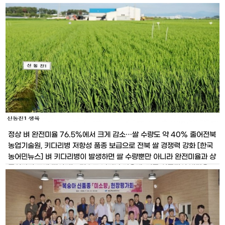
완도난대수목원’의 2026년 조기 착공과 지역자원 활용 확대를 정부에
공식 건의했다. 김신 군수는 8월 3일 정부대전청사를 방문해 박은식 산
림청장과 면담을 갖고 국립완도난대수목원 조성사업의 신속
정상 벼 완전미율 76.5%에서 크게 감소…쌀 수량도 약 40% 줄어전북
농업기술원, 키다리병 저항성 품종 보급으로 전북 쌀 경쟁력 강화 [한국
농어민뉴스] 벼 키다리병이 발생하면 쌀 수량뿐만 아니라 완전미율과 상
품성까지 크게 떨어지는 것으로 나타난 가운데, 기존 신동진의 밥맛을
유지하면서 병 저항성을 강화한 ‘신동진1’이 고품질 쌀 생산을 위한 대안
품종으로 주목받고 있다. 전북특별자치도농업기술원은 이상기후로 벼
병해