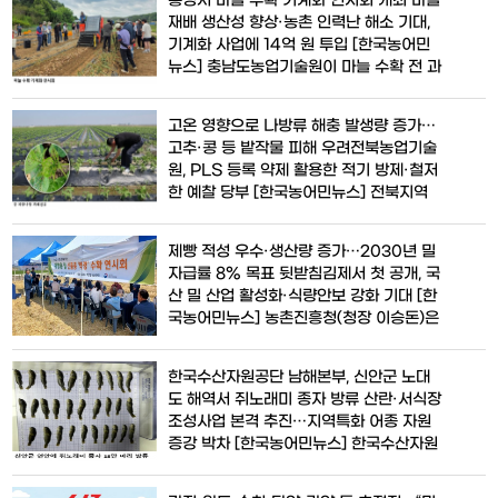
홍성서 마늘 수확 기계화 연시회 개최 마늘
을 완료하며 종자주권 확보와 기능성 과일 시장 확대에 나섰다. 이번에
재배 생산성 향상·농촌 인력난 해소 기대,
품종보호권을 등록한 품종은 슈가벨벳, 아람, 슈가스타, 주시드림, 다누
기계화 사업에 14억 원 투입 [한국농어민
리등 5
뉴스] 충남도농업기술원이 마늘 수확 전 과
정의 기계화 보급 확대에 나서며 농촌 인력
난 해소와 생산성 향상에 속도를 내고 있
고온 영향으로 나방류 해충 발생량 증가…
다. 특히 마늘 수확 기계화 시 노동력을 최
고추·콩 등 밭작물 피해 우려전북농업기술
대 95%까지 줄일 수 있는 것으로 나타나
원, PLS 등록 약제 활용한 적기 방제·철저
농가 경영 안정과 농업 경쟁력 강화에 대한
한 예찰 당부 [한국농어민뉴스] 전북지역
기대가 높아지고 있다. 충남도농업기술원
밭작물에 피해를 주는 나방류 해충 발생량
은
이 크게 늘어나면서 농가의 각별한 주의가
제빵 적성 우수·생산량 증가…2030년 밀
요구되고 있다. 특히 고온 현상이 이어지면
자급률 8% 목표 뒷받침김제서 첫 공개, 국
서 담배거세미나방과 파밤나방 등의 밀도
산 밀 산업 활성화·식량안보 강화 기대 [한
가 급격히 증가하고 있어 고추, 콩 등 주요
국농어민뉴스] 농촌진흥청(청장 이승돈)은
밭작물의 생산성 저하가 우려된다. 전북특
11일 전북특별자치도 김제시 참조은우리밀
별자치도농업
영농조합법인에서 빵용 밀 신품종 ‘백경’
한국수산자원공단 남해본부, 신안군 노대
수확 연시회를 개최했다고 밝혔다. 이번 행
도 해역서 쥐노래미 종자 방류 산란·서식장
사는 정부의 ‘제2차 밀 산업육성 기본계획’
조성사업 본격 추진…지역특화 어종 자원
추진에 맞춰 국산 밀 자급률 향상과 소비
증강 박차 [한국농어민뉴스] 한국수산자원
확대 기반을 마련하기 위해 마련됐다. 생산
공단 남해본부가 전남 신안군 연안 해역의
수산자원 회복과 어업인 소득 증대를 위해