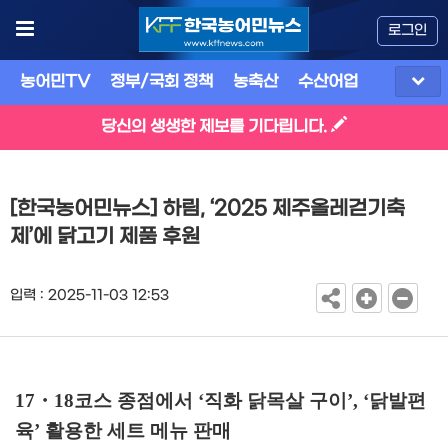
로그인
농어민TV
정부/국회 정책
농축산
수산어업
식품
유
당신의 생생한 제보를 기다립니다.
[한국농어민뉴스] 하림, ‘2025 제주올레걷기축
제’에 닭고기 제품 후원
입력 : 2025-11-03 12:53
17
・
18
코스 종점에서
‘
직화 닭목살 구이
’, ‘
닭발편
육
’
활용한 세트 메뉴 판매