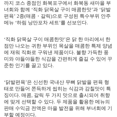
까지 코스 종점인 화북포구에서 화북동 새마을 부
녀회와 함께
‘
직화 닭목살 구이 매콤한맛
’
과
‘
닭발
편육
’ 2
종
(
매콤
・
갈릭
)
으로 구성된 특수부위 안주
메뉴
‘
하림 낭만포차 세트
’
를 선보인다
.
‘
직화 닭목살 구이 매콤한맛
’
은 닭 한 마리에서 한
점만 나오는 귀한 부위인 목살을 매콤한 특제 양념
에 재워 직화로 구워낸 제품이다
.
불향 가득한 풍
미와 야들야들한 식감을 간편하게 즐길 수 있어 꾸
준한 인기를 끌고 있다
.
‘
닭발편육
’
은 신선한 국내산 무뼈 닭발을 편육 형
태로 만들어 쫀득하게 씹히는 식감과 감칠맛이 특
징이다
.
매콤
,
갈릭 두 가지 맛으로 출시되어 취향
에 맞게 선택할 수 있다
.
두 제품을 활용한 메뉴의
판매 수익금 전액은 마을 발전을 위해 부녀회에 기
부할 예정이다
.