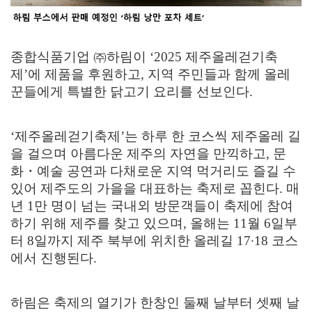
종합식품기업
㈜
하림이
‘2025
제주올레걷기축
제
’
에 제품을 후원하고
,
지역 주민들과 함께 올레
꾼들에게 특별한 닭고기 요리를 선보인다
.
‘
제주올레걷기축제
’
는 하루 한 코스씩 제주올레 길
을 걸으며 아름다운 제주의 자연을 만끽하고
,
문
화
・
예술 공연과 다채로운 지역 먹거리도 즐
길 수
있어 제주도의 가을을 대표하는 축제로 꼽힌다
.
매
년
1
만 명이 넘는 국내외 방문객들이 축제에 참여
하기 위해 제주를 찾고 있으며
,
올해는
11
월
6
일부
터
8
일까지 제주 북부에 위치한 올레길
17
∙
18
코스
에서 진행된다
.
하림은 축제의 열기가 한창인 둘째 날부터 셋째 날