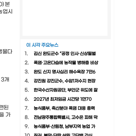
O)
본
농업시
이 시각 주요뉴스
생물다
1.
김신 완도군수 “공정 인사·신상필벌
2.
폭염·고온다습에 농작물 병해충 비상
3.
완도 신지 명사십리 해수욕장 7만6
산
3
개
4.
강진원 강진군수, 수암1저수지 현장
5.
한국수산자원공단, 부안군 위도에 잘
6.
2027년 최저임금 시간당 1만70
관련된
7.
농식품부, 축산분야 폭염 대응 총력
을
가
8.
전남광주통합특별시, 고수온 피해 막
9.
농식품부·산림청, 남부지역 농업 가
10.
질러, 불맛·단짠 살린 고단백 간식