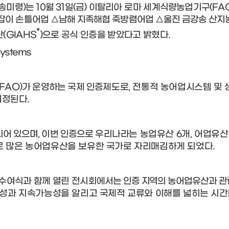
 송미령
)
는
10
월
31
일
(
금
)
이탈리아
로
마 세계식량농업기구
(FA
잡이 손틀어업
△
남해 지족해협 죽방렴어업
△
울진 금강송 산지
*
산
(GIAHS
)
으로 공식 인증을 받았다고 밝혔다
.
ystems
(FAO)
가 운영하는 국제 인증
제도로
,
전통적 농어업시스템 및 
지정된다
.
되어 있으며
,
이번 인증으로
우리나라는 농업유산
6
개
,
어업유
째로 많은 농어업유산을 보유한 국가로 자리매김하게 되었다
.
수여식과 함께 열린 전시회
에서는 인증 지역의 농어업유산과 
성과 지속가능성을 알리고 국제적 교류와 이해를 넓히는 시
간