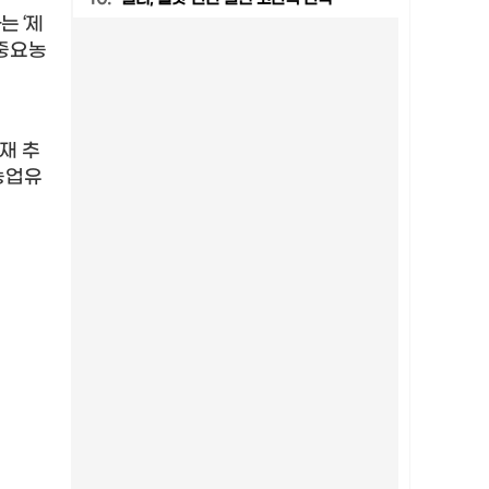
하는
‘
제
중요농
재 추
농업유