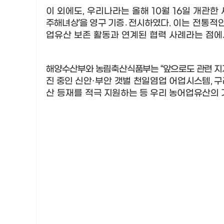
이 외에도
,
우리나라는 올해
10
월
16
일 개관한
주해녀상
’
을 영구 기증
․
전시하였다
.
이는 전통적인
업유산 보존 활동과 연계된 협력 사례라는 점에
해양수산부와 농림축산식품부는
“
앞으로도 관련 지
진 중인
신안
·
부안 갯벌 천일염업 어
업시스템
,
구
산 등재를
적극 지원하는 등 우리 농어업유산의 