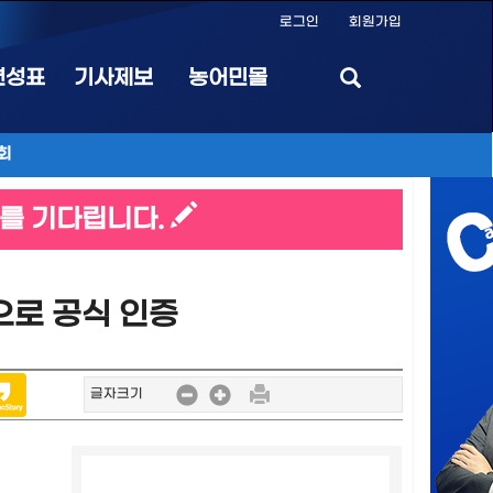
로그인
회원가입
편성표
기사제보
농어민몰
회
를 기다립니다.
으로 공식 인증
글자크기