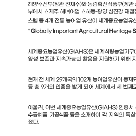
해양수산부
(
장관 전재수
)
와 농림축산식품부
(
장관
부에서
△
제주 해녀어업
△
하동
·
광양 섬진강 재첩
스템 등
4
개
전통 농어업 유산이 세계중요농업유
*
G
lobally
I
mportant
A
gricultural
H
eritage
S
세계중요농업유산
(GIAHS)
은 세계식량농업기구
양성 보존과 지속가능한 활용을 지원하기 위해 
현재 전 세계
29
개국의
102
개 농어업유산이 등재
등 총
9
개의 인증을 받게 되어 세계에서 세 번
아울러
,
이번 세계중요농업유산
(GIAHS)
인증서 
수공예품
,
가공식품 등을 소개
하여
각
지
역의 독창
졌다
.