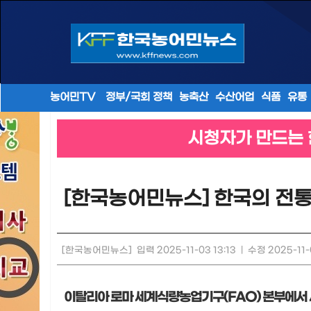
농어민TV
정부/국회 정책
농축산
수산어업
식품
유통
시청자가 만드는 
[한국농어민뉴스] 한국의 전통
[한국농어민뉴스]
입력 2025-11-03 13:13
|
수정 2025-11-
이탈리아 로마 세계식량농업기구
(FAO)
본부에서