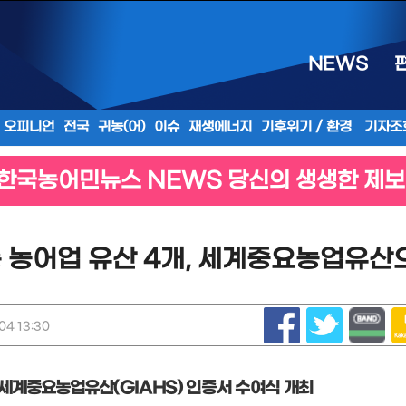
NEWS
오피니언
전국
귀농(어)
이슈
재생에너지
기후위기 / 환경
기자조
한국농어민뉴스 NEWS 당신의 생생한 제보
 농어업 유산 4개, 세계중요농업유산
04 13:30
 세계중요농업유산
(GIAHS)
인증서 수여식 개최