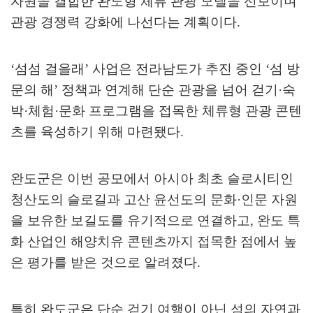
자원을 결합한 완도형 체류 관광 모델을 선보이며
관광 경쟁력 강화에 나선다는 계획이다
.
‘
섬섬 걸을래
’
사업은 전라남도가 추진 중인
‘
섬 방
문의 해
’
정책과 연계해 단순 관광을 넘어 걷기
·
숙
박
·
체험
·
문화 프로그램을 접목한 체류형 관광 콘텐
츠를 육성하기 위해 마련됐다
.
완도군은 이번 공모에서 아시아 최초 슬로시티인
청산도의 슬로길과 고산 윤선도의 문화
·
인문 자원
을 보유한 보길도를 유기적으로 연결하고
,
완도 특
화 산업인 해양치유 콘텐츠까지 접목한 점에서 높
은 평가를 받은 것으로 알려졌다
.
특히 완도군은 단순 걷기 여행이 아닌 섬의 자연과