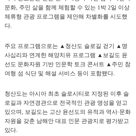
문화
,
주민 삶을 함께 체험할 수 있는
1
박
2
일 이상
체류형 관광 프로그램을 제안해 차별화를 시도했
다
.
주요 프로그램으로는
▲
청산도 슬로길 걷기
▲
명
사십리와 연계한 해양치유 프로그램
▲
보길도 윤
선도 문화자원 기반 인문학 토크 콘서트
▲
주민 참
여형 섬 식단 및 해설 서비스 등이 포함됐다
.
청산도는 아시아 최초 슬로시티로 지정된 이후 슬
로길과 자연경관으로 전국적인 관광 명성을 얻고
있으며
,
보길도는 고산 윤선도의 유적과 역사
·
문화
자원을 갖춘 남해안 대표 인문 관광지로 평가받고
있다
.