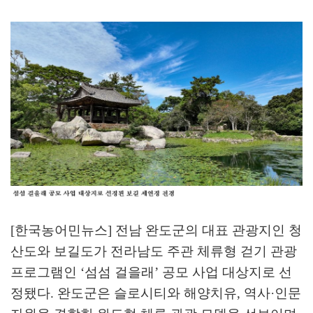
[한국농어민뉴스] 전남 완도군의 대표 관광지인 청
산도와 보길도가 전라남도 주관 체류형 걷기 관광
프로그램인
‘
섬섬 걸을래
’
공모 사업 대상지로 선
정됐다
.
완도군은 슬로시티와 해양치유
,
역사
·
인문