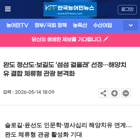
로그인
농어민TV
정부/국회 정책
농축산
수산어업
식품
유
당신의 생생한 제보를 기다립니다.
완도 청산도·보길도 ‘섬섬 걸을래’ 선정…해양치
유 결합 체류형 관광 본격화
입력 : 2026-05-14 18:09
슬로길
·
윤선도 인문학
·
명사십리 해양치유 연계
…
완도 체류형 관광 활성화 기대