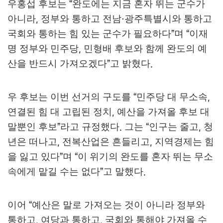
우홍섭 후보는
완도에는 지금 혼자 뛰는 군수가
“
아니라
정부와 통하고 전남
광주특별시와 통하고
,
·
국회와 통하는 힘 있는 군수가 필요하다
며
이재
”
“
명 정부와 민주당
민형배 후보와 함께 완도의 예
,
산을 반드시 가져오겠다
고 밝혔다
”
.
우 후보는 이번 선거의 구도를
민주당 대 무소속
“
,
연결된 힘 대 고립된 정치
예산을 가져올 후보 대
,
말뿐인 후보
라고 규정했다
그는
인구는 줄고
청
”
.
“
,
년은 떠나고
전복산업은 흔들리고
지역경제는 힘
,
,
을 잃고 있다
며
이 위기의 완도를 혼자 뛰는 무소
”
“
속에게 맡길 수는 없다
고 말했다
”
.
이어
예산은 말로 가져오는 것이 아니라 정부와
“
통하고
여당과 통하고
국회와 통해야 가져올 수
,
,