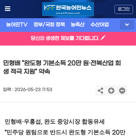
로그인
농어민TV
정부/국회 정책
농축산
수산어업
식품
유
당신의 생생한 제보를 기다립니다.
민형배 “완도형 기본소득 20만 원·전복산업 회
생 적극 지원” 약속
입력 : 2026-05-23 11:53
민형배
우홍섭
완도 중앙시장 합동유세
·
,
민주당 원팀으로 반드시 완도형 기본소득
만
“
20