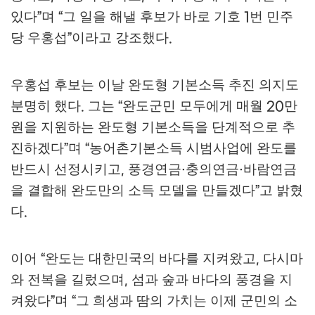
있다
며
그 일을 해낼 후보가 바로 기호
번 민주
”
“
1
당 우홍섭
이라고 강조했다
”
.
우홍섭 후보는 이날 완도형 기본소득 추진 의지도
분명히 했다
그는
완도군민 모두에게 매월
만
.
“
20
원을 지원하는 완도형 기본소득을 단계적으로 추
진하겠다
며
농어촌기본소득 시범사업에 완도를
”
“
반드시 선정시키고
풍경연금
충의연금
바람연금
,
·
·
을 결합해 완도만의 소득 모델을 만들겠다
고 밝혔
”
다
.
이어
완도는 대한민국의 바다를 지켜왔고
다시마
“
,
와 전복을 길렀으며
섬과 숲과 바다의 풍경을 지
,
켜왔다
며
그 희생과 땀의 가치는 이제 군민의 소
”
“