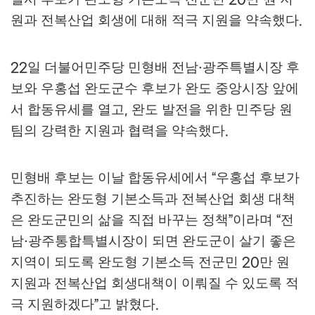
20
원과 전복산업 회생에 대해 적극 지원을 약속했다
.
일 더불어민주당 민형배 전남
광주특별시장 후
22
·
보와 우홍섭 완도군수 후보가 완도 중앙시장 앞에
서 합동유세를 열고
완도 발전을 위한 민주당 원
,
팀의 강력한 지원과 협력을 약속했다
.
민형배 후보는 이날 합동유세에서
우홍섭 후보가
“
추진하는 완도형 기본소득과 전복산업 회생 대책
은 완도군민의 삶을 직접 바꾸는 정책
이라며
전
”
“
남
광주통합특별시장이 되면 완도군이 살기 좋은
·
지역이 되도록 완도형 기본소득 전군민
만 원
20
지원과 전복산업 회생대책이 이뤄질 수 있도록 적
극 지원하겠다
고 밝혔다
”
.