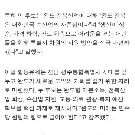
특히 민 후보는 완도 전복산업에 대해
완도 전복
“
은 대한민국 수산업의 자존심이다
며
생산비 상
”
“
승
가격 하락
판로 위축으로 어려움을 겪는 어민
,
,
들을 위해 특별시 차원의 지원 방안을 적극 마련하
겠다
고 말했다
”
.
이날 합동유세는 전남
광주통합특별시 시대를 앞
·
두고 완도가 새로운 도약의 기회를 잡기 위한 자리
로 마련됐다
두 후보는 완도형 기본소득
전복산
.
,
업 회생
수산업 지원
교통
의료
관광
복지 예산
,
,
·
·
·
확보를 핵심 과제로 제시하며
완도의 미래는 민주
“
당 원팀의 힘으로 열어야 한다
고 강조했다
”
.