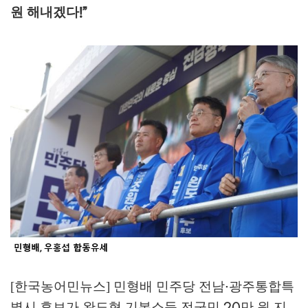
원 해내겠다
!”
[한국농어민뉴스] 민형배 민주당 전남
광주통합특
·
별시 후보가 완도형 기본소득 전군민
만 원 지