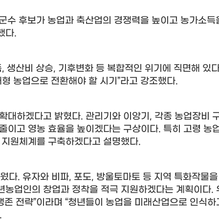
군수 후보가 농업과 축산업의 경쟁력을 높이고 농가소득
했다
.
족
,
생산비 상승
,
기후변화 등 복합적인 위기에 직면해 있
래형 농업으로 전환해야 할 시기
”
라고 강조했다
.
 확대하겠다고 밝혔다
.
관리기와 이앙기
,
각종 농업장비 
 줄이고 영농 효율을 높이겠다는 구상이다
.
특히 고령 농
인 지원체계를 구축하겠다고 설명했다
.
세웠다
.
유자와 비파
,
포도
,
방울토마토 등 지역 특화작물을
년농업인의 창업과 정착을 적극 지원하겠다는 계획이다
.
생존 전략
”
이라며
“
청년들이 농업을 미래산업으로 인식하
.