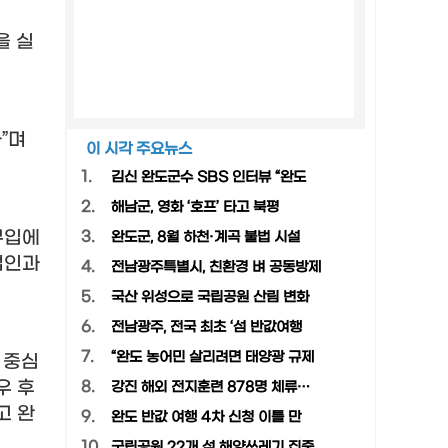
을 실
다
”
며
이 시각 주요뉴스
1.
김신 완도군수 SBS 인터뷰 “완도
2.
해남군, 영화 ‘호프’ 타고 북평
구입에
3.
완도군, 8월 하천·계곡 불법 시설
업인과
4.
전남광주특별시, 친환경 벼 공동방제
5.
국산 위성으로 국립공원 산림 변화
6.
전남광주, 전국 최초 ‘섬 반값여행
7.
“완도 농어민 살리려면 태양광 규제
 중심
우 후
8.
강진 해외 전지훈련 878명 체류…
고 완
9.
완도 반값 여행 4차 신청 이틀 만
10.
국립공원 22개 섬 해양쓰레기 집중