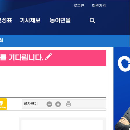
로그인
회원가입
편성표
기사제보
농어민몰
회
를 기다립니다.
글자크기