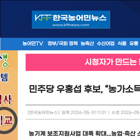
농어민TV
정부/국회 정책
농축산
수산어업
식품
유통
시청자가 만드는 
민주당 우홍섭 후보, “농가소득
[한국농어민뉴스]
입력 2026-05-31 11:01
|
수정 2026-05-
농기계 보조지원사업 대폭 확대...
농업
·
축산 