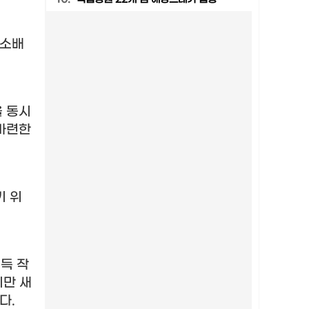
탄소배
 동시
 마련한
기 위
득 작
만 새
했다
.