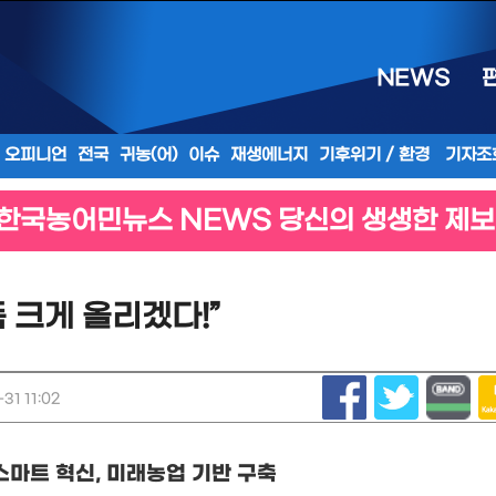
NEWS
오피니언
전국
귀농(어)
이슈
재생에너지
기후위기 / 환경
기자조
한국농어민뉴스 NEWS 당신의 생생한 제보
 크게 올리겠다!”
31 11:02
스마트 혁신
,
미래농업 기반 구축