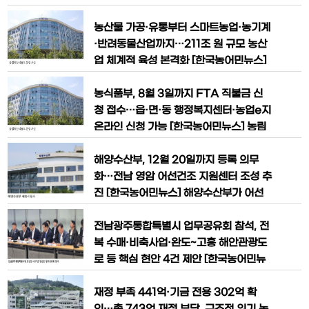
기 위해 7월 1일부터 근속요건을 폐지하
반도체와 인공지능(AI), AI 데이터센터를
고 행정절차를 간소화하는 등 지원 제도를
대한민국 미래 성장동력으로 육성하기 위
농산물 가공·유통부터 스마트농업·농기계
개선한다. 고용노동부는 올해
해 총 1,350조원 규모의 '3대 메가프로젝
·반려동물산업까지…211조 원 규모 농산
트'를 본격 추진한다. 서남권 800조원 반
업 체계적 육성 본격화 [한국농어민뉴스]
도체 클러스터 조성과 550조원 규모 AI
농산물 가공·유통업과 스마트농업, 농업
데이터센터 구축을 중심으로 AI 반도체,
관련 서비스업, 농기계·비료·농약 등 농업
농식품부, 8월 3일까지 FTA 직불금 신
피지컬AI,
전후방 산업을 포괄하는 '농산업' 육성의
청 접수…읍·면·동 행정복지센터·농업e지
법적 기반이 마련됐다. 정부는 이번 제도
온라인 신청 가능 [한국농어민뉴스] 농림
개편을 계기로 농산업을 미래 성장동력으
축산식품부가 2026년 자유무역협정(FT
로 육성하고 첨단기술 융합과 수출 확대를
A) 피해보전직접지불금 지원 대상 품목으
해양수산부, 12월 20일까지 등록 의무
본격 추진할 계획이다. 농림축
로 염소고기를 최종 확정했다. 자유무역협
화…전남 영암 어선건조 지원센터 조성 추
정(FTA) 이행에 따른 수입 증가로 가격
진 [한국농어민뉴스] 해양수산부가 어선
하락 피해를 입은 염소 사육농가를 대상으
안전사고 예방과 어선 건조산업 경쟁력 강
로 직불금을 지급하는 것으로, 신청은 7월
화를 위해 ‘어선 건조·개조업 등록제’를 본
전남광주통합특별시 업무공유회 참석, 전
2일부터 8월 3일까지
격 시행한다. 등록제 도입으로 불법 증·개
복 수매·비축사업·완도~고흥 해안관광도
축에 대한 관리가 강화되고, 어선 건조·개
로 등 핵심 현안 4건 제안 [한국농어민뉴
조업체에 대한 체계적인 육성·지원도 함
스] 김신 완도군수 당선인이 민선 9기 출
께 추진될 전망이다. 해양수산부는 ‘어선
범을 앞두고 첫 공식 대외 일정부터 지역
재정 부족 441억·기금 전용 302억 확