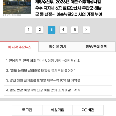
바다 한어(韓魚)’ 소비 확산 특별행사」를
진흥공사가 중소·연안선사의 경영 안정화
해양수산부, 2026년 어촌·어항재생사업
개최한다고 밝혔다. 이번
와 해운산업 경쟁력 강화를 위해 향후 6년
우수 지자체 6곳 발표안산시·무안군·해남
간 총 1조1천억 원 규모의 금융 지원에 나
군 등 선정… 어촌뉴딜3.0 사업 가점 부여
선다. 해양수산부는 한국해양진흥공사와
[한국농어민뉴스] 해양수산부가 어촌·어
함께 「제2차 중소선사 특별지원 프로그램
항재생사업의 성공 사례를 확산하고 사업
1
2
3
4
5
>
(2026~2031)」 중장기 계획을
추진 역량을 높이기 위해 실시한 ‘2026
년 어촌·어항재생사업 관리 우수지자체’
평가 결과를 발표했다. 해양수산부(장관
많이 본 기사
정부/국회 정책
이 시각 주요뉴스
황종우)는 전국 기초지방자치단체를 대상
으로 실시한 평가에서 경기 안산
1. 전남광주, 전국 최초 ‘섬 반값여행’ 시행…여행경비 최
2. “완도 농어민 살리려면 태양광 규제부터 풀어야”
3. 강진 해외 전지훈련 878명 체류…약 10억 원 지역경
4. 완도 반값 여행 4차 신청 이틀 만에 조기 마감…약 4
로그인
회원가입
PC버전