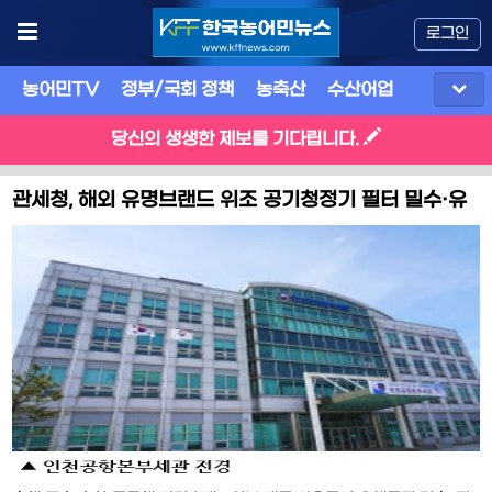
로그인
농어민TV
정부/국회 정책
농축산
수산어업
식품
유
당신의 생생한 제보를 기다립니다.
관세청, 해외 유명브랜드 위조 공기청정기 필터 밀수·유
통조직 적발…70억 원 상당 6만9천 점 압수