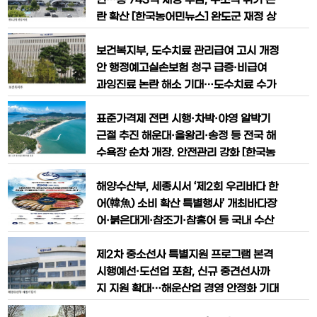
건조·개조업 등록을 위한 시설
현안 해결과 미래 성장동력 확보에 나섰
인…총 743억 재정 부담, 구조적 위기 논
다.김 당선인은 전남광주통합특별시 당선
란 확산 [한국농어민뉴스] 완도군 재정 상
인 업무공유회에 참석해 전복산업 회복,
황이 민선9기 출범을 앞두고 사실상 구조
해양관광 활성화, 연도교 건설 등 완도군
적 위기 수준으로 드러나면서 군정 운영
보건복지부, 도수치료 관리급여 고시 개정
핵심 현안사업 4건을 건의하며 본격적인
전반이 심각한 부담에 직면하고 있다. 민
안 행정예고실손보험 청구 급증·비급여
군
선9기 완도군수직 인수위원회는 지난 16
과잉진료 논란 해소 기대…도수치료 수가
일 완도군 기획예산실로부터 재정 현황을
4만3850원 책정 [한국농어민뉴스] 보건
보고받은 결과, 2026년 하반기 군정 운
복지부가 도수치료를 건강보험 관리체계
표준가격제 전면 시행·차박·야영 알박기
영을 위한 세입 규모는 279억
안으로 편입하는 '관리급여' 제도 도입에
근절 추진 해운대·을왕리·송정 등 전국 해
나선다. 비급여 진료 증가와 실손보험 청
수욕장 순차 개장, 안전관리 강화 [한국농
구 급증에 따른 의료비 부담 문제를 개선
어민뉴스] 올여름 해수욕장 개장 시즌을
하기 위한 조치로, 도수치료를 건강보험
맞아 해양수산부가 바가지요금과 불법 알
해양수산부, 세종시서 ‘제2회 우리바다 한
급여 항목으로 전환하되 환자 본인부담률
박기 행위 근절에 나선다. 해수욕장 대여
어(韓魚) 소비 확산 특별행사’ 개최바다장
은
물품 표준가격제를 시행하고 비지정 장소
어·붉은대게·참조기·참홍어 등 국내 수산
야영·차박 단속을 강화하는 한편, 안전관
물 할인 판매…무료 시식·경품 행사도 진
리요원 확충과 구명조끼 대여소 운영 등을
행 [한국농어민뉴스] 해양수산부는 국내
제2차 중소선사 특별지원 프로그램 본격
통해 국민이 체감할 수 있는 ‘편리하고
수산물 소비 활성화와 어선어업인 지원을
시행예선·도선업 포함, 신규 중견선사까
위해 오는 6월 18일부터 19일까지 세종
지 지원 확대…해운산업 경영 안정화 기대
시에서 「제2회 어선어업 자조금단체 ‘우리
[한국농어민뉴스] 해양수산부와 한국해양