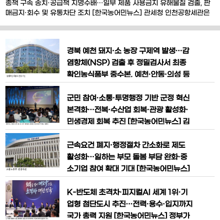
총책 구속 송치·공급책 지명수배…일부 제품 사용금지 유해물질 검출, 판
매금지·회수 및 유통차단 조치 [한국농어민뉴스] 관세청 인천공항세관은
해외 유명브랜드를 도용한 위조 공기청정기 필터 등 6만9천 점(정품 시가
약 70억 원 상당)을 중국에서 불법 수입해 국내에 유통한 조직을 적발하
고, 지난 5월 19일 총책 A씨를 관세법 및 상표법 위반 혐의로 구속 송치했
경북 예천 돼지·소 농장 구제역 발생…감
다고 밝혔다. 인천공항세관은
염항체(NSP) 검출 후 정밀검사서 최종
확인농식품부 중수본, 예천·안동·의성 등
7개 지역 위기경보 '심각' 상향…84만 마
리 긴급 백신접종 실시 [한국농어민뉴스]
군민 참여·소통·투명행정 기반 군정 혁신
경북 예천에서 돼지와 소(牛) 농장의 구제
본격화…전복·수산업 회복·관광 활성화·
역 발생이 최종 확인되면서 방역당국이 최
민생경제 회복 추진 [한국농어민뉴스] 김
고 수준의 긴급 방역조치에 착수했다.감염
신 완도군수가 7월 1일 제40대 완도군수
항체(NSP) 검출을 계기로 실시한 정밀검
로 공식 취임하며 민선 9기 완도군정의 새
근속요건 폐지·행정절차 간소화로 제도
사에서 구제역 항원이 확인됨에
로운 출발을 알렸다. 김 군수는 민선 9기
활성화…일하는 부모 돌봄 부담 완화·중
군정 슬로건인 '참여 자치 실현! 함께 여는
소기업 참여 확대 기대 [한국농어민뉴스]
새로운 완도!'를 선포하고 군민 참여와 소
고용노동부가 올해 처음 도입한 '육아기 1
통을 기반으로 한 군정 혁신, 전복·수산업
0시 출근제'가 시행 3개월 만에 신청자 1
K-반도체 초격차·피지컬AI 세계 1위·기
회복, 관광 활
천 명을 넘어서며 현장에 빠르게 확산되고
업형 첨단도시 추진…전력·용수·입지까지
있다. 정부는 제도 이용을 더욱 활성화하
국가 총력 지원 [한국농어민뉴스] 정부가