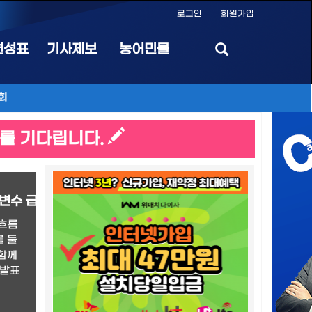
로그인
회원가입
편성표
기사제보
농어민몰
회
를 기다립니다.
 변수 급부상
 흐름
 둘
 함께
 발표