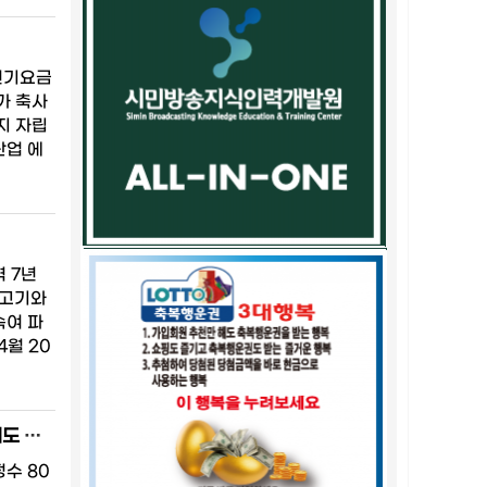
전기요금
가 축사
지 자립
산업 에
 7년
소고기와
속여 파
월 20
광역의원 비례대표 14% 확대 선거법 개정안 국회 통과…2026 지방선거 제도 변화 본격화
수 80