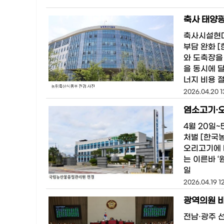
축사 태양광
축사시설현대
부담 완화 
와 도축장을
을 동시에 
너지 비용 
2026.04.20 1
염소고기·오
4월 20일~
처벌 [한국
오리고기에 
는 이른바 
일
2026.04.19 12
전남·광주 