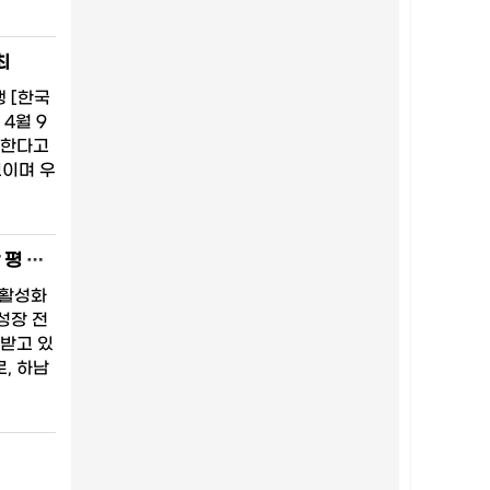
최
 [한국
4월 9
최한다고
보이며 우
서정완 하남시장 예비후보, ‘수도권 1호 국가정원’ 공약 발표…한강변 100만 평 개발로 관광·경제 동시 잡는다
 활성화
성장 전
 받고 있
, 하남