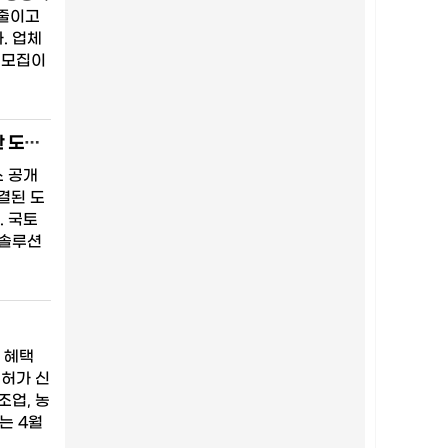
 줄이고
. 업체
 모집이
스마트도시 데이터허브 공모 2026…교통·안전·환경 문제 해결하는 AI 기반 도시혁신 본격화
스 공개
결된 도
. 국토
범솔루션
 혜택
용허가 신
조업, 농
는 4월