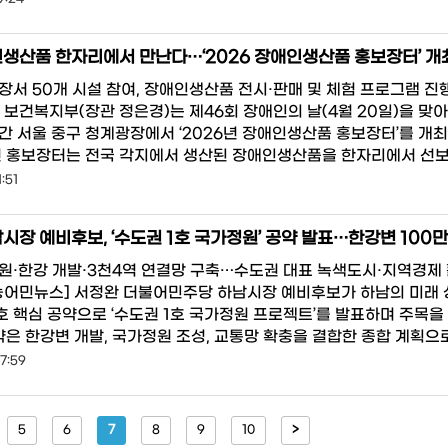
생산품 한자리에서 만난다…‘2026 장애인생산품 홍보장터’ 개
장서 50개 시설 참여, 장애인생산품 전시·판매 및 체험 프로그램 진행
보건복지부(장관 정은경)는 제46회 장애인의 날(4월 20일)을 맞아 
간 서울 중구 청계광장에서 ‘2026년 장애인생산품 홍보장터’를 개
번 홍보장터는 전국 각지에서 생산된 장애인생산품을 한자리에서 선
:51
원·한강 개발·3천4역 연결망 구축…수도권 대표 녹색도시·지역경제
농어민뉴스] 서정완 더불어민주당 하남시장 예비후보가 하남의 미래 
호 핵심 공약으로 ‘수도권 1호 국가정원 프로젝트’를 발표하며 주목을
약은 한강변 개발, 국가정원 조성, 교통망 확충을 결합한 종합 계획으로
7:59
5
6
7
8
9
10
>