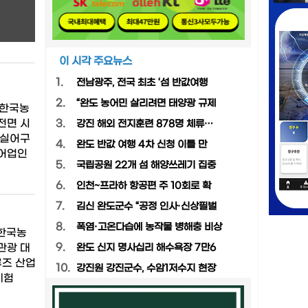
이 시각 주요뉴스
1.
전남광주, 전국 최초 ‘섬 반값여행
2.
“완도 농어민 살리려면 태양광 규제
[한국농
전면 시
3.
강진 해외 전지훈련 878명 체류…
유실어구
4.
완도 반값 여행 4차 신청 이틀 만
 어업인
5.
국립공원 22개 섬 해양쓰레기 집중
6.
인천~프라하 항공편 주 10회로 확
7.
김신 완도군수 “공정 인사·신상필벌
8.
폭염·고온다습에 농작물 병해충 비상
[한국농
9.
관광 대
완도 신지 명사십리 해수욕장 7만6
루즈 산업
10.
강진원 강진군수, 수암1저수지 현장
체험