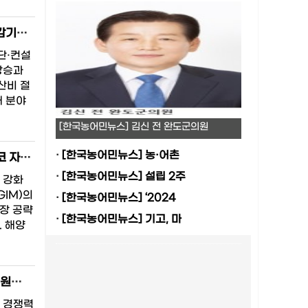
농촌진흥청, 중동전쟁 장기화 대응 생산비 절감 총력…에너지·사료·비료 절감기술 19종 현장 확산
단·컨설
상승과
산비 절
재 분야
[한국농어민뉴스] 김신 전 완도군의원
·
[한국농어민뉴스] 농·어촌
손흥민·이정후 앞세운 K-김(GIM) 미국 공략…해수부, LAFC·샌프란시스코 자이언츠와 협약
·
[한국농어민뉴스] 설립 2주
 강화
GIM)의
·
[한국농어민뉴스] ‘2024
장 공략
·
[한국농어민뉴스] 기고, 마
. 해양
수산물 수출 포장비 지원 최대 2000만원…해수부 ‘수산식품 수출패키징 지원사업’ 참여업체 모집
 경쟁력