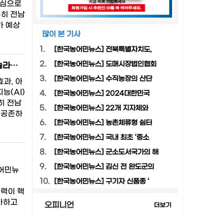
핵심으로
특히 전남
가 예상
많이 본 기사
1.
[한국농어민뉴스] 전북특별자치도,
2.
[한국농어민뉴스] 도매시장법인협회
완도 글로벌 치유도시 전략 ‘Slow-City High-Creativity’ 제시…해남 솔라시도 AI 허브 연계 본격화
3.
[한국농어민뉴스] 수직농장의 산단
과, 아
능(AI)
4.
[한국농어민뉴스] 2024대한민국
히 전남
5.
[한국농어민뉴스] 22개 지자체와
 공존하
6.
[한국농어민뉴스] 농촌체류형 쉼터
7.
[한국농어민뉴스] 국내 최초 ‘중소
8.
[한국농어민뉴스] 군소도서국가의 해
9.
[한국농어민뉴스] 김신 전 완도군의
농어민뉴
10.
[한국농어민뉴스] 구기자 신품종 ‘
능력이 핵
가하고
오피니언
더보기