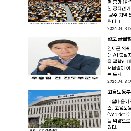
명 증가 [
한 공직선거
·광주 지역
된다. 1
2026.04.18 1
완도군 워케
태 AI 중심
을 결합한 
서남권이 아
는 도시
2026.04.18 0
고용노동부 
내일배움카드
스] 고용노동
(Worker
심 역량으로
있다.