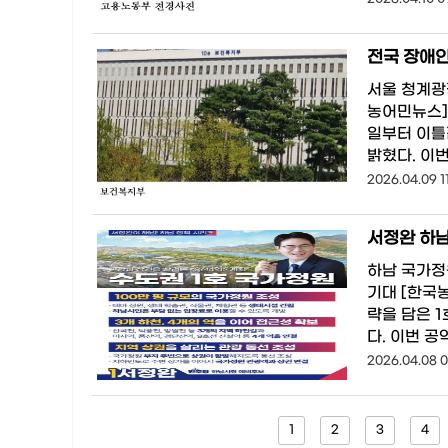
전국 장애인
서울 청계광
농어민뉴스] 
일부터 이틀
밝혔다. 이
2026.04.09 11
하남 국가정
기대 [한국
략을 담은 1
다. 이번 공
2026.04.08 0
1
2
3
4