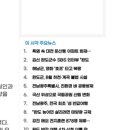
이 시각 주요뉴스
1.
폭염 속 대전 둔산동 아파트 화재…
2.
김신 완도군수 SBS 인터뷰 “완도
3.
해남군, 영화 ‘호프’ 타고 북평
4.
완도군, 8월 하천·계곡 불법 시설
원인과
5.
전남광주특별시, 친환경 벼 공동방제
향을
6.
국산 위성으로 국립공원 산림 변화
7.
전남광주, 전국 최초 ‘섬 반값여행
8.
“완도 농어민 살리려면 태양광 규제
9.
강진 해외 전지훈련 878명 체류…
였다
.
10.
완도 반값 여행 4차 신청 이틀 만