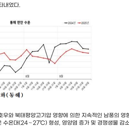
나타내었다
.
호우와 북태평양고기압 영향에 의한 지속적인 남풍의 영
은 수온대
(24
∼
27
℃
)
형성
,
영양염 증가 및 경쟁생물 감