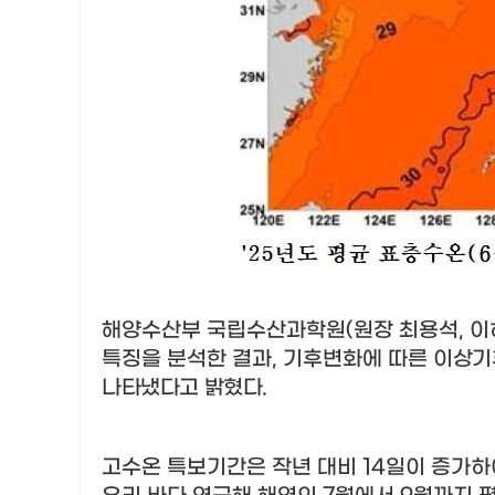
해양수산부 국립수산과학원
(
원장 최용석
,
이
특징을 분석한 결과
,
기후변화에 따른
이상기
나타냈다고 밝혔다
.
고수온 특보기간은 작년 대비
14
일이 증가