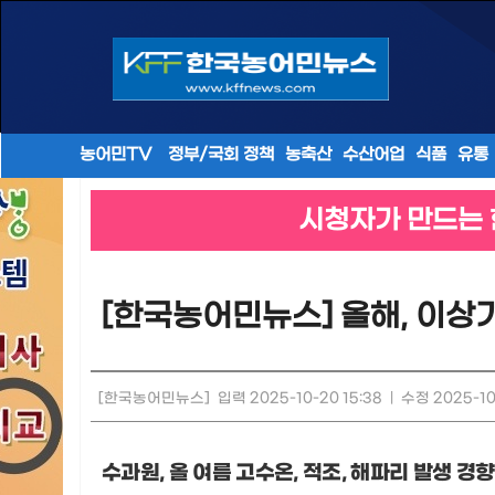
농어민TV
정부/국회 정책
농축산
수산어업
식품
유통
시청자가 만드는 
[한국농어민뉴스] 올해, 이상
[한국농어민뉴스]
입력 2025-10-20 15:38
|
수정 2025-10
수과원
,
올 여름 고수온
,
적조
,
해파리 발생 경향