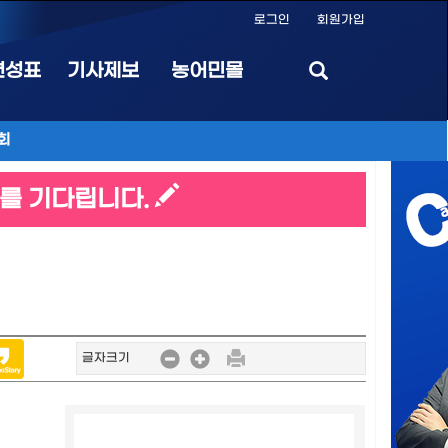
로그인
회원가입
편성표
기사제보
농어민몰
회
를 기다립니다.
글자크기