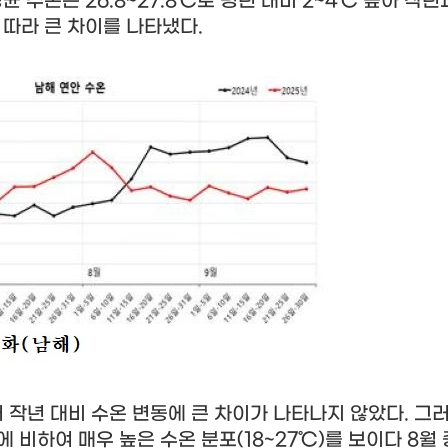
평균 수온은
26.8~27.8
℃
로 평년 대비
2~4
℃
높아 작년
 따라 큰 차이를 나타냈다
.
 작년 대비 수온 변동에 큰 차이가 나타나지 않았다
.
그
에 비하여 매우 높은 수온 분포
(18~27
℃
)
를 보이다
8
월