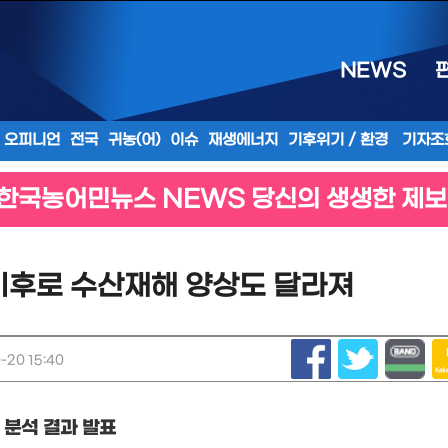
NEWS
오피니언
전국
귀농(어)
이슈
재생에너지
기후위기 / 환경
기자조
한국농어민뉴스 NEWS 당신의 생생한 제보
기후로 수산재해 양상도 달라져
-20 15:40
 분석 결과 발표