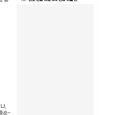
과 유
러나
,
 중순
~