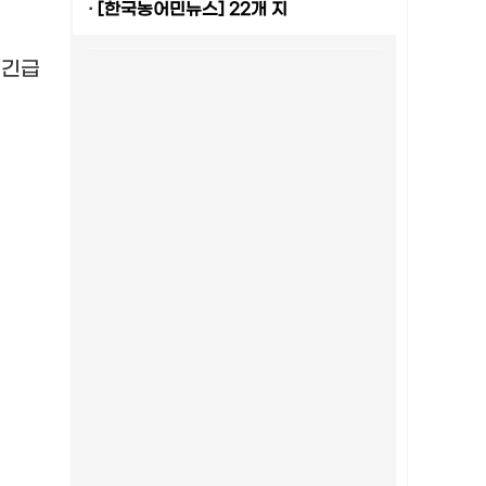
·
[한국농어민뉴스] 22개 지
,
긴급