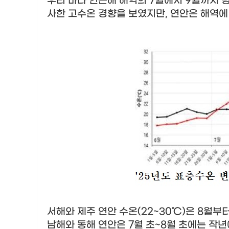
우리 바다 연근해 해역의
7
월에서
9
월까지 
사한 고수온 경향을 보였지만
,
연안은 해역에
서해와 제주 연안 수온
(22~30
℃
)
은
8
월부터
남해와 동해 연안은
7
월 초
~8
월 초에는 작년