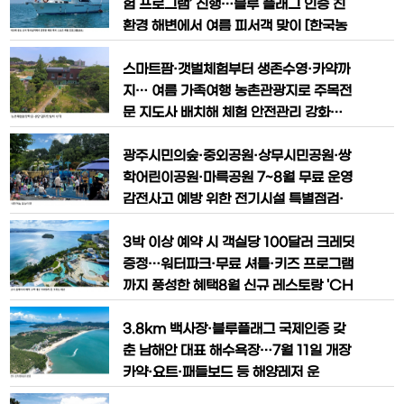
마음의 휴식을 돕는 다양한 치
즐길 수 있는 농촌교육농장이 주목받고 있
험 프로그램’ 진행…블루 플래그 인증 친
다. 전남광주통합특별시농업기술원은 여
환경 해변에서 여름 피서객 맞이 [한국농
름방학 기간 자녀와 함께 농업과 자연을
어민뉴스] 올여름 전남 완도군 신지 명사
체험하며 교육과 휴식을 동시에 누릴 수
십리 해수욕장에서 래프팅, 카약, 서프보
스마트팜·갯벌체험부터 생존수영·카약까
있는 농촌교육농장 6곳을 추천했다고 밝
드, 요트 등 다양한 해양레저 스포츠를 무
지… 여름 가족여행 농촌관광지로 주목전
료로 즐길 수 있다. 완도군은 오는 8월 2
문 지도사 배치해 체험 안전관리 강화…
일까지 신지 명사십리 해수욕장에서 ‘20
숙박·힐링·수상레포츠 한곳에서 즐겨 [한
26 해양 레저 스포츠 체험 프로그램’을 운
국농어민뉴스] 전남 신안군 임자도의 ‘임
광주시민의숲·중외공원·상무시민공원·쌍
영한다고 밝혔다.
자만났네 마을’이 여름 휴가철 자연 속에
학어린이공원·마륵공원 7~8월 무료 운영
서 체험과 숙박, 수상레포츠를 함께 즐길
감전사고 예방 위한 전기시설 특별점검·
수 있는 7월의 농촌체험휴양마을로 선정
안전요원 상시 배치·수질관리 강화 [한국
됐다. 전남광주통합특별시는 여름철 가족
농어민뉴스] 전남광주통합특별시가 여름
3박 이상 예약 시 객실당 100달러 크레딧
단위 여행객에게 다양한 농어촌 체험 기회
방학을 맞아 광주 도심 공원 내 어린이 물
증정…워터파크·무료 셔틀·키즈 프로그램
를
놀이장 5곳을 무료로 운영한다.광주시민
까지 풍성한 혜택8월 신규 레스토랑 'CH
의숲과 중외공원, 상무시민공원, 쌍학어린
O CHO' 오픈…괌 가족여행·여름휴가
이공원, 마륵공원 등에서 7월부터 8월까
고객 위한 다양한 특전 마련 [한국농어민
3.8km 백사장·블루플래그 국제인증 갖
지 운영되며, 최근 물놀이장 감전사고를
뉴스] 괌 가족여행과 여름휴가를 계획하
춘 남해안 대표 해수욕장…7월 11일 개장
계기로 전기
는 여행객들에게 반가운 소식이다.리조나
카약·요트·패들보드 등 해양레저 운
레 괌 by 호시노 리조트가 2026년 여름
영…'완도 반값 여행'·관광 이벤트도 진행