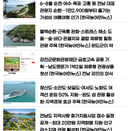
시즌을 맞아 공식 홈페이지 예약 고객을
[한국농어민뉴스] 완도군이 본격적인 여
6~8월 순천·여수·목포·고흥 등 전남 대표
대상으로 객실당 미화 100달러 룸
름 휴가철을 맞아 7월 추천 관광지로 '신
관광지 순환…1만2,900원부터 즐기는
지 명사십리 해수욕장'을 선정했다.남해안
가성비 여름여행 인기 [한국농어민뉴스]
대표 해수욕장인 신지 명사십리는 3.8k
전라남도가 본격적인 여름 휴가철을 앞두
m에 달하는 넓은 백사장과 청정한 바다,
고 대표 관광상품인 ‘남도한바퀴’ 여름 여
혈액순환·근육통 완화·스트레스 해소 도
다양한 해양레저 프로그램을 갖춰 올여름
행코스를 새롭게 선보이며 관광객 유치에
움…숲·바다·온열치유 결합 체류형 힐링
나섰다. 전라남도는 6월부터 8월까지 전
관광 주목 [한국농어민뉴스] 완도군이 약
남의 해변과 섬, 숲, 정원, 해양레저, 남도
산 해안치유의 숲에서 산림치유와 해수 온
미식을 한 번에 즐길 수 있는 ‘남도한바퀴’
열 치유를 결합한 치유 프로그램을 운영하
강진군문화관광재단·금호고속 공동 기
여름 여행코스 14
며 완도형 해양치유 콘텐츠 강화에 나섰
획…남도명문가 1박2일 체류형 관광상품
다. 완도군은 약산면 해동리 일원에 조성
첫선 [한국농어민뉴스] 전남 강진의 미식
된 ‘약산 해안치유의 숲’에서 해수 온열 치
과 전통문화, 자연경관을 결합한 프리미엄
유실과 산림치유 프로그램을 연계한 통합
여행상품이 온라인 쇼핑 플랫폼 G마켓을
청산도·소안도·보길도·여서도·노화도 여
치유 프로그램을 운영 중이라고 밝혔다
통해 본격 판매에 들어가며 강진 체류형
객선 운임 50% 지원…완도 섬 관광 활성
관광 활성화에 기대가 모이고 있다. 강진
화·지역경제 효과 주목 [한국농어민뉴스]
군문화관광재단은 전남관광재단, 금호고
전남 완도군이 관광객의 교통비 부담을 줄
속 여행사업부와 공동 기획한 프리미엄 관
이고 섬 관광 활성화를 위해 ‘일반인 섬 여
전남도 지역사랑 휴가지원사업 접수 일정
광상품 ‘강진 미식 헤리티지 투어’를 G마
객선 반값 운임 지원 사업’을 본격 추진하
공개…최대 20만원 지역화폐 지원·인구
켓
고 있다. 청산도와 보길도 등 완도의 대표
감소지역 관광 활성화 [한국농어민뉴스]