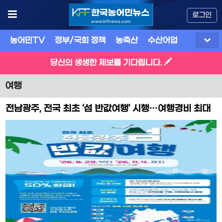
로그인
농어민TV
정부/국회 정책
농축산
수산어업
식품
유
당신의 생생한 제보를 기다립니다.
여행
전남광주, 전국 최초 ‘섬 반값여행’ 시행…여행경비 최대
10만 원 환급