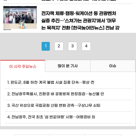
섬 관광지를 찾는 관광객에게 여객선 운임
전라남도가 ‘반값여행’으로 불리는 지역사
의 절반을 지원해 여행 수요 확대와 지역
랑 휴가지원사업의 5~6월분 신청 접수를
전자책 체류·캠핑·워케이션 등 관광벤처
상권 활성화 효과가 기대된다.
본격 시작한다. 여행 경비의 절반을 지역
실증 추진…‘스쳐가는 관광지’에서 ‘머무
화폐로 돌려주는 파격 혜택에 힘입어 전국
는 목적지’ 전환 [한국농어민뉴스] 전남 강
관광객의 관심이 이어지는 가운데, 참여
진군이 한국관광공사와 협력해 관광벤처
시군별 일정이 순차적으로 공개됐다. 전남
기업의 혁신 콘텐츠를 지역에 접목하는
1
2
3
4
도는 4월 접수에서 높은 호응을 얻
‘배터리(BETTER里) 인구감소지역 지원
사업’을 본격 추진하며 체류형 관광 기반
구축에 나섰다. 강진군은 지난 28일 한국
많이 본 기사
이슈
이 시각 주요뉴스
관광공사 서울센터에서 한국관광공사, 전
북 김제시와 함께 관광벤처기업 실증
1. 완도군, 8월 하천·계곡 불법 시설 집중 단속…평상·컨
2. 전남광주특별시, 친환경 벼 공동방제 현장점검…농산물 안
3. 국산 위성으로 국립공원 산림 변화 관측…구상나무 쇠퇴
4. 전남광주, 전국 최초 ‘섬 반값여행’ 시행…여행경비 최