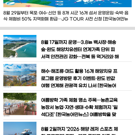
8월 29일부터 목포·여수·신안 등 8개 시군 16개 섬서 운영운임·숙박·음
식·체험비 50% 지역화폐 환급…JG TOUR 사전 신청 [한국농어민뉴
스] 전남광주통합특별시가 ‘2026 전남광주 섬 방문의 해’와 2026여수세
계섬박람회를 계기로 전국 최초의 ‘섬 반값여행’을 시행한다. 관광객이 전
남광주지역 섬에서 사용한 여객선 운임과 숙박비, 음식비, 체험비 등 여행
8월 17일까지 운영…3.8㎞ 백사장·해송
경비의 50%를 1인당 최대
숲·완도 해양치유센터 연계가족 단위 피
서객 안전관리 강화…전복 등 먹거리와 해
양치유 여행지로 주목 [한국농어민뉴스]
전남 완도군의 대표 여름 관광지인 신지
해수·해조류·머드 활용 16개 해양치유 프
명사십리 해수욕장에 개장 이후 7만600
로그램 운영방문 후기 이벤트·완도 반값
0여 명의 피서객이 다녀가며 서남해안 여
여행 연계해 관광객 유치 나서 [한국농어
름휴가지로 인기를 끌고 있다. 완도군에
민뉴스] 완도군이 여름 휴가철을 맞아 ‘완
따르면 신지 명사십리 해수욕장은 지난 7
도 해양치유센터’를 8월 추천 관광지로 선
여름방학 가족 체험 명소 주목…농촌교육
월 11일 개장해 오는 8월 17일
정하고, 해양치유 프로그램과 여행 후기
농장서 농업·자연·생태·수확 체험까지 '일
이벤트를 연계한 관광객 유치에 나섰다.
석다조’ [한국농어민뉴스] 여름방학을 맞
완도 해양치유센터는 해수와 해조류, 머드
아 아이들과 함께 특별한 체험을 계획하는
등 완도의 청정 해양자원을 활용해 몸과
가족들에게 농업과 자연을 동시에 배우고
8월 2일까지 ‘2026 해양 레저 스포츠 체