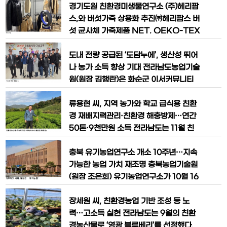
교 학생 약 140만 명에게 친환경농산물을
지 ‘친환경 유기농업 2배 확대’ 목표를 정
경기도원 친환경미생물연구소 (주)헤리팜
공급하는 사업으로, 수도권 학
한 정부 기조에 맞춰 47개 사업에 1천60
스,와 버섯가죽 상용화 추진㈜헤리팜스 버
1억 원(자부담 204억 원 포함)을 들여 유
섯 균사체 가죽제품 NET, OEKO-TEX
기농 중심 저탄소 친환경농업을 집중 육성
® Standard 100 인증식물 섬유질 기
한다고 밝혔다. 전남도는 올해 친환경농업
반(비건) 가죽 세계시장 규모 약 8억7천
도내 전량 공급된 ‘도담누에’, 생산성 뛰어
주요 정책 방향을
만불 예상 경기도농업기술원은 버섯균사
나 농가 소득 향상 기대 전라남도농업기술
체 기반 바이오 소재 전문기업 ㈜헤리팜스
원(원장 김행란)은 화순군 이서커뮤니티
와 친환경 버섯가죽(균사체 패브릭) 상용
센터에서 양잠농가 등 25명이 참석한 가
화를 위해 협력한다고 19일 밝혔다. ㈜헤
운데 ‘가을철 양잠 기술교육’을 실시했다
류용현 씨, 지역 농가와 학교 급식용 친환
리팜스(대표 임성혁)는 200
고 25일 밝혔다. 이번 교육은 곤충잠업연
경 재배지력관리·친환경 해충방제…연간
구소 이유범 연구사가 강사로 나서, 전남
50톤·9천만원 소득 전라남도는 11월 친
신보급품종 ‘도담누에’의 안전 사육기술을
환경농산물로 ‘여수 당근’을 선정했다고
주제로 진행됐다. ‘도담누에’는 올해 도내
밝혔다. 당근은 베타카로틴이 풍부해 눈
충북 유기농업연구소 개소 10주년…지속
양잠농가에 전량 공급
건강과 면역력 강화에 도움을 주며, 식이
가능한 농업 가치 재조명 충북농업기술원
섬유가 많아 장 건강에도 좋은 대표적 건
(원장 조은희) 유기농업연구소가 10월 16
강채소다. 특히 여수에서 재배되는 신흑전
일 ‘세계 식량의 날’을 맞아 개소 10주년을
5촌 품종은 국내 최대 주산지인 제주 당근
기념하며, 기후위기 시대에 지속가능한 농
장세원 씨, 친환경농업 기반 조성 등 노
과 달리 단단한 조직감과 높은
업의 해법으로서 유기농업의 가치를 다시
력…고소득 실현 전라남도는 9월의 친환
금 강조했다. 2016년 문을 연 유기농업연
경농산물로 ‘영광 블루베리’를 선정했다.