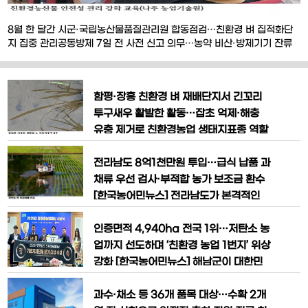
8월 한 달간 시군·국립농산물품질관리원 합동점검…친환경 벼 집적화단
지 집중 관리공동방제 7일 전 사전 신고 의무…농약 비산·방제기기 잔류
등 비의도적 오염 예방 [한국농어민뉴스] 전남광주통합특별시가 벼 병해
충 방제가 집중되는 8월을 맞아 친환경 벼 집적화단지 공동방제 현장점검
을 강화한다. 합성농약 혼입과 인접 농지의 농약 비산 등 비의도적 오염을
함평·장흥 친환경 벼 재배단지서 긴꼬리
예방하고 친환경농산물 인증기준 준수를 철저히 관
투구새우 활발한 활동…잡초 억제·해충
유충 제거로 친환경농업 생태지표종 역할
[한국농어민뉴스] 전남광주통합특별시가
추진하는 친환경농업 정책의 성과가 논 생
전라남도 8억1천만원 투입…급식 납품 과
태계에서 다시 한번 확인됐다. 친환경 벼
채류 우선 검사·부적합 농가 보조금 환수
재배단지에서 대표적인 생태지표종인 긴
[한국농어민뉴스] 전라남도가 본격적인
꼬리투구새우가 활발하게 서식하는 모습
영농철을 맞아 친환경농산물 출하 전 잔류
이 잇따라 관찰되면서 농약과 화학비료 사
농약 검사를 대폭 강화하며 농산물 안전성
인증면적 4,940ha 전국 1위…저탄소 농
용을 줄인 친환경농업이 건강한 농업생태
확보와 소비자 신뢰 제고에 나섰다. 전라
업까지 선도하며 ‘친환경 농업 1번지’ 위상
계를 조성하는
남도는 올해 총 8억1천만 원(도비 2억 원·
강화 [한국농어민뉴스] 해남군이 대한민
시군비 6억1천만 원)을 투입해 친환경농
국 친환경 농업의 중심지로서 입지를 더욱
산물 잔류농약 검사 지원사업을 추진한다
공고히 하고 있다. 전국 최대 규모의 친환
과수·채소 등 36개 품목 대상…수확 2개