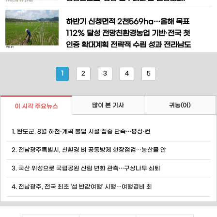
구소는 지난 10년간 ▲친환경 재배기술
블루베리는 폴리페놀과 안토시아닌이 풍
개발 ▲토양 환경 개선 ▲유기농자재 검증
부해 기억력 개선, 시력 보호, 심혈관 질환
하반기 신청면적 2천569ha…올해 목표
및 보급 ▲농업인 교육과
예방 등 건강에 좋은 대표적인 슈퍼푸드로
112% 달성 전망친환경농업 기반·전국 첫
알려져 있다. 영광읍에서 블루베리를 재배
인증 확대계획 전략적 수립 성과 전라남도
중인 장세원(73세) 씨는 도시에서 사업을
는 저탄소 농산물 시장 선점을 위해 올해
하다 2000년대 초 귀농해 농업에 입문했
처음으로 설정한 저탄소 농산물 인증 면적
1
2
3
4
5
다. 2001년 오디 농사로
전국 1위 목표 달성에 청신호가 켜졌다고
밝혔다. 한국농업기술진흥원에 따르면 전
남도의 올 하반기 저탄소 농산물 인증 신
많이 본 기사
귀농(어)
이 시각 주요뉴스
규 신청 면적이 전국 92%를 차지하는 2
천569ha로, 총 6천
1. 완도군, 8월 하천·계곡 불법 시설 집중 단속…평상·컨
2. 전남광주특별시, 친환경 벼 공동방제 현장점검…농산물 안
3. 국산 위성으로 국립공원 산림 변화 관측…구상나무 쇠퇴
4. 전남광주, 전국 최초 ‘섬 반값여행’ 시행…여행경비 최