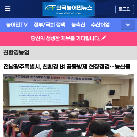
로그인
농어민TV
정부/국회 정책
농축산
수산어업
식품
유
당신의 생생한 제보를 기다립니다.
친환경농업
전남광주특별시, 친환경 벼 공동방제 현장점검…농산물
안전성 관리 강화