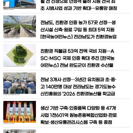
고 밝혔다. 검사 대상은 출하
경 농업 기반을 바탕으로 올해 대규모 투
월 전 신청으로 안정적 출하 지원 전국 최
자를 단행하며 지속가능한 농업 체계 구축
초 시범사업 성과 기반 확대…유통망 매칭
에 박차를 가한다. 해남군은 올해 총 51개
으로 소득 안정 기대 [한국농어민뉴스] 전
친환경 농업 관련 사업에 207억 원을 투
라남도가 친환경농산물 생산 농가의 판로
전남도, 친환경 인증 농가 57곳 선정…생
입해 유기농 중심의
확대와 유통 활성화를 위해 ‘친환경농산물
산시설 신축·원료 구입 등 최대 5억 지원
구매알선센터’를 4월부터 본격 운영한다.
[한국농어민뉴스] 전라남도가 친환경농업
이번 사업은 호남권 친환경농산물물류센
인의 경영 안정과 지속가능한 농업 기반
터와 연계해 추진되며, 생산자와 유통업체
확대를 위해 친환경농업육성기금 70억
친환경 직불금 53억 전액 국비 지원…A
간 정보 불균형을 해소하고 안
원을 저리 융자로 지원한다. 전라남도는 2
SC·MSC 국제 인증 확대 추진 [한국농
026년 친환경농업육성기금 융자지원 사
어민뉴스] 전남 완도군이 친환경 수산물
업을 통해 총 57개 농가와 농업법인을 지
생산 기반 확대와 수출 경쟁력 강화를 위
원 대상으로 확정했다고 밝혔다. 이번 지
해 총 59억 원을 투입하는 「친환경 수산
전남 3개사 선정…3년간 유치원과 초·중·
원은 사업계획의 타당성과 상환 능
물 인증 지원 사업」을 본격 추진한다. 이번
고 140만명 대상 전라남도는 경기도농수
사업은 친환경 수산물의 경쟁력 확보와 유
산진흥원의 ‘2026 친환경농산물 학교급
통망 확대, 해외 시장 진출 기반 강화를 목
식 관외 공급업체 공모’에서 호남권친환경
표로 추진된다. 완도군은 그동안 전복·미
농산물물류센터, 담양농협, 자연과농부들,
생산 기반 구축·인증품목 다양화 등 47개
역·다시마·파래 등을 생
3곳이 선정돼 3년간 경기지역 학교급식
사업 1천601억 원농촌융복합산업화·판로
공급을 확정했다고 밝혔다. 이번 공모사업
확보·생산유통관리시스템 구축 등 중점
은 경기도 내 병설유치원과 초·중·고등학
‘유기농업 1번지’ 전라남도가 2030년까