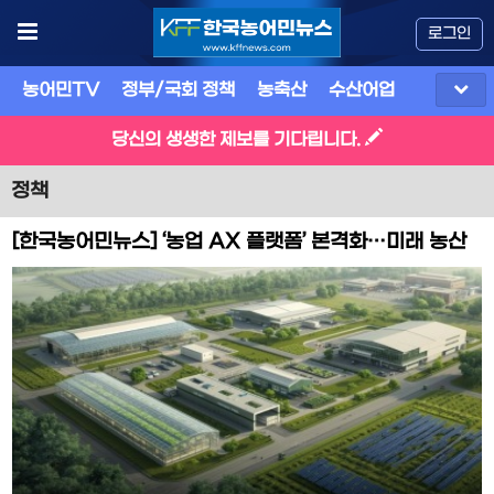
로그인
농어민TV
정부/국회 정책
농축산
수산어업
식품
유
당신의 생생한 제보를 기다립니다.
정책
[한국농어민뉴스] ‘농업 AX 플랫폼’ 본격화…미래 농산
업 구조로 전환