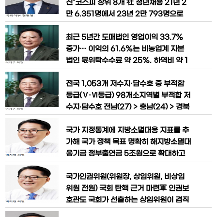
방사선 관련 종사자의 건강진단 기
관을 장기요양 재택의료센터 참여지역 및
진”코스피 상위 8개 社 청년채용 21년 2
기관으로 추가 지정했다. 이로써 195개
만 6,351명에서 23년 2만 793명으로
시·군·구에서 344개 의료기관이 재택의
감소 시총 상위 8개 기업의 청년 신규채용
료서비스를 제공하게 된다. 장기요양 재택
이 2년 만에 21.1% 감소한 것으로 드러
최근 5년간 도매법인 영업이익 33.7%
의료센터 시범
나면서, 파격적인 고용장려 정책이 필요하
증가… 이익의 61.6%는 비농업계 자본
다는 의견이 제기됐다. 17일(금), 국회 기
법인 몫위탁수수료 약 25%, 하역비 약 1
획재정위원회 소속 정일영 의원(더불어민
0% 상승… 농민 부담 가중 국회 농림축
주당·인천 연수구 을)이 유가증권시장 시
산식품해양수산위원장 어기구 의원(더불
전국 1,053개 저수지·담수호 중 부적합
가총액 상위 10대
어민주당, 충남 당진시)은 17일, 농림축산
등급(Ⅴ·Ⅵ등급) 98개소지역별 부적합 저
식품부와 한국농수산식품유통공사(aT)
수지‧담수호 전남(27) > 충남(24) > 경북
로부터 제출받은 자료를 분석한 결과, 최
(19) > 전북(10) 순 국회 농림축산식품해
근 5년간 도매법인의 영업이익은 약 33.
양수산위원장 어기구 의원(더불어민주당,
국가 지정통계에 지방소멸대응 지표를 추
7% 증가한 반면 농민의 유통비 부담
충남 당진시) 이 한국농어촌공사로부터
가해 국가 정책 목표 명확히 해지방소멸대
제출받은 ‘2025년 상반기 농업용수 수질
응기금 정부출연금 5조원으로 확대하고
측정망 조사’ 자료에 따르면, 전국 1,053
출연금 한시 규정도 폐지생활인구 확대 사
개 저수지·담수호 중 98개소(9.3%
업에 예비타당성 조사 면제인구감소지역
국가인권위원(위원장, 상임위원, 비상임
에 대한 특별교부세 지원 의무화(현행 한
위원 전원) 국회 탄핵 근거 마련軍 인권보
건도 없음) 박지원 의원(더불어민주당, 전
호관도 국회가 선출하는 상임위원이 겸직
남 해남·완도·진도)은 “농어촌 인구감소
하도록 박지원 의원(더불어민주당, 전남