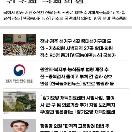
국회서 항공 저탄소전환 전략 논의…원료 확보·수거체계·공급망 강화 필
요성 강조 [한국농어민뉴스] 김소희 국민의힘 의원이 항공 분야 탄소중립
핵심 과제로 떠오른 지속가능항공유(SAF) 공급기반 강화를 위한 정책 논
의에 나섰다. 김소희 의원은 4월 24일 국회의원회관에서 ‘K-GX 시대
SAF 전략: 안정적 원료 확보와 공급기반 강화’를 주제로 토론회를 개최하
전남·광주 선거구 4곳 중대선거구제 도
고, 항공 저탄소 전환을 위한 구
입…기초의원 시범지역 27곳 확대·의원
정수 80명 증가 [한국농어민뉴스] 국회가
광역의원 비례대표 비율을 확대하는 내용
을 핵심으로 한 공직선거법 개정안을 통과
원안위·복지부·농식품부 법령 개정 추
시키면서 2026년 지방선거 제도가 크게
진…중복검사 줄이고 부처 간 결과 상호
바뀐다. 특히 전남·광주 지역 일부 선거구
인정 [한국농어민뉴스] 앞으로 병원과 동
에 중대선거구제가 도입되면서 지역 정치
물병원, 치료 현장 등에서 X선 발생장치
지형에도 변화가 예상된다. 18일 국회는
와 각종 방사선 발생장치를 취급하는 종사
｢장기요양 재택의료센터 시범사업｣ 참여
본회의를 열고 공직선거법·정당법
자들은 근무기관이나 업무 종류가 달라도
시·군·구 및 의료기관 추가 지정 보건복지
보다 동일한 기준에 따라 건강진단을 받을
부(장관 정은경)는 ｢장기요양 재택의료센
수 있게 될 전망이다. 원자력안전위원회와
터 시범사업｣ 공모(’25.10.28.~11.28.)
보건복지부, 농림축산식품부는 3월 20일
를 통해 총 85개 시·군·구, 155개 의료기
정일영 의원 “파격적 고용장려 입법 추