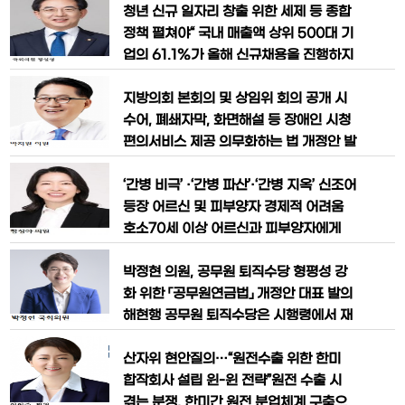
및 지방 소멸 위기에 국가가 적극적으로
해남·완도·진도)은 6일, 국가인권위원 위
청년 신규 일자리 창출 위한 세제 등 종합
대응하기 위해 관련 법률개정안 4건을 패
원에 대한 국회 탄핵 의결 근거를 마련하
정책 펼쳐야“ 국내 매출액 상위 500대 기
키지
고, 대통령이 선출하는 軍 인권보호관은
업의 61.1%가 올해 신규채용을 진행하지
국회가 선출하도록 하는 국가인권위원회
않거나 계획조차 수립하지 않은 것으로 나
법 일부개정법률안을 대표 발의했다. 지난
타나면서 대기업발 고용 한파가 우려되고
지방의회 본회의 및 상임위 회의 공개 시
2월 10일 국가인권위원회는 내란죄 피
있다. 이에 국회 기획재정위원회 정일영
수어, 폐쇄자막, 화면해설 등 장애인 시청
의원(더불어민주당·인천 연수 을)은 "국내
편의서비스 제공 의무화하는 법 개정안 발
생산 촉진과 일자리 창출을 위한 제조업
의 박지원 의원(더불어민주당, 전남 해남·
육성 정책이 필요하다"고 강조했다. 지난
완도·진도)은 3일, 지방의회 본회의 및 상
‘간병 비극’ ·‘간병 파산’·‘간병 지옥’ 신조어
달 27일 발표된
임위원회 회의를 청사 내부방송이나 인터
등장 어르신 및 피부양자 경제적 어려움
넷 중계형식으로 공개할 경우, 장애인 시
호소70세 이상 어르신과 피부양자에게
청 편의 서비스를 반드시 제공하도록 하는
간병비 보험급여 신설, 2030년부터 65
지방자치법 일부개정법률안을 대표발의
세 이상으로 확대 ‘간병비극’, ‘간병파산’,
박정현 의원, 공무원 퇴직수당 형평성 강
했다. 현행 지방자치법은 지방의
‘간병지옥’ 이란 신조어가 등장하며 간병
화 위한 「공무원연금법」 개정안 대표 발의
비 문제의 심각성이 대두되고 있는 가운
해현행 공무원 퇴직수당은 시행령에서 재
데, 더불어민주당 황정아 의원(대전 유성
직기간에 따라 지급액에 차등을 두고 있으
을)은 24일 어르신 간병비 급여화를 위한
나 그 폭이 지나치게 커서 불공평하다는
산자위 현안질의…“원전수출 위한 한미
「국민건강보험법 일부
지적 이어져박정현 의원, “합리적 근거 없
합작회사 설립 윈-윈 전략”원전 수출 시
는 누진적 공무원 퇴직수당은 문제 있어...
겪는 분쟁, 한미간 원전 분업체계 구축으