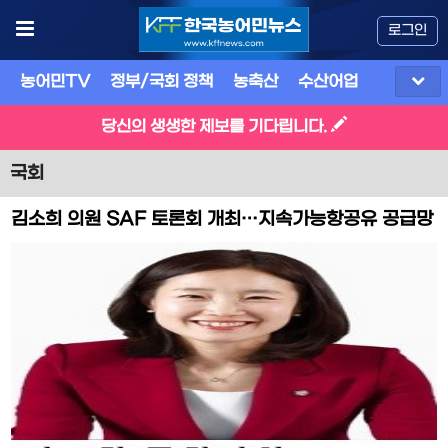
로그인
농어민TV
정부/국회 정책
농축산
수산어업
식품
유
당신의 생생한 제보를 기다립니다.
국회
김소희 의원 SAF 토론회 개최…지속가능항공유 공급망
구축 핵심 과제 부상