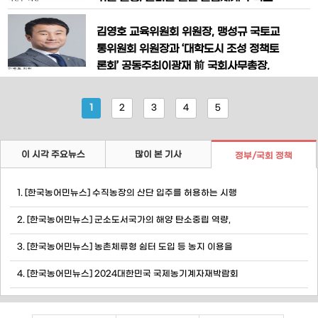
변화하는 공직사회 구조에 발맞춰 현실화
로 원천 해결 이언주 의원(더불어민주당
해야” 더불어민주당 박정현 국회의원(대
최고위원, 미래경제성장전략위원장, 용인
김영호 교육위원회 위원장, 맹성규 국토교
전 대덕구, 국회 행정안전위원회)은
정)이 19일 “한국과 미국이 원전 R&D협
통위원회 위원장과 ‘대학도시 조성 정책토
력 및 수출을 위한 합작회사를 만들어 세
론회’ 공동주최이광재 前 국회사무총장,
계 원전 시장을 동반 점유해야 한다”고 역
“국민행복 7공화국의 혁신기지, 대학” 주
설했다. 이언주 의원은 이날 국회 산업통
제 기조강연 지방소멸 문제해결을 위한 새
1
2
3
4
5
상자원중소벤처기업위원회 현
로운 발전 모델로 ‘대학도시’ 조성이 제안
된다. 더불어민주당 한병도 의원(전북특
별자치도 익산시을)은 오는 18일(수) 오전
많이 본 기사
정부/국회 정책
이 시각 주요뉴스
11시 국회의원회관 제2세미나실에서 ‘지
방소멸, 대학이 살린다’라는
1. 전남광주, 전국 최초 ‘섬 반값여행’ 시행…여행경비 최
2. “완도 농어민 살리려면 태양광 규제부터 풀어야”
3. 강진 해외 전지훈련 878명 체류…약 10억 원 지역경
4. 완도 반값 여행 4차 신청 이틀 만에 조기 마감…약 4