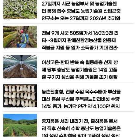
혔다. 약용작물 종자 보급은 농촌진흥청을
월의 친환경농산물로 선정했다. 노루궁뎅
27일까지 시군 농업부서 및 농업기술센
비롯해 총 12개 기관*으로
이 버섯은 베타글루칸과 헤리세논 등 기능
터 통해 접수 충남도 농업기술원 산업곤충
성 성분이 풍부해 면역력 증진과 항산화
연구소는 오는 27일까지 2026년 추기와
작용에 효과가 있으며, 기억력 개선과 뇌
2027년 춘기에 필요한 농가보급용 누에
건강에 도움을 주는 식품이다. 이번에 선
알 소요 예상량 신청을 접수받는다고 1일
전남 9개 시군 505임가서 160만3천 리
정된 유기농 노루궁뎅
밝혔다. 이번 보급은 도내 양잠농가의 계
터…3월까지 판매친환경농산물 인증제
획적인 사육과 안정적인 누에알 공급을 지
직불금 지원 등 임가 소득증가 기대 전라
원하기 위한 것으로, 신청을 희망하는 농
남도는 광양 백운산, 구례 지리산 등을 중
가는 거주지 관할 시군 농업 관련 부서를
심으로 9개 시군 505임가에서 고로쇠 수
이상고온·한파 반복 속 월동해충 선제 방
방문해 신청서를 제출하면 된다.
액 채취 작업을 시작한다고 밝혔다. 올해
제 당부 충남도 농업기술원은 14일 고품
는 6천885헥타르 10만 8천 그루의 고로
질 구기자 생산을 위해 겨울철 초기 예찰
쇠나무에서 160만 3천 리터 생산이 예상
과 선제적 방제를 철저히 해 줄 것을 안내
된다. 이는 지난해보다 약 20퍼센트 늘어
했다. 도 농업기술원에 따르면 구기자 재
농촌진흥청, 전량 수입 옥수수배아 부산물
난 규모다.*순천 130
배 시 주요 문제 해충으로 꼽히는 혹응애,
대신 홍삼 부산물 주목큰느타리버섯 수량
복숭아혹진딧물, 열점박이잎벌레 등은 초
14% 증가, 농가당 연간 약 4,100만 원의
기 방제에 실패할 경우 생육 초기 작물의
경제적 효과곡물 가격 변동에도 안정적 공
세력을 급격히 약화시켜 연중 수확량과 품
급 가능… 자원순환 효과도 농촌진흥청
종자용은 서리 내리기 전, 출하용은 된서
질에 큰 피해를 줄 수 있다.
(청장 이승돈)은 큰느타리버섯(새송이) 재
리 직후 신속히 수확 충남도 농업기술원은
배에 사용하는 수입 배지 원료 ‘옥수수배
1일 생강 수확철을 맞아 고품질 생강 생산