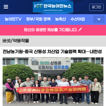
로그인
농어민TV
정부/국회 정책
농축산
수산어업
식품
유
당신의 생생한 제보를 기다립니다.
버섯/약용작물
전남농기원-중국 산동성 차산업 기술협력 확대…내한성
품종·스마트 차 재배 연구 본격화