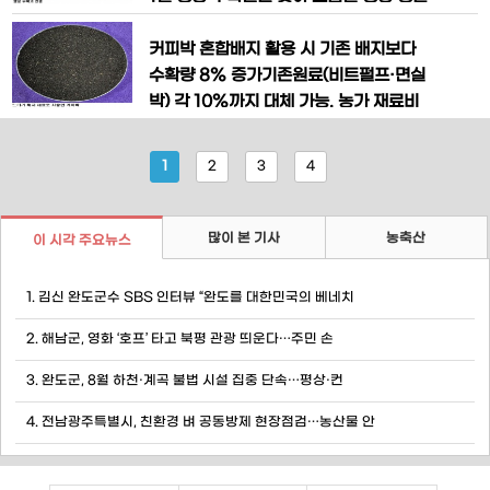
아 부산물(옥배아박*)’을 국산 ‘홍삼 부산
과 수확량 증대를 위한 재배 관리법을 안
물’로 대체하면 비용은 줄이고 수량은 늘
내했다.수확 적기는 잎끝이 황변하며 시들
커피박 혼합배지 활용 시 기존 배지보다
릴 수 있다고 밝혔다. * 옥
기 시작할 때로, 이는 수확 준비 신호로 판
수확량 8% 증가기존원료(비트펄프·면실
단할 수 있다. 노지재배의 경우 10월 하순
박) 각 10%까지 대체 가능. 농가 재료비
부터 11월 상순 사이가 알맞으며, 시기를
절감 기대 경기도농업기술원은 커피박을
지나치게 늦추면 저장성이 크게 떨어지므
혼합한 느타리 재배 시험 결과, 기존 배지
1
2
3
4
로 적기에 수확하는 것이
보다 수량이 높거나 동등한 것으로 나타나
자원 재활용과 농가 생산비 절감 효과를
거둘 수 있게 됐다고 25일 밝혔다. 커피박
많이 본 기사
농축산
이 시각 주요뉴스
은 원두커피를 내린 후 버려지는 찌꺼기
로, 느타리버섯 재배에 배지에
1. 김신 완도군수 SBS 인터뷰 “완도를 대한민국의 베네치
2. 해남군, 영화 ‘호프’ 타고 북평 관광 띄운다…주민 손
3. 완도군, 8월 하천·계곡 불법 시설 집중 단속…평상·컨
4. 전남광주특별시, 친환경 벼 공동방제 현장점검…농산물 안