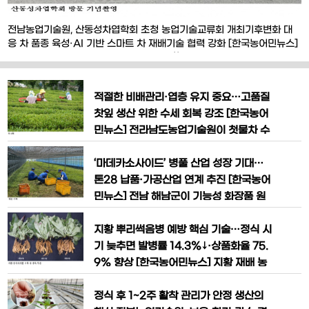
전남농업기술원, 산동성차엽학회 초청 농업기술교류회 개최기후변화 대
응 차 품종 육성·AI 기반 스마트 차 재배기술 협력 강화 [한국농어민뉴스]
전라남도농업기술원이 중국 산동성과 차(茶)산업 기술협력을 확대하며 기
후변화 대응형 내한성 차 품종 개발과 스마트 차 재배기술 연구에 본격 나
선다. 전라남도농업기술원은 최근 차산업연구소에서 중국 산동성차엽학
적절한 비배관리·엽층 유지 중요…고품질
회 대표단을 초청해 농업기술교류회를 개최하고
찻잎 생산 위한 수세 회복 강조 [한국농어
민뉴스] 전라남도농업기술원이 첫물차 수
확이 본격화되는 시기를 맞아 고품질 두물
차와 말차 생산을 위한 차나무 재배관리
‘마데카소사이드’ 병풀 산업 성장 기대…
강화에 나섰다. 특히 수확 이후 적절한 비
톤28 납품·가공산업 연계 추진 [한국농어
배관리와 안정적인 수세 유지가 이후 생산
민뉴스] 전남 해남군이 기능성 화장품 원
되는 찻잎 품질과 수량을 결정짓는 핵심
료로 주목받고 있는 ‘병풀’을 고부가가치
요소라고 강조했다. 전라남도농업기술원
신소득 작물로 육성하며 지역 농업의 미래
지황 뿌리썩음병 예방 핵심 기술…정식 시
은 첫물차 수확 후 차나무의 생육 회복
성장동력 확보에 나서고 있다. 해남군은
기 늦추면 발병률 14.3%↓·상품화율 75.
지난 2022년 0.1ha 규모로 시작한 병풀
9% 향상 [한국농어민뉴스] 지황 재배 농
시범 재배를 올해 0.23ha까지 확대했다
가의 생산성과 품질을 동시에 높일 수 있
고 밝혔다. 참여 농가도 2개소로 늘어나면
는 정식 시기 조정 기술이 제시됐다. 기후
정식 후 1~2주 활착 관리가 안정 생산의