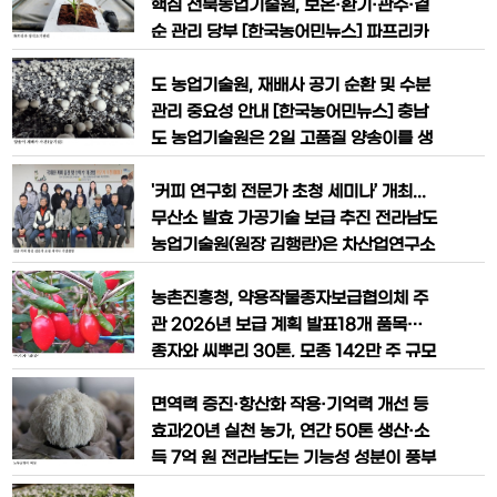
서 병풀 생산량은 건
변화로 장마와 집중호우 변동성이 커진 상
핵심 전북농업기술원, 보온·환기·관수·곁
황에서 비용 추가 없이 적용 가능한 실용
순 관리 당부 [한국농어민뉴스] 파프리카
기술로 주목된다. 충청남도농업기술원 인
여름재배 농가들의 정식 작업이 본격화되
삼약초연구소는 지황 종근 정식 시기를 기
면서 초기 활착 관리의 중요성이 다시 강
도 농업기술원, 재배사 공기 순환 및 수분
존 4월 하순에서 5월 하순
조되고 있다. 정식 직후의 관리 상태에 따
관리 중요성 안내 [한국농어민뉴스] 충남
라 이후 생육 안정과 착과, 수량 및 품질이
도 농업기술원은 2일 고품질 양송이를 생
크게 좌우될 수 있기 때문이다. 2~3월은
산하기 위한 재배사 내 수분·환기 관리법
낮과 밤의 기온 차가 크고 시설 내 환경 변
을 안내했다. 양송이는 겨울에서 봄철로
'커피 연구회 전문가 초청 세미나’ 개최...
화가 심한 시기로,
넘어가는 시기 관리가 매우 중요한데, 이
무산소 발효 가공기술 보급 추진 전라남도
시기 보온위주로 관리하면서 환기가 부족
농업기술원(원장 김행란)은 차산업연구소
하면 이산화탄소 농도가 높아지고 수분 균
에서 전남지역 커피 산업 활성화와 재배
형이 깨져 양송이 상품성이 크게 떨어질
농가 및 연구 관계자의 역량 강화를 위한
농촌진흥청, 약용작물종자보급협의체 주
수 있다. 봄철을 앞둔 환절
‘커피 연구회 전문가 초청 세미나’를 개최
관 2026년 보급 계획 발표18개 품목…
했다고 26일 밝혔다. 세미나에서 아시아
종자와 씨뿌리 30톤, 모종 142만 주 규모
커피연맹 송동필 위원장은 전남 농가가 세
기관별 종자, 모종 공급 시기 확인한 뒤 개
계적 수준의 고밀도·고품질 커피를 생산
별 신청 농촌진흥청(청장 이승돈)은 이상
면역력 증진·항산화 작용·기억력 개선 등
하기 위한 핵심 과제를 제시했다
기상에 대응하고 국내 약용작물 원료의 안
효과20년 실천 농가, 연간 50톤 생산·소
정적 공급 기반을 마련하고자, 이르면 다
득 7억 원 전라남도는 기능성 성분이 풍부
음 달부터 약용작물 종자를 보급한다고 밝
한 여수산 ‘유기농 노루궁뎅이 버섯’을 2