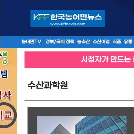
농어민TV
정부/국회 정책
농축산
수산어업
식품
유통
시청자가 만드는 
수산과학원