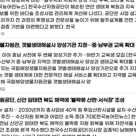
객관적 검증체계 마련…발주사와 시행사 상생 기반 구축, 바다숲 사업
한국농어민뉴스] 한국수산자원공단이 훼손된 연안 생태계 복원과 지속
보를 위한 바다숲 조성사업 관리체계 개선에 나섰다. 공단은 사업 
관리까지 전 과정의 투명성과 전문성을 높이기 위해 발주설계를 전면
 검증 기반을 마련했다고 밝혔다. 한국
:11
물자원관, 갯벌생태해설사 양성기관 지정…중·남부권 교육 확대
울 이어 충남 서천에 두 번째 양성기관 추가…하반기 교육생 모집 [
수산부가 중·남부권 지역의 갯벌생태해설사 양성과 생태교육 확대를 
 있는 국립해양생물자원관을 갯벌생태해설사 양성기관으로 추가 지
 갯벌 생태계에 대한 전문적인 해설 서비스를 확대하고 지역별 교
위해 국립해양생물자원관을 갯벌생태해설사 양
:52
공단, 신안 암태면 북도 해역에 ‘볼락류 산란·서식장’ 조성
7㎥ 설치… 2030년까지 총사업비 40억 원 투입산란시설물 설치·수
 추진… 수산자원 회복과 어업인 소득 증대 기대[한국농어민뉴스] 
전남 신안군 암태면 북도 해역의 볼락류 자원 회복을 위해 자연석을
간 조성에 본격 착수했다.한국수산자원공단(이사장 김종덕) 남해본