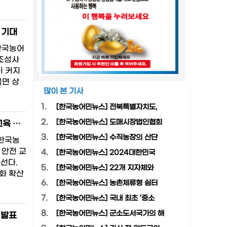
 기대
한국농어
 조성사
이 커지
금면 상
많이 본 기사
1.
[한국농어민뉴스] 전북특별자치도,
2.
[한국농어민뉴스] 도매시장법인협회
전남해양수산과학원, 미래형 어선어업인 양성 나선다…AI 기반 어선 운항 교육 실시
3.
[한국농어민뉴스] 수직농장의 산단
[한국농
 안전 교
4.
[한국농어민뉴스] 2024대한민국
선다.
5.
[한국농어민뉴스] 22개 지자체와
화 확산
6.
[한국농어민뉴스] 농촌체류형 쉼터
7.
[한국농어민뉴스] 국내 최초 ‘중소
8.
[한국농어민뉴스] 군소도서국가의 해
 발표