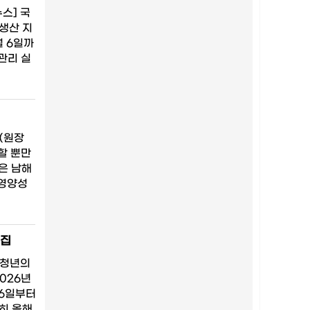
스] 국
생산 지
월 6일까
관리 실
(원장
할 뿐만
은 남해
 영양성
모집
 청년의
026년
26일부터
히 올해