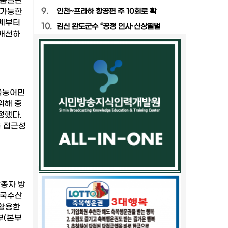
 품질관
9.
 가능한
인천~프라하 항공편 주 10회로 확
설계부터
10.
김신 완도군수 “공정 인사·신상필벌
 개선하
한국농어민
위해 충
정했다.
육 접근성
산종자 방
한국수산
 활용한
부(본부