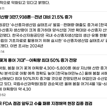
적으로 악화되고 있다고 밝혔다.
:11
산량 3만7,938톤…전년 대비 21.5% 증가
공단 ‘수산종자생산업 실태조사’ 발표…판매량·매출도 증가세 [한
 수산종자 생산량이 크게 증가하며 양식산업 기반 확대와 수산종자 산
인됐다. 한국수산자원공단은 국내 수산종자생산업의 생산·유통 현황
수립의 기초자료로 활용하기 위해 실시한 ‘수산종자생산업 실태조사’ 
표했다. 이번 조사는 2024년
:14
 꽃게 풍어 기대”…어획량 최대 50% 증가 전망
, 봄철 어기 꽃게 어획량 4,300~5,800톤 예상 지난해 산란 증
AI 분석으로 어황 예측 정확도 높여 [한국농어민뉴스] 올해 봄철 서
난해보다 최대 50%까지 증가할 것으로 전망되면서 어업인과 수산
 있다. 국립수산과학원(원장 권순욱)은 올해 봄철 어기(4월 1일~6
게 어획량이 약 4,30
2:52
국 FDA 점검 앞두고 수출 패류 지정해역 현장 집중 점검