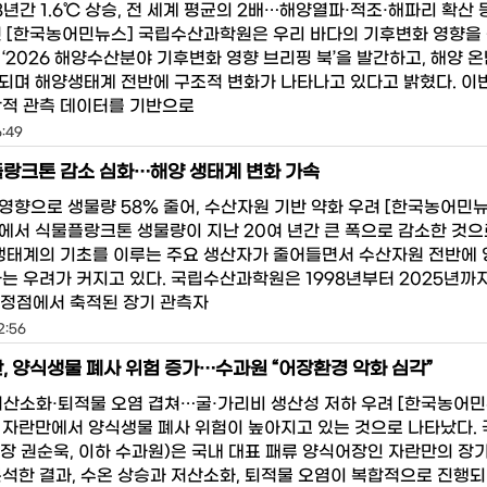
년간 1.6℃ 상승, 전 세계 평균의 2배…해양열파·적조·해파리 확산 
렷 [한국농어민뉴스] 국립수산과학원은 우리 바다의 기후변화 영향을
 ‘2026 해양수산분야 기후변화 영향 브리핑 북’을 발간하고, 해양 
되며 해양생태계 전반에 구조적 변화가 나타나고 있다고 밝혔다. 이
학적 관측 데이터를 기반으로
6:49
랑크톤 감소 심화…해양 생태계 변화 가속
영향으로 생물량 58% 줄어, 수산자원 기반 약화 우려 [한국농어민뉴
에서 식물플랑크톤 생물량이 지난 20여 년간 큰 폭으로 감소한 것으
 생태계의 기초를 이루는 주요 생산자가 줄어들면서 수산자원 전반에
다는 우려가 커지고 있다. 국립수산과학원은 1998년부터 2025년까
개 정점에서 축적된 장기 관측자
2:56
, 양식생물 폐사 위험 증가…수과원 “어장환경 악화 심각”
저산소화·퇴적물 오염 겹쳐…굴·가리비 생산성 저하 우려 [한국농어민
 자란만에서 양식생물 폐사 위험이 높아지고 있는 것으로 나타났다.
장 권순욱, 이하 수과원)은 국내 대표 패류 양식어장인 자란만의 장
분석한 결과, 수온 상승과 저산소화, 퇴적물 오염이 복합적으로 진행되