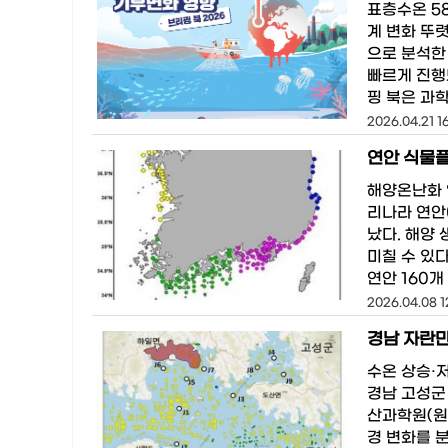
표층수온 58
계 변화 뚜
으로 분석한
빠르게 진행
핑 북은 과
2026.04.21 1
연안 식물플
해양온난화 
리나라 연안
났다. 해양
미칠 수 있
연안 160
2026.04.08 1
경남 자란만
수온 상승·
경남 고성군
산과학원(원
경 변화를 