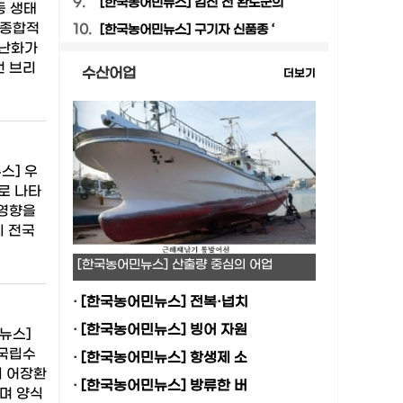
9.
[한국농어민뉴스] 김신 전 완도군의
등 생태
 종합적
10.
[한국농어민뉴스] 구기자 신품종 ‘
온난화가
번 브리
수산어업
더보기
스] 우
로 나타
 영향을
지 전국
[한국농어민뉴스] 산출량 중심의 어업
·
[한국농어민뉴스] 전복·넙치
·
[한국농어민뉴스] 빙어 자원
뉴스]
 국립수
·
[한국농어민뉴스] 항생제 소
기 어장환
·
[한국농어민뉴스] 방류한 버
며 양식