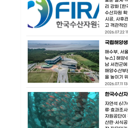
표준 설계·
리 강화 [
수산자원 확
시공, 사후
고 객관적인
2026.07.22 11
국립해양생
해수부, 서
뉴스] 해양
남 서천군에
해양수산부는
을 높이기 
2026.07.11 13
한국수산자원
자연석 61
류·효과조사
자원공단이 
산란·서식공