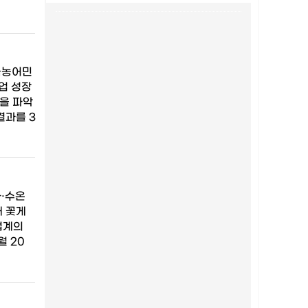
국농어민
업 성장
을 파악
결과를 3
가·수온
해 꽃게
업계의
월 20