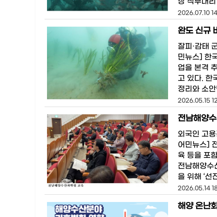
장 직무대리
2026.07.10 1
완도 신규 
잘피·감태 
민뉴스] 한
업을 본격 
고 있다. 
정리와 소안면
2026.05.15 1
외국인 고용
어민뉴스] 
육 등을 포
전남해양수산
을 위해 ‘선
2026.05.14 1
해양 온난화