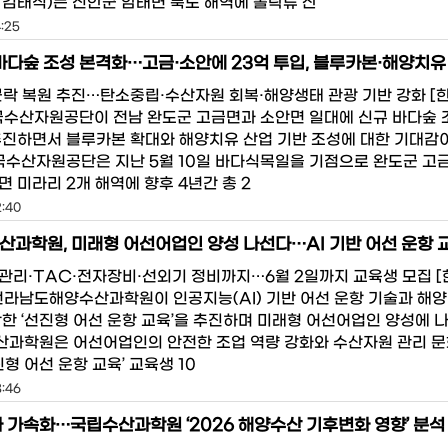
 김태식)는 신안군 암태면 북도 해역에 볼락류 산
4:25
바다숲 조성 본격화…고금·소안에 23억 투입, 블루카본·해양치유
군락 복원 추진…탄소중립·수산자원 회복·해양생태 관광 기반 강화 [
국수산자원공단이 전남 완도군 고금면과 소안면 일대에 신규 바다숲
추진하면서 블루카본 확대와 해양치유 산업 기반 조성에 대한 기대감
한국수산자원공단은 지난 5월 10일 바다식목일을 기점으로 완도군 고
 미라리 2개 해역에 향후 4년간 총 2
2:40
관리·TAC·전자장비·선외기 정비까지…6월 2일까지 교육생 모집 
전라남도해양수산과학원이 인공지능(AI) 기반 어선 운항 기술과 해양
함한 ‘선진형 어선 운항 교육’을 추진하며 미래형 어선어업인 양성에 나
과학원은 어선어업인의 안전한 조업 역량 강화와 수산자원 관리 문
진형 어선 운항 교육’ 교육생 10
8:46
 가속화…국립수산과학원 ‘2026 해양수산 기후변화 영향’ 분석