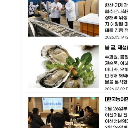
한산·거제만
립수산과학원
정해역 위생
지 예정된 미
태를 집중 
2026.03.19 12
봄 굴, 제
수과원, 봄
권순욱, 이
아니라, 오
안 5개 해역
분을 분석한 
2026.03.09 1
[한국농어민
2월 26일
어선어업 진
어선청년임대
3월 26일