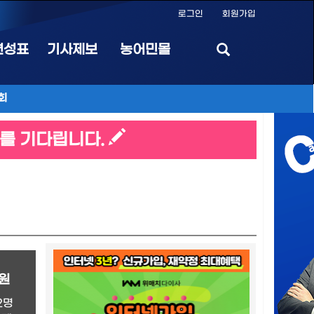
로그인
회원가입
편성표
기사제보
농어민몰
회
를 기다립니다.
원
2명