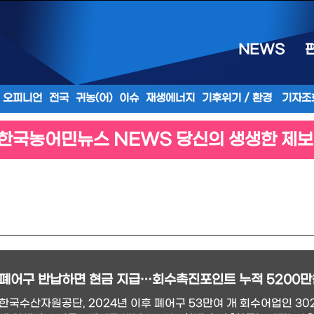
NEWS
오피니언
전국
귀농(어)
이슈
재생에너지
기후위기 / 환경
기자조
한국농어민뉴스 NEWS 당신의 생생한 제보
폐어구 반납하면 현금 지급…회수촉진포인트 누적 5200만
한국수산자원공단, 2024년 이후 폐어구 53만여 개 회수어업인 30