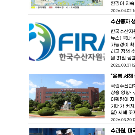
환경이 지속
2026.04.02 14
수산종자 생
한국수산자원
뉴스] 국내
가능성이 확
하고 정책 
월 31일 공
2026.03.31 12
“올봄 서해
국립수산과학원
상승 영향…
어획량이 지
기대가 커지고
일) 서해 꽃
2026.03.20 1
수과원, 미