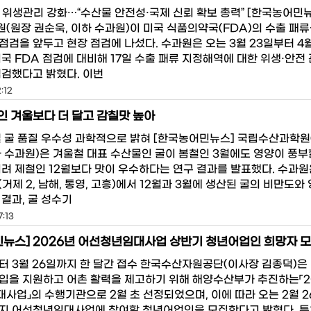
 위생관리 강화…“수산물 안전성·국제 신뢰 확보 총력” [한국농어민뉴
(원장 권순욱, 이하 수과원)이 미국 식품의약국(FDA)의 수출 패류
점검을 앞두고 현장 점검에 나섰다. 수과원은 오는 3월 23일부터 4
국 FDA 점검에 대비해 17일 수출 패류 지정해역에 대한 위생·안전 
점검했다고 밝혔다. 이번
:12
철인 겨울보다 더 달고 감칠맛 높아
철 굴 품질 우수성 과학적으로 밝혀 [한국농어민뉴스] 국립수산과학원
하 수과원)은 겨울철 대표 수산물인 굴이 봄철인 3월에도 영양이 풍부
히려 제철인 12월보다 맛이 우수하다는 연구 결과를 발표했다. 수과원
(거제 2, 남해, 통영, 고흥)에서 12월과 3월에 생산된 굴의 비만도와
결과, 굴 성수기
7:13
뉴스] 2026년 어선청년임대사업 상반기 청년어업인 희망자 
부터 3월 26일까지 한 달간 접수 한국수산자원공단(이사장 김종덕)은
입을 지원하고 어촌 활력을 제고하기 위해 해양수산부가 추진하는「2
사업」의 수행기관으로 2월 초 선정되었으며, 이에 따라 오는 2월 
까지 어선청년임대사업에 참여할 청년어업인을 모집한다고 밝혔다. 특