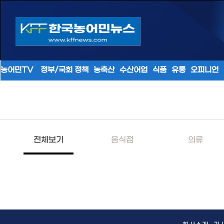
농어민TV
정부/국회 정책
농축산
수산어업
식품
유통
오피니언
전체보기
음식점
의류