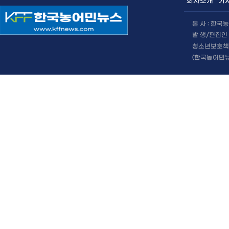
회사소개
기
본 사 : 한
발 행/편집인 
청소년보호책임
(한국농어민뉴