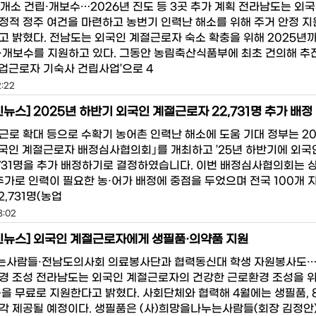
5개소 건립·개보수…2026년 진도 등 3곳 추가 계획 전라남도는 외
정적 정주 여건을 마련하고 농번기 인력난 해소를 위해 주거 안정 
고 밝혔다. 전남도는 외국인 계절근로자 숙소 확충을 위해 2025년까
·개보수를 지원하고 있다. 그동안 농림축산식품부에 최초 건의해 추
농업근로자 기숙사 건립사업’으로 4
2:22
뉴스] 2025년 하반기 외국인 계절근로자 22,731명 추가 배정
로 확대 등으로 수확기 농어촌 인력난 해소에 도움 기대 정부는 2025
 ｢외국인 계절근로자 배정심사협의회｣를 개최하고 ’25년 하반기에 외국
,731명을 추가 배정하기로 결정하였습니다. 이번 배정심사협의회는 
 추가로 인력이 필요한 농·어가 배정에 중점을 두었으며 전국 100개
2,731명(농업
8:02
민뉴스] 외국인 계절근로자에게 생필품·의약품 지원
사람들·전남도의사회 의료봉사단과 협력동신대 학생 자원봉사도…
경 조성 전라남도는 외국인 계절근로자의 건강한 근로환경 조성을 
품을 무료로 지원한다고 밝혔다. 사회단체와 협력해 4월에는 생필품,
각 제공될 예정이다. 생필품은 (사)희망을나누는사람들(회장 김정안