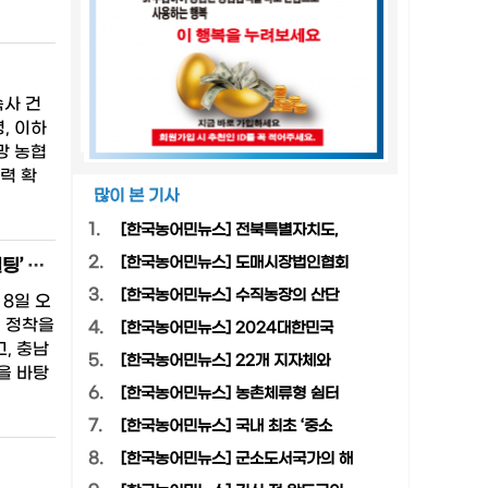
숙사 건
, 이하
망 농협
력 확
많이 본 기사
1.
[한국농어민뉴스] 전북특별자치도,
2.
[한국농어민뉴스] 도매시장법인협회
[한국농어민뉴스] 고려인 동포 지역 정착 지원을 위한 ‘찾아가는 전문가 컨설팅’ 운영
3.
[한국농어민뉴스] 수직농장의 산단
 8일 오
역 정착을
4.
[한국농어민뉴스] 2024대한민국
, 충남
5.
[한국농어민뉴스] 22개 지자체와
을 바탕
6.
[한국농어민뉴스] 농촌체류형 쉼터
7.
[한국농어민뉴스] 국내 최초 ‘중소
8.
[한국농어민뉴스] 군소도서국가의 해