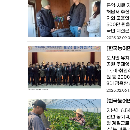
통역·치료 
해남서 추진
자의 고용안
500만 원을
국인 계절근
2025.03.09 0
[한국농어민
도시민 유치
공원 주제영
다. 이·취
원 등 20
3대 김옥환
2025.02.06 1
[한국농어민
지난해 6,5
전년 동기 4
형 계절근로
수)는 파종