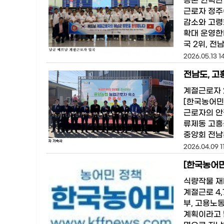
농촌 인력난
근로자 정주
감소와 고령
확대 운영한
국 2위, 전
2026.05.13 1
전남도, 고
계절근로자 
[한국농어민
근로자의 안
류제동 고흥
중앙회 전남본
2026.04.09 11
[한국농어민
식량작물 재
계절근로 4
부, 고용노
계획이라고 