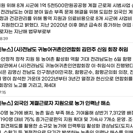
지원 위해 8개 시군에 1억 5천500만원공공형 계절 근로제 시범사업
 전라남도는 어업 분야 일손 부족 문제 해결을 위해 도입한 외국인 
정과 건강관리를 위해 통역 지원과 의료비용으로 8개 시군에 사업비 
 지원한다고 밝혔다. 지난 2020년 이후 매년 급속히 증가하는 어업
로자는 지난해 법무부로부
8:39
뉴스] (사)전남도 귀농어귀촌인연합회 김민주 신임 회장 취임
·안정적 정착 지원 등 농어촌 활성화 역할 기대 전라남도는 6일 함평
상관에서 (사)전라남도 귀농어귀촌인연합회장 이·취임식이 진행됐
임식은 김명신 전남도 인구청년이민국장, 함평군수, 함평군의회 의장,
0여 명이 참석한 가운데 2022년부터 3년간 열정과 헌신으로 연합회를
 회장의 노고를 기리고, 제4대
7:15
뉴스] 외국인 계절근로자 지원으로 농가 인력난 해소
40명 농가에 배치, 농촌 일손 부족 해소 기여올해 상반기 7,312명 배
,190명 대비 75% 증가근로편익 지원 확대 및 기숙사 7개소 운영․
 파견제도를 활용한 소규모 농가에 인력투입 활성화 경상남도(도지
기, 수확기 등 계절적으로 단기간 발생하는 농촌의 인력난 해소를 위