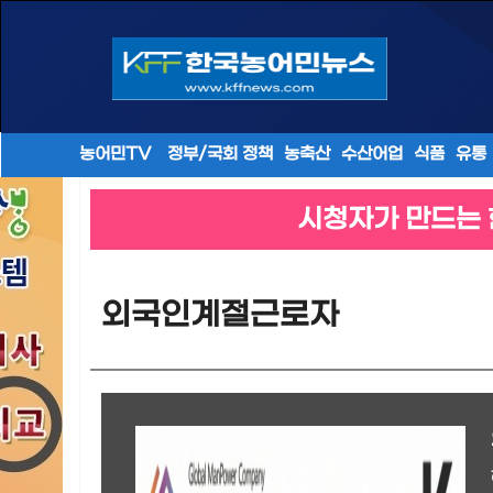
농어민TV
정부/국회 정책
농축산
수산어업
식품
유통
시청자가 만드는 
외국인계절근로자