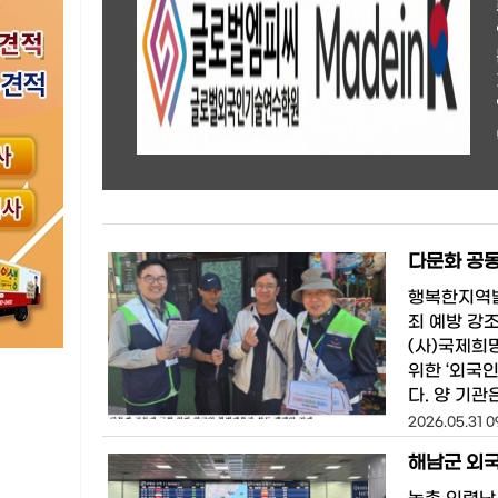
행복한지역발
죄 예방 강
(사)국제희
위한 ‘외국
다. 양 기관
2026.05.31 0
해남군 외국