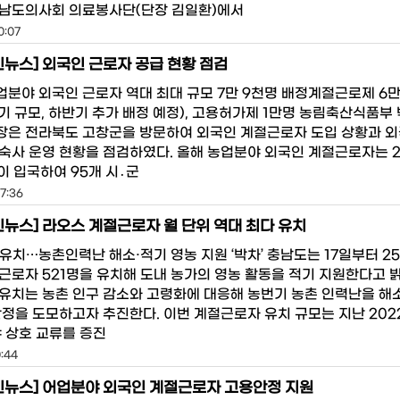
남도의사회 의료봉사단(단장 김일환)에서
0:07
뉴스] 외국인 근로자 공급 현황 점검
농업분야 외국인 근로자 역대 최대 규모 7만 9천명 배정계절근로제 6만
반기 규모, 하반기 추가 배정 예정), 고용허가제 1만명 농림축산식품부
은 전라북도 고창군을 방문하여 외국인 계절근로자 도입 상황과 외
숙사 운영 현황을 점검하였다. 올해 농업분야 외국인 계절근로자는 
명이 입국하여 95개 시․군
7:36
뉴스] 라오스 계절근로자 월 단위 역대 최다 유치
 유치…농촌인력난 해소·적기 영농 지원 ‘박차’ 충남도는 17일부터 2
근로자 521명을 유치해 도내 농가의 영농 활동을 적기 지원한다고 
유치는 농촌 인구 감소와 고령화에 대응해 농번기 농촌 인력난을 해
안정을 도모하고자 추진한다. 이번 계절근로자 유치 규모는 지난 2022
야 상호 교류를 증진
0:44
뉴스] 어업분야 외국인 계절근로자 고용안정 지원