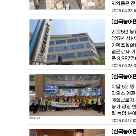
의약품은 전
2025.04.23 1
[한국농어민
2025년 
(‘25년 상
기획조정실장
업근로자 기
준 3,987
2025.03.26 0
[한국농어민
이달 521명
라오스 계절
계절근로자 
농가 경영 
월 농업 분
2025.03.17 1
[한국농어민