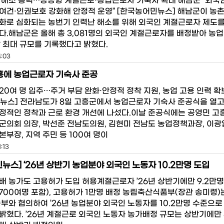
 해소 총력…공공형 계절근로·농업근로자 기숙사 확대 해남군 “외국
여건·인권보호 강화해 안정적 운영” [한국농어민뉴스] 해남군이 농촌
화로 심화되는 농번기 인력난 해소를 위해 외국인 계절근로자 제도를
다.해남군은 올해 총 3,081명의 외국인 계절근로자를 배정받아 농업
남 최대 규모를 기록했다고 밝혔다.
4:03
흥에 농업근로자 기숙사 준공
20여 명 입주…주거 부담 완화·안정적 정착 지원, 농업 고용 인력 확
뉴스] 전라남도가 8일 고흥군에서 농업근로자 기숙사 준공식을 열고
정적인 정착과 근로 환경 개선에 나섰다.이날 준공식에는 공영민 고
군의회 의장, 박선준 전남도의원, 김현미 전남도 농업정책과장, 이광
부장, 지역 주민 등 100여 명이
:13
뉴스] ‘26년 상반기 농업분야 외국인 노동자 10.2만명 도입
배 농가도 고용허가 도입 허용계절근로자 ’26년 상반기에만 9.2만
,700여명 포함), 고용허가 1만명 배정 농림축산식품부(장관 송미령)
동부와 협의하여 ’26년 농업분야 외국인 노동자를 10.2만명 수준으로
밝혔다. ’26년 계절근로 외국인 노동자 농가배정 규모는 상반기에만 8