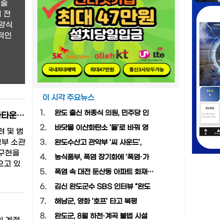
기술
 전
 양식
성적인
이 시각 주요뉴스
1.
완도 출신 허종식 의원, 민주당 인
다문화 공동체 구현 위한 외국인 불법체류자 선도 캠페인 전개…인천 차이나타운서 제15회 행사 개최
2.
바닷물 이산화탄소 ‘돌’로 바꿔 영
 및 범
교부 소관
3.
완도수산고 관악부 ‘씨 사운드’,
 구현을
4.
농식품부, 폭염 장기화에 ‘폭염·가
으고 있
5.
폭염 속 대전 둔산동 아파트 화재…
6.
김신 완도군수 SBS 인터뷰 “완도
7.
해남군, 영화 ‘호프’ 타고 북평
8.
완도군, 8월 하천·계곡 불법 시설