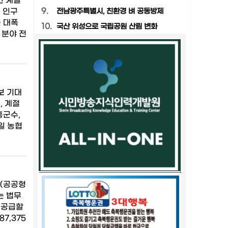
인 계절
9.
 인구
전남광주특별시, 친환경 벼 공동방제
 대폭
10.
국산 위성으로 국립공원 산림 변화
 분야 전
보 기대
, 계절
흥군수,
일 농협
명(공공형
는 법무
 공급할
7,375