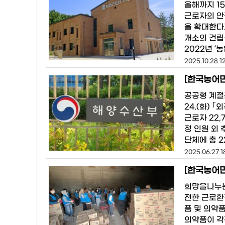
올해까지 1
근로자의 안
을 확대한다
개소의 건립
2022년 ‘
2025.10.28 1
[한국농어민
공공형 계절근
24.(화)
근로자 22
정 인원 외
단체에 총 2
2025.06.27 1
[한국농어
희망을나누는
전한 근로환
품 및 의약
의약품이 각