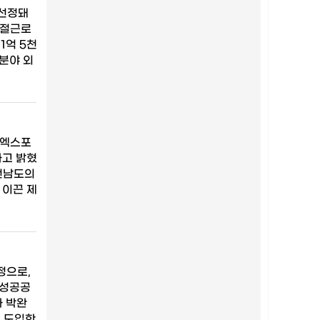
 선정돼
계절근로
1억 5천
 분야 외
 엑스포
다고 밝혔
 전남도의
 이끈 제
정으로,
조성공공
사 박완
해 도입한