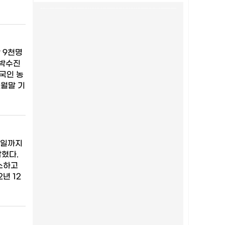
 9천명
 박수진
국인 농
2월말 기
5일까지
밝혔다.
소하고
년 12