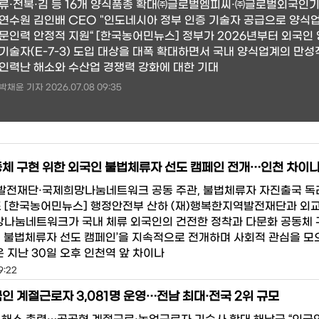
류·전복·김 등 16개 양식품종 확대㈜글로벌엠피씨·㈜글로벌외국인
연수원 김인배 CEO "인도네시아 정부 인증 기술자 공급으로 양식업
문인력 안정적 지원“ [한국농어민뉴스] 정부가 2026년부터 외국인
기술자(E-7-3) 도입 대상을 대폭 확대하면서 국내 양식업계의 만
인력난 해소와 수산업 경쟁력 강화에 대한 기대
박채윤 기자 2026.07.08 09:35
전재단·국제희망나눔네트워크 공동 주관, 불법체류자 자진출국 독려
조 [한국농어민뉴스] 행정안전부 산하 (재)행복한지역발전재단과 외
망나눔네트워크가 국내 체류 외국인의 건전한 정착과 다문화 공동체
인 불법체류자 선도 캠페인’을 지속적으로 전개하며 사회적 관심을 모
은 지난 30일 오후 인천역 앞 차이나
9:22
인 계절근로자 3,081명 운영…전남 최대·전국 2위 규모