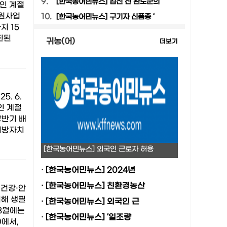
9.
[한국농어민뉴스] 김신 전 완도군의
국인 계절
지원사업
10.
[한국농어민뉴스] 구기자 신품종 ‘
지 15
진된
귀농(어)
더보기
. 6.
인 계절
상반기 배
 지방자치
[한국농어민뉴스] 외국인 근로자 허용
·
[한국농어민뉴스] 2024년
·
[한국농어민뉴스] 친환경농산
건강·안
위해 생필
·
[한국농어민뉴스] 외국인 근
 8월에는
·
[한국농어민뉴스] ‘일조량
)에서,