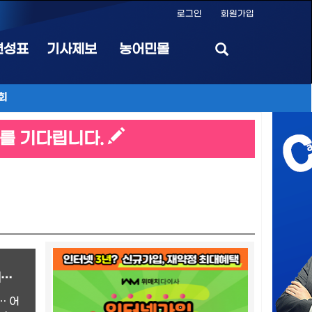
로그인
회원가입
편성표
기사제보
농어민몰
회
를 기다립니다.
외국인 양식기술자(E-7-3) 도입 확대… 양식업계 인력난 해소·수산 경쟁력 강화 기대
… 어