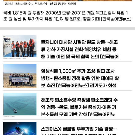
국비 1,815억 원 투입해 2030년 준공·2031년 개원 목표관광객 유입·1
조 원 생산 및 부가가치 유발·1만여 명 일자리 창출 기대 [한국농어민뉴스]
김신 완도군수가 국비 1,815억 원이 투입되는 대형 국책사업인 ‘국립완도
난대수목원’의 2026년 조기 착공과 지역자원 활용 확대를 정부에 공식
건의했다. 김신 군수는 8월 3일 정부대전청사를 방문해 박은식 산림청장
탄자니아 대사관 사절단 완도 방문…해조
과 면담을 갖고 국립
류 양식·가공시설 견학·해양치유 체험 통
해 기술 이전 및 국제 협력 논의 [한국농어
민뉴스] 전남 완도군이 세계 최대 수준의
해조류 생산 기반과 해양치유 산업을 앞세
염생식물 1,000㎡ 추가 조성·잘피 조사
워 아프리카 탄자니아와 글로벌 해조류 산
병행…탄소중립 정책 활용 위한 데이터 확
업 협력 확대에 나섰다. 특히 완도 해조류
보 추진 [한국농어민뉴스] 경기도가 화성
양식 기술의 해외 이전과 블루카본 기반
시와 안산시 갯벌 일대에 블루카본 생태계
기후 대응 모델이 국제적 관심을 끌면서
를 확대 조성하며 기후위기 대응과 탄소중
해조류 탄소흡수량 측정해 탄소크레딧 수
‘K-해조류 산업 중심지’로서의 위
립 실현을 위한 해양 생태 복원에 속도를
익 검증…완도, 블루카본 중심지·어촌 기
내고 있다. 경기도해양수산자원연구소는
본소득형 모델 기반 강화 [한국농어민뉴
30일 화성시 백미리와 안산시 선감도 갯
스] 완도군이 해양수산부 지원으로 추진
벌을 중심으로 ‘블루카본 생태계 복원 사
되는 ‘바다숲 탄소 거래 시범 사업’ 공모에
스페이스X·글로벌 우주기업 기술 경쟁…