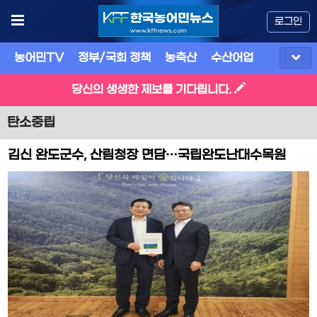
로그인
농어민TV
정부/국회 정책
농축산
수산어업
식품
유
당신의 생생한 제보를 기다립니다.
탄소중립
김신 완도군수, 산림청장 면담…국립완도난대수목원
2026년 조기 착공 건의