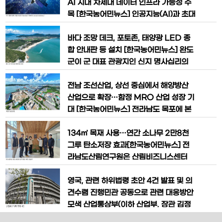
업’을 지난해에 이어 올해도 지속
서 전국 최다인 6개소에 선정되며, 해조류
AI 시대 차세대 데이터 인프라 가능성 주
블루카본을 활용한 탄소거래와 이른바 ‘바
목 [한국농어민뉴스] 인공지능(AI)과 초대
다 연금’ 모델 구축에 속도를 내고 있다.완
형 데이터 산업이 급성장하면서 지구가 아
도군은 이번 선정으로 기존 사업지까지 포
닌 우주에 데이터센터를 구축하려는 ‘우주
바다 조망 데크, 포토존, 태양광 LED 종
함해 총 7개소에서 관련 시범사업을
데이터센터’ 프로젝트가 세계적으로 주목
합 안내판 등 설치 [한국농어민뉴스] 완도
받고 있다. 특히 일론 머스크가 이끄는 스
군이 군 대표 관광지인 신지 명사십리의
페이스X(SpaceX)를 비롯한 글로벌 우
이미지 제고 및 관광객 유입을 위해 전남
주기업들이 인공위성과 로봇 기술을 활용
도 주관으로 선정된 「2024 노후 관광지
전남 조선산업, 상선 중심에서 해양방산
한 데이터센터 구축을 검토하면
재생 사업」을 본격 추진한다. 본 사업은 신
산업으로 확장…함정 MRO 산업 성장 기
지 명사십리가 지난 2007년 11월 관광진
대 [한국농어민뉴스] 전라남도 목포에 본
흥지구로 승인받은 이후 시간이 많이 지남
사를 둔 ㈜제이케이중공업이 산업통상자
에 따라 노후화된 시설을 정비하고 차별화
원부로부터 함정 분야 방산업체로 지정되
134㎥ 목재 사용…연간 소나무 2만8천
된 콘텐츠 도입을 위해
며 서해안권 최초의 함정 방산업체가 탄생
그루 탄소저장 효과[한국농어민뉴스] 전
했다. 전라남도는 제이케이중공업이 최근
라남도산림연구원은 산림비즈니스센터
산업통상자원부로부터 함정 분야 방산업
내부 목구조 건축물이 한국임업진흥원으
체로 공식 지정됐다고 밝혔다. 이번 지정
로부터 탄소저장량 공식 인증을 획득해 1
영국, 관련 하위법령 초안 4건 발표 및 의
은 서해안권 조선기업 가운데 처음으로,
0일 현판식을 개최했다. 산림연구원 산림
견수렴 진행민관 공동으로 관련 대응방안
전남
비즈니스센터는 국내 4개 권역에 추진된
모색 산업통상부(이하 산업부, 장관 김정
산림청 산림바이오 거점단지 조성사업으
관)는 2월 26일 오후 2시 한국철강협회