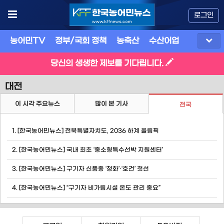
로그인
농어민TV
정부/국회 정책
농축산
수산어업
식품
유
당신의 생생한 제보를 기다립니다.
대전
이 시각 주요뉴스
많이 본 기사
전국
1. [한국농어민뉴스] 전북특별자치도, 2036 하계 올림픽
2. [한국농어민뉴스] 국내 최초 ‘중소형특수선박 지원센터’
3. [한국농어민뉴스] 구기자 신품종 ‘청화’·‘호건’ 첫선
4. [한국농어민뉴스] “구기자 비가림시설 온도 관리 중요”