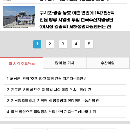
5년까지‘소규모 연안바다목장 조성사
이하 수과원)은 올해 가을어기* 서해 꽃게
업’을 추진 중에 있다. 최근 해양수산부 통
어획량**이 지난해 가을(7,885톤) 대비
구시포·광승·동호 어촌 연안에 1억7천6백
계자료에 따르면 우리나라 연근해 어업 생
약 104~140% 증가할 것으로 전망하였
만원 방류 사업비 투입 한국수산자원공단
다.(최근 5년 평균 11,539톤의 71~95%
(이사장 김종덕) 서해생명자원센터는 전
수준) * 봄어기: 4월 1일~6월 20일, 가을
북 고창군 연안에 고소득 품종의 자원을
어기: 8월 21일~11월30일 ** 서해 가을
증대시키고 어업소득 창출과 지역경제 활
1
2
3
4
5
어기
성화를 위하여 지난 8월 1일 사업비 176
백만원을 투입하여 조피볼락 수산종자 4
91,415마리를 방류하였다. 조피볼락 방
많이 본 기사
수산어업
이 시각 주요뉴스
류장소는 고창 내 13개 어촌계 연안 중 대
상품종의 서식환경 및 방류지점 등
1. 해남군, 영화 ‘호프’ 타고 북평 관광 띄운다…주민 손
2. 완도군, 8월 하천·계곡 불법 시설 집중 단속…평상·컨
3. 전남광주특별시, 친환경 벼 공동방제 현장점검…농산물 안
4. 국산 위성으로 국립공원 산림 변화 관측…구상나무 쇠퇴