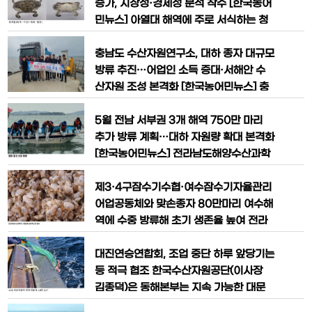
원은 26일 경상남도 수산안전기술원과
선하며 전남 양식어업인의 현장 대응력 강
증가, 시장성·경제성 분석 착수 [한국농어
화에 나섰다. 이번 개편은 사용자 중심의
민뉴스] 아열대 해역에 주로 서식하는 청
정보 제공 체계를 강화하고, 급변하는 해
색꽃게가 최근 제주 해역에서 다량 출현하
양환경 변화에 보다 신속하게 대응할 수
면서 국립수산과학원이 수산자원 활용 가
충남도 수산자원연구소, 대하 종자 대규모
있도록 하는 데 초점을 맞췄다. 특히
능성 조사에 본격 착수했다. 기후변화에
방류 추진…어업인 소득 증대·서해안 수
따른 해양생태계 변화와 함께 새로운 고부
산자원 조성 본격화 [한국농어민뉴스] 충
가가치 수산자원으로 성장할 수 있을지 관
남도가 서해안 수산자원 회복과 어업인 소
심이 쏠리고 있다. 국립수산과학원은 최근
득 증대를 위해 대하 2000만 마리를 방
5월 전남 서부권 3개 해역 750만 마리
제주 연안, 특히 제주 동부 해역
류하며 서해 연안 생태계 복원과 지역 어
추가 방류 계획…대하 자원량 확대 본격화
업 경쟁력 강화에 나섰다. 충남도 수산자
[한국농어민뉴스] 전라남도해양수산과학
원연구소는 지난 7일부터 8일까지 보령·
원이 수산자원 회복과 어업인 소득 증대를
서산·서천·홍성·태안 등 충남 서해안 5개
위해 어린 대하 100만 마리를 방류하며
제3·4구잠수기수협·여수잠수기자율관리
시군 연안에 어린 대하 2000
자원 조성 사업을 본격 확대했다. 전라남
어업공동체와 맞손종자 80만마리 여수해
도해양수산과학원은 29일 함평 석창해역
역에 수중 방류해 초기 생존율 높여 전라
에 경제적 가치가 높은 어린 대하 100만
남도해양수산과학원은 기후변화 등으로
마리를 방류했다고 밝혔다. 이번 방류는
급감하는 유용 수산자원의 체계적 관리를
대진연승연합회, 조업 중단 하루 앞당기는
전남 연안 수산자원 회복과 고
위해 제3·4구잠수기수협, 여수잠수기자
등 적극 협조 한국수산자원공단(이사장
율관리어업공동체와 수산자원조성 시범
김종덕)은 동해본부는 지속 가능한 대문
사업 협약을 했다고 밝혔다. 왕우럭조개는
어 어장 조성을 위해 지난달 30일 강원특