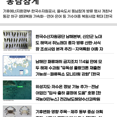
기후에너지환경부·한국수자원공사, 을숙도서 동남참게 방류 행사 개최낙
동강 하구 생태복원 가속화…연어·은어 등 기수어종 복원사업 확대 [한국
농어민뉴스] 기후에너지환경부와 한국수자원공사가 낙동강 하구 기수생
태계 복원을 위해 어린 동남참게 5만 마리를 방류하며 생태복원 사업에
속도를 내고 있다. 기후에너지환경부(장관 김성환)와 한국수자원공사는
한국수산자원공단 남해본부, 신안군 노대
18일 부산광역시 사하구 을숙도 일원에서 어린 동남참
도 해역서 쥐노래미 종자 방류 산란·서식
장 조성사업 본격 추진…지역특화 어종 자
원 증강 박차 [한국농어민뉴스] 한국수산
자원공단 남해본부가 전남 신안군 연안 해
남해안 패류채취 금지조치 114일 만에 모
역의 수산자원 회복과 어업인 소득 증대를
두 해제 수과원 “유독성 플랑크톤 재출현
위해 쥐노래미 종자 18만 마리를 방류하
가능성…패류독소 모니터링 강화” [한국
며 지역특화 어종 자원 증강에 나섰다. 한
농어민뉴스] 국립수산과학원이 남해안 일
국수산자원공단 남해본부는 신안군 쥐노
원에 발령됐던 마비성패류독소 관련 패류
위성지도·저수온 정보 기능 추가…전남
래미 산란·서식장 조성사업의 일환으로
채취 금지조치를 모두 해제했다. 다만 유
어업인 “입식·출하 결정에 도움” 호평 [한
독성 플랑크톤 재출현 가능성이 남아 있는
국농어민뉴스] 전라남도해양수산과학원
만큼 패류독소 식중독 예방을 위한 감시체
이 실시간 어장 관측 정보를 제공하는 ‘전
계는 지속 유지할 방침이다. 국립수산과학
남바다알리미’ 모바일 앱 기능을 대폭 개
기후변화 영향 주목…제주 동부 중심 어획