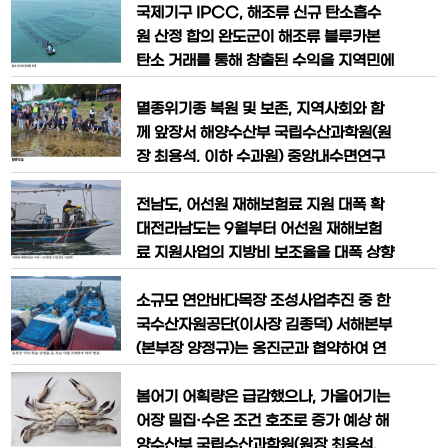
최근 생산량이 급감하는 고부가가치 품종
별자치도 고성군 저도어장 해역에 어미 대
국제기구 IPCC, 해조류 신규 탄소흡수
이다. 전남해양수산과학원 미래수산연구
문어 135마리, 약 2.9톤을 첨가했다. 고
원 산정 합의 완도군이 해조류 블루카본
소는 지속적인
성 대문어는 지역 연승어업의 핵심 어종으
탄소 거래를 통해 창출된 수익을 지역민에
로 어업인 소득과 직결되는 대표 수산물이
게 지급하는 일명 ‘완도형 바다 연금’ 추진
며, 지역 음식문화와 관광자원으로도 활용
에 탄력을 받게 됐다. 지난 10월 27일부
멸종위기종 복원 및 보존, 지역사회와 함
도가 높은 특화 품종이다.
터 30일까지 페루 리마에서 열린 기후변
께 앞장서 해양수산부 국립수산과학원(원
화에 관한 정부 간 협의체(IPCC) 제63
장 최용석, 이하 수과원) 중앙내수면연구
차 총회에서 해조류를 신규 탄소흡수원으
소는 21일(화) 충남 금산군 금강 상류 지
로 산정하는 지침에 합의했다. 아울러 국
역에서 멸종위기종*인 어름치 3천 마리와
전남도, 어선원 재해보험료 지원 대폭 확
제 기후변화 협상의 주
감돌고기 2천 마리를 방류했다고 밝혔다.
대전라남도는 9월부터 어선원 재해보험
* 국내 멸종위기종: 총 282종이 지정되어
료 지원사업의 지방비 보조율을 대폭 상향
있으며, 그 중 어류는 29종(Ⅰ급 11종, Ⅱ
했다고 밝혔다. 이는 10톤 미만 소규모 연
급 18종) 어름치(천연기념물 제259호,
근해 어선의 보험료 부담을 완화해 어선원
소규모 연안바다목장 조성사업추진 중 한
멸종위기 Ⅱ급)와
보호를 강화하고 어업경영 안정을 도모하
국수산자원공단(이사장 김종덕) 서해본부
기 위한 것이다. 어선원 재해보험은 어선
(본부장 양정규)는 옹진군과 협약하여 연
원이 어업활동 중 발생할 수 있는 부상이
근해 수산자원의 지속적인 감소에 대응하
나 질병, 사망 등 예기치 못한 사고를 보상
고, 수산자원 회복 및 어업인의 소득 증대
봄어기 어획량은 급감했으나, 가을어기는
하는 정부 정책보험이다. ‘어선원 및
를 위해 소규모 연안바다목장 조성사업의
어장 밀집·수온 조건 호조로 증가 예상 해
기본계획을 수립하여 2023년부터 202
양수산부 국립수산과학원(원장 최용석,