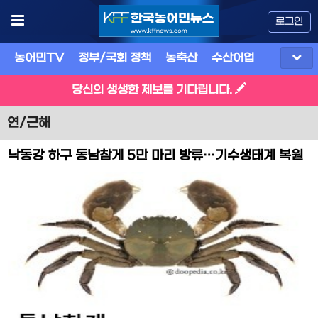
로그인
농어민TV
정부/국회 정책
농축산
수산어업
식품
유
당신의 생생한 제보를 기다립니다.
연/근해
낙동강 하구 동남참게 5만 마리 방류…기수생태계 복원
본격 추진