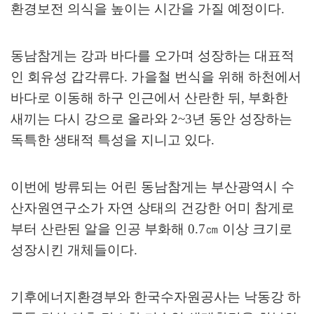
환경보전 의식을 높이는 시간을 가질 예정이다
.
동남참게는 강과 바다를 오가며 성장하는 대표적
인 회유성 갑각류다
.
가을철 번식을 위해 하천에서
바다로 이동해 하구 인근에서 산란한 뒤
,
부화한
새끼는 다시 강으로 올라와
2~3
년 동안 성장하는
독특한 생태적 특성을 지니고 있다
.
이번에 방류되는 어린 동남참게는 부산광역시 수
산자원연구소가 자연 상태의 건강한 어미 참게로
부터 산란된 알을 인공 부화해
0.7
㎝
이상 크기로
성장시킨 개체들이다
.
기후에너지환경부와 한국수자원공사는 낙동강 하