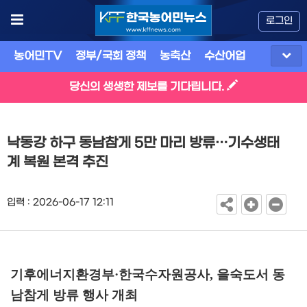
로그인
농어민TV
정부/국회 정책
농축산
수산어업
식품
유
당신의 생생한 제보를 기다립니다.
낙동강 하구 동남참게 5만 마리 방류…기수생태
계 복원 본격 추진
입력 : 2026-06-17 12:11
기후에너지환경부
·
한국수자원공사
,
을숙도서 동
남참게 방류 행사 개최