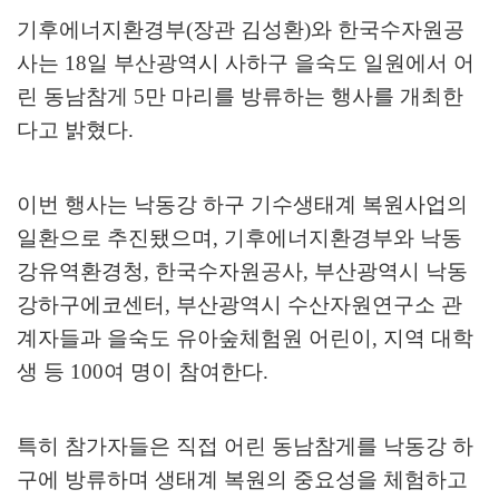
기후에너지환경부
(
장관 김성환
)
와 한국수자원공
사는
18
일 부산광역시 사하구 을숙도 일원에서 어
린 동남참게
5
만 마리를 방류하는 행사를 개최한
다고 밝혔다
.
이번 행사는 낙동강 하구 기수생태계 복원사업의
일환으로 추진됐으며
,
기후에너지환경부와 낙동
강유역환경청
,
한국수자원공사
,
부산광역시 낙동
강하구에코센터
,
부산광역시 수산자원연구소 관
계자들과 을숙도 유아숲체험원 어린이
,
지역 대학
생 등
100
여 명이 참여한다
.
특히 참가자들은 직접 어린 동남참게를 낙동강 하
구에 방류하며 생태계 복원의 중요성을 체험하고