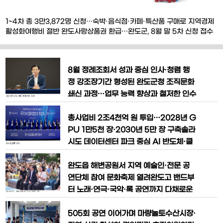
1~4차 총 3만3,872명 신청…숙박·음식점·카페·특산품 구매로 지역경제
활성화여행비 절반 완도사랑상품권 환급…완도군, 8월 말 5차 신청 접수
예정 [한국농어민뉴스] 전남 완도군의 대표 관광 지원정책인 ‘완도 반값
여행’이 관광객들의 높은 관심 속에 4차 신청을 이틀 만에 조기 마감했다.
1차부터 4차까지 총 3만3,872명이 신청했으며, 관광객들의 숙박과 음식
8월 정례조회서 성과 중심 인사·청렴 행
점·카페 이용, 특산품 구매
정 강조장기간 형성된 완도군청 조직문화
쇄신 과정…업무 능력 향상과 철저한 인수
인계가 관건 [한국농어민뉴스] 김신 완도
군수가 공직사회의 신뢰 회복을 위해 개인
총사업비 2조4천억 원 투입…2028년 G
적 친분이나 특정 세력의 목소리에 흔들리
PU 1만5천 장·2030년 5만 장 구축솔라
지 않는 공정한 인사 원칙과 엄정한 신상
시도 데이터센터 파크 중심 AI 반도체·클
필벌을 강조했다. 김 군수 취임 후 단행된
라우드·소프트웨어 기업 집적 기대 [한국
첫 인사를 놓고 일부 공직사회와 지역사회
농어민뉴스] 대한민국 인공지능 산업의
완도읍 해변공원서 지역 예술인·전문 공
에서 불만과 비판이 제기되고 있지
핵심 기반시설인 ‘국가 AI컴퓨팅센터’가
연단체 참여 문화축제 열려완도고 밴드부
전남광주통합특별시 해남군 솔라시도 기
터 노래·연극·국악·록 공연까지 다채로운
업도시에서 첫 삽을 떴다. 총사업비 약 2
무대 선보여“군민 일상 속 문화 향유 확대
조4천억 원이 투입되는 국가 AI컴퓨팅센
하고 ‘웃는 섬, 스마일 완도’ 만들 것” [한국
505회 공연 이어가며 마량놀토수산시장·