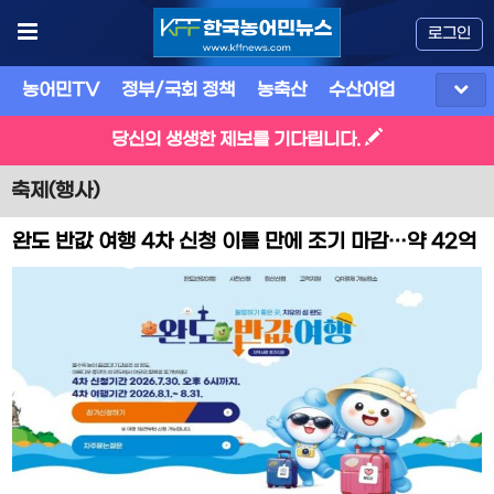
로그인
농어민TV
정부/국회 정책
농축산
수산어업
식품
유
당신의 생생한 제보를 기다립니다.
축제(행사)
완도 반값 여행 4차 신청 이틀 만에 조기 마감…약 42억
원 소비 효과