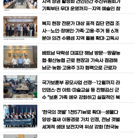
터가 본격적으로 구축되면서
농어민뉴스] 김신 완도군수가 8월 1일 저
지역 상권 활성화 견인민간 추진위원회가
녁 완도읍 해변공원 야외음악당에서 열린
기획부터 무대 운영까지…지역 예술인 참
‘2026 빙그레 웃는 섬, 완도 페스타’에 참
여 기회도 확대 [한국농어민뉴스] 강진군
석해 군민들과 공연을 관람하고, 지역 문
마량미항 토요음악회가 주민이 직접 기획
복지 현장 전문가 대상 표적 집단 면접 조
화예술 활성화와 관광 콘
하고 운영하는 지역 대표 문화관광 콘텐츠
사…노인·장애인·가족·고용·주거 등 6개
로 자리매김하며 관광객 유입과 지역경제
분야 의견 수렴섬 지역 돌봄 확대·고독사
활성화를 이끌고 있다. 강진군 토요음악회
예방·청년·여성 일자리 등 신규 복지과제
추진위원회는 지난 28일 마량면사무소
논의 [한국농어민뉴스] 완도군이 오는 20
베트남 닥락성 대표단 해남 방문…땅끝농
회의실에서 회의를 열고 올해 상반기 운
27년부터 2030년까지 적용될 제6기 지
협·황산농협 근로 현장과 기숙사 점검해
역사회보장계획에 복지 현장의 의견과 군
남군·농협·고용주 3자 협력으로 근로자
민의 다양한 복지 수요를 반영하기 위한
권익 보호와 농가 인력난 해소 [한국농어
본격적인 작업에 들어갔다. 완도군은 지난
민뉴스] 전남 해남군이 외국인 계절근로
국가보훈부 공모사업 선정…12월까지 라
22일 완도문화예술의전당에
자 프로그램을 통해 농어촌 일손 부족 문
인댄스·천 아트·미술교실 등 진행김신 군
제를 해소하고 근로자의 안정적인 정착까
수 “보훈 가족 예우 강화하고 실질적인 복
지 지원하면서 모범적인 운영 사례로 주목
지 지원 확대” 완도군이 국가를 위해 헌신
받고 있다. 해남군과 지역 농협, 고용 농가
한 국가유공자와 보훈 가족의 건강 증진,
‘한국의 갯벌’ 1천571㎢로 확대…생물다
가 유기적인 협력체계를 구축해 외국인 근
활기찬 노후생활을 지원하기 위해 ‘보훈단
양성·철새 이동경로 가치 인정, 전남 갯벌
체 복지 지원사업’을 추진한다. 이번 사업
세계적 생태 보전지역 위상 강화 [한국농
은 국가보훈부 공모사업에 선정돼 마련됐
어민뉴스] 전남 여수·고흥·무안 갯벌이 유