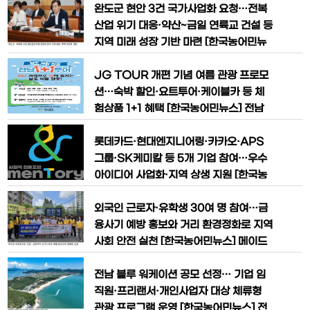
으며, 오는 12월까지 상이군경회를 비롯
네스코 세계자연유산으로 새롭게 포함되
완도군 현안 3건 국가사업화 요청…전복
한 완도군 관내 8개 보훈단체 회
면서 대한민국 갯벌의 세계적 생태 가치가
산업 위기 대응·약산~금일 연륙교 건설 등
다시 한번 인정받았다. 전남광주통합특별
지역 미래 성장 기반 마련 [한국농어민뉴
시는 25일 부산에서 열린 제48차 유네스
스] 김 신 완도군수가 완도 지역경제 회복
코 세계유산위원회에서 ‘한국의 갯벌 2단
과 미래 성장 동력 확보를 위해 국가 전복
JG TOUR 개편 기념 여름 관광 프로모
계(Getbol, Korean
산업 혁신 거점 조성, 전복 가두리 감축 사
션…숙박 할인·요트투어·케이블카 등 체
업, 국도 27호선 완도~고흥 해안 관광도
험상품 1+1 혜택 [한국농어민뉴스] 전남
로 건설 등 핵심 현안 사업에 대한 정부와
광주통합특별시가 여름 휴가철을 맞아 관
국회의 적극적인 지원을 요청했다. 완도군
광객 유치와 체류형 관광 활성화를 위해
롯데카드·현대엔지니어링·카카오·APS
은 25일 완도군청에서
관광 플랫폼을 새롭게 개편하고 대규모 숙
그룹·SK케미칼 등 5개 기업 참여…우수
박 할인과 체험상품 1+1 이벤트를 실시한
아이디어 사업화·지역 상생 지원 [한국농
다. 숙박 예약 시 최대 12만 원 할인과 인
어민뉴스] 지방소멸 위기에 대응하고 지
기 관광 체험상품을 1인 가격으로 2명이
역과 기업이 함께 해법을 찾는 ‘2026 지
외국인 근로자·유학생 30여 명 참여…금
이용할 수 있어 여름 여행객들의
역-기업 상생협력을 통한 지방소멸극복
융사기 예방 홍보와 거리 환경정화로 지역
아이디어 솔버톤’이 참가자 모집에 나섰
사회 안전 실천 [한국농어민뉴스] 메이드
다. 행정안전부와 대한상공회의소, 사회적
인케이허브 산하 외국인 자원봉사단 '도움
협동조합 멘토리가 주최·주관하는 이번
(DOUM)'이 천안역 일대에서 보이스피
전남 블루 워케이션 공모 선정… 기업 임
행사는 지역 현장의 문제를 기업의 ESG
싱 예방 캠페인과 환경정화 활동을 펼치며
직원·프리랜서·개인사업자 대상 체류형
지역사회 안전문화 확산에 나섰다. 메이드
관광 프로그램 운영 [한국농어민뉴스] 전