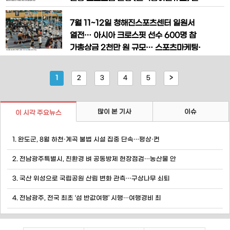
인케이허브는 지난 19일 천안역과 인근
남 완도군이 일과 휴식을 함께 즐기는 새
상권에서 외국인 근로자와 유학생 등 30
로운 근무문화인 '워케이션(Workatio
7월 11~12일 청해진스포츠센터 일원서
여 명이 참여한 가운데 보이스피싱
n)'을 본격 운영한다. 청정한 해양환경과
열전… 아시아 크로스핏 선수 600명 참
해양치유 자원을 활용한 '완도형 워케이
가총상금 2천만 원 규모… 스포츠마케팅·
션'을 통해 체류형 관광을 확대하고 지역
지역경제 활성화 기대 [한국농어민뉴스]
경제 활성화에도 나선다. 완도군은 전라남
전남 완도군이 전국 크로스핏 선수들이 한
1
2
3
4
5
>
도가 추진하는 '전남 블루 워케이션
자리에 모이는 대규모 스포츠 축제를 개최
하며 스포츠 관광도시로서의 위상 강화에
나선다. 아시아 각국의 크로스핏 및 피트
많이 본 기사
이슈
이 시각 주요뉴스
니스 선수들이 참가하는 이번 대회는 지역
경제 활성화와 스포츠마케팅 효과를 동시
1. 완도군, 8월 하천·계곡 불법 시설 집중 단속…평상·컨
에
2. 전남광주특별시, 친환경 벼 공동방제 현장점검…농산물 안
3. 국산 위성으로 국립공원 산림 변화 관측…구상나무 쇠퇴
4. 전남광주, 전국 최초 ‘섬 반값여행’ 시행…여행경비 최