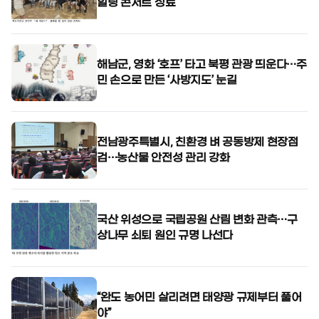
힐링 콘서트 성료
해남군, 영화 ‘호프’ 타고 북평 관광 띄운다…주
민 손으로 만든 ‘사방지도’ 눈길
전남광주특별시, 친환경 벼 공동방제 현장점
검…농산물 안전성 관리 강화
국산 위성으로 국립공원 산림 변화 관측…구
상나무 쇠퇴 원인 규명 나선다
“완도 농어민 살리려면 태양광 규제부터 풀어
야”