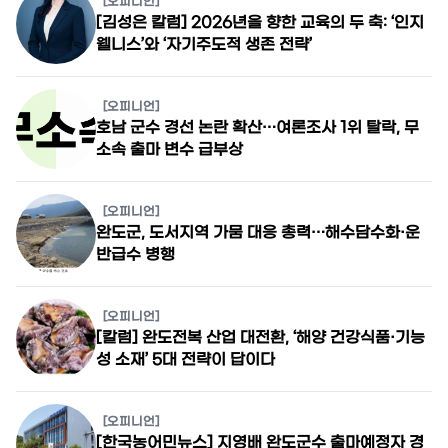
[오피니언]
[김성은 칼럼] 2026년을 향한 교육의 두 축: ‘인지
웰니스’와 ‘자기주도적 생존 전략’
[오피니언]
호남 군수 경선 논란 확산…여론조사 1위 탈락, 무
소속 출마 변수 급부상
[오피니언]
완도군, 도서지역 가뭄 대응 총력…해수담수화·운
반급수 병행
[오피니언]
[칼럼] 완도전복 산업 대전환, ‘해양 건강식품·기능
성 소재’ 5대 전략이 답이다
[오피니언]
[한국농어민뉴스] 지영배 완도군수 출마예정자 경