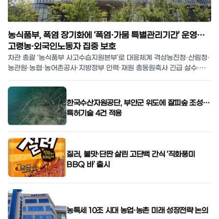
농식품부, 폭염 장기화에 ‘폭염·가뭄 특별관리기간’ 운영…
고령농·외국인노동자 집중 보호
차관 총괄 ‘농식품부 사고수습지원본부’로 대응체계 격상농진청·산림청·
농관원·농협·농어촌공사·지방정부 인력·재원 총동원축사 긴급 살수·농
작물 일소
한국수산자원공단, 부안군 위도에 잘피숲 조성…
특허기술 4건 적용
질러, 불맛·단짠 살린 고단백 간식 ‘직화풍미
BBQ 바’ 출시
농특세 10조 시대 농업·농촌 미래 성장전략 논의