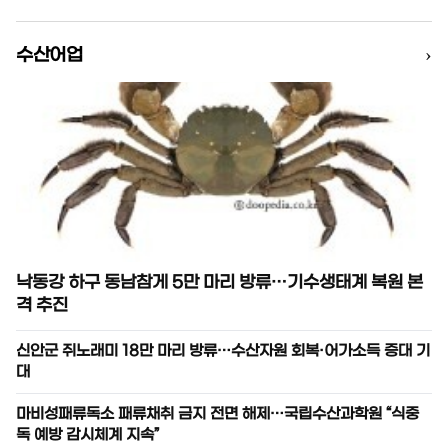
›
수산어업
낙동강 하구 동남참게 5만 마리 방류…기수생태계 복원 본
격 추진
신안군 쥐노래미 18만 마리 방류…수산자원 회복·어가소득 증대 기
대
마비성패류독소 패류채취 금지 전면 해제…국립수산과학원 “식중
독 예방 감시체계 지속”