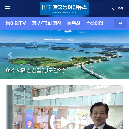
로그인
농어민TV
정부/국회 정책
농축산
수산어업
식품
유
이전
다음
여수 백리섬섬길(낭도권역)