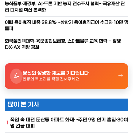
농식품부·재경부, AI·드론 기반 농지 전수조사 협력…국유재산 관
리 디지털 혁신 본격화
아빠 육아휴직 비중 38.8%…상반기 육아휴직급여 수급자 10만 명
돌파
한국폴리텍대학-육군종합보급창, 스마트물류 교육 협력… 장병
DX·AX 역량 강화
당신의 생생한 제보를 기다립니다
📝
→
현장의 목소리를 직접 전해주세요
많이 본 기사
폭염 속 대전 둔산동 아파트 화재…주민 9명 연기 흡입·30여
1
6
명 긴급 대피