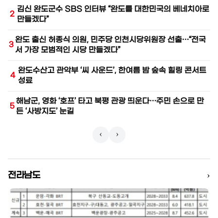
김신 완도군수 SBS 인터뷰 “완도를 대한민국의 베네치아로
2
7
만들겠다”
완도 출신 허종식 의원, 민주당 인천시당위원장 선출…“전국
3
8
서 가장 모범적인 시당 만들겠다”
완도수산고 관악부 ‘씨 사운드’, 한여름 밤 숲속 힐링 콘서트
4
9
성료
해남군, 영화 ‘호프’ 타고 북평 관광 띄운다…주민 손으로 만
5
1
든 ‘사방지도’ 눈길
‹
›
›
전라남도