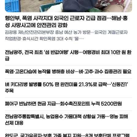
행안부, 폭염 사각지대 외국인 근로자 긴급 점검…해남·홍
성 사망사고에 안전관리 강화
김광용 재난안전관리본부장 충남 예산 농가 방문…외국인 계절근로자
작업환경·휴식시간 확인폭염 3대 수칙 ‘물·…
전남광주, 전국 최초 ‘섬 반값여행’ 시행…여행경비 최대 10만 원 환
급
폭염·고온다습에 농작물 병해충 비상…벼·고추·과수 집중관리 필요
벼 키다리병 발병률 50% 땐 완전미율 21.3%로 급락…‘신동진1’
주목
폐어구 반납하면 현금 지급…회수촉진포인트 누적 5200만원
전남광주통합특별시, 농업용수 가뭄대책 상황실 가동…영농 피해
선제 대응
완도군, 국가유공자·보훈 가족 복지 지원…8개 보훈단체 프로그램