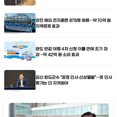
강진 해외 전지훈련 878명 체류…약 10억 원
지역경제 효과
완도 반값 여행 4차 신청 이틀 만에 조기 마
감…약 42억 원 소비 효과
김신 완도군수 “공정 인사·신상필벌”…첫 인사
평가는 더 지켜봐야