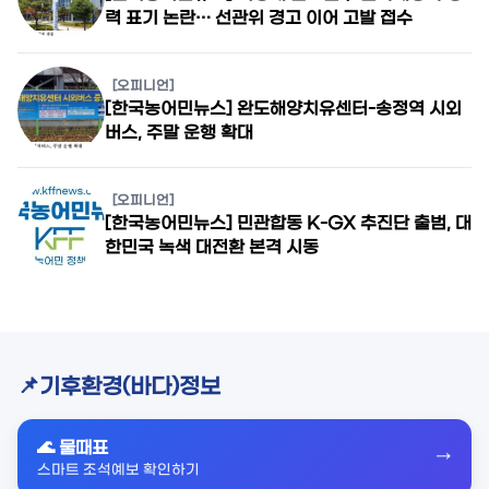
력 표기 논란… 선관위 경고 이어 고발 접수
[오피니언]
[한국농어민뉴스] 완도해양치유센터-송정역 시외
버스, 주말 운행 확대
[오피니언]
[한국농어민뉴스] 민관합동 K-GX 추진단 출범, 대
한민국 녹색 대전환 본격 시동
기후환경(바다)정보
🌊 물때표
→
스마트 조석예보 확인하기