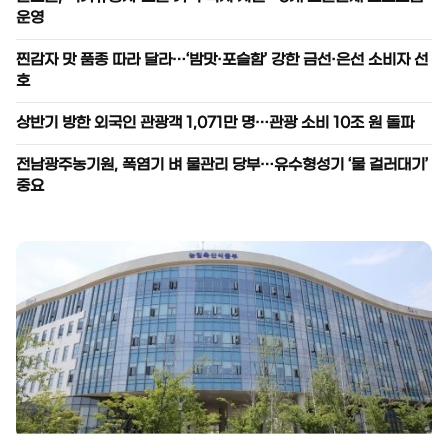
운영
찐감자 맛 품종 따라 달라…‘밤맛·포슬함’ 강한 금선·은선 소비자 선
호
상반기 방한 외국인 관광객 1,071만 명…관광 소비 10조 원 돌파
전남광주농기원, 폭염기 벼 물관리 당부…유수형성기 ‘물 걸러대기’
중요