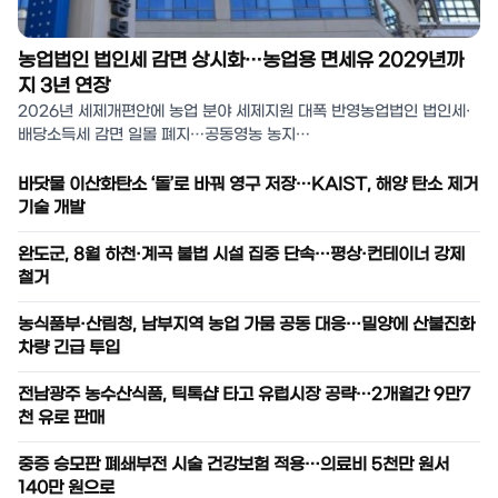
농업법인 법인세 감면 상시화…농업용 면세유 2029년까
지 3년 연장
2026년 세제개편안에 농업 분야 세제지원 대폭 반영농업법인 법인세·
배당소득세 감면 일몰 폐지…공동영농 농지…
바닷물 이산화탄소 ‘돌’로 바꿔 영구 저장…KAIST, 해양 탄소 제거
기술 개발
완도군, 8월 하천·계곡 불법 시설 집중 단속…평상·컨테이너 강제
철거
농식품부·산림청, 남부지역 농업 가뭄 공동 대응…밀양에 산불진화
차량 긴급 투입
전남광주 농수산식품, 틱톡샵 타고 유럽시장 공략…2개월간 9만7
천 유로 판매
중증 승모판 폐쇄부전 시술 건강보험 적용…의료비 5천만 원서
140만 원으로