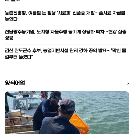
농촌진흥청, 여름철 논 활용 ‘사료피’ 신품종 개발…풀사료 자급률
높인다
전남광주농기원, 노지형 자율주행 농기계 상용화 박차…현장 실증
성공
김신 완도군수 후보, 농업기반시설 관리 강화 공약 발표…“막힌 물
길부터 뚫겠다”
›
양식어업