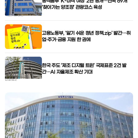
농식품부 ‘K-미식 여정’ 2탄 공개…전국 69개
‘찾아가는 양조장’ 관광코스 육성
고용노동부, ‘알기 쉬운 청년 정책.zip’ 발간…취
업·주거·금융 지원 한 권에
한국 주도 ‘제조 디지털 트윈’ 국제표준 2건 발
간…AI 자율제조 확산 기대