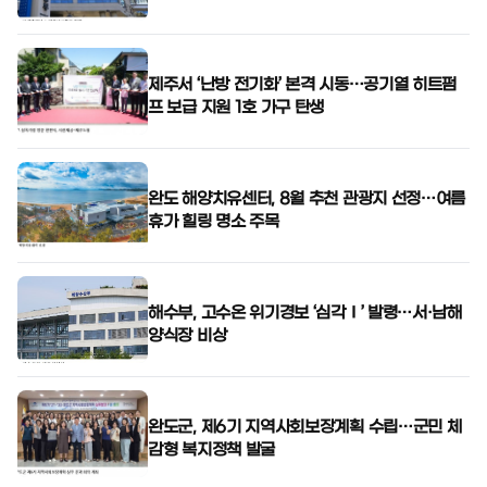
제주서 ‘난방 전기화’ 본격 시동…공기열 히트펌
프 보급 지원 1호 가구 탄생
완도 해양치유센터, 8월 추천 관광지 선정…여름
휴가 힐링 명소 주목
해수부, 고수온 위기경보 ‘심각Ⅰ’ 발령…서·남해
양식장 비상
완도군, 제6기 지역사회보장계획 수립…군민 체
감형 복지정책 발굴