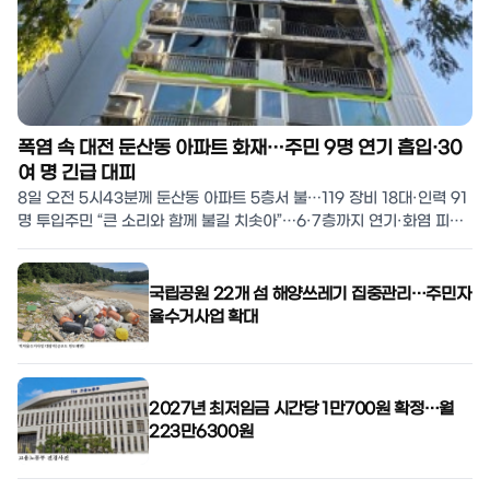
폭염 속 대전 둔산동 아파트 화재…주민 9명 연기 흡입·30
여 명 긴급 대피
8일 오전 5시43분께 둔산동 아파트 5층서 불…119 장비 18대·인력 91
명 투입주민 “큰 소리와 함께 불길 치솟아”…6·7층까지 연기·화염 피해
목격연기 흡입 주민 9명 중 1명 병원 이송…경찰·소방 화재 원인
국립공원 22개 섬 해양쓰레기 집중관리…주민자
율수거사업 확대
2027년 최저임금 시간당 1만700원 확정…월
223만6300원