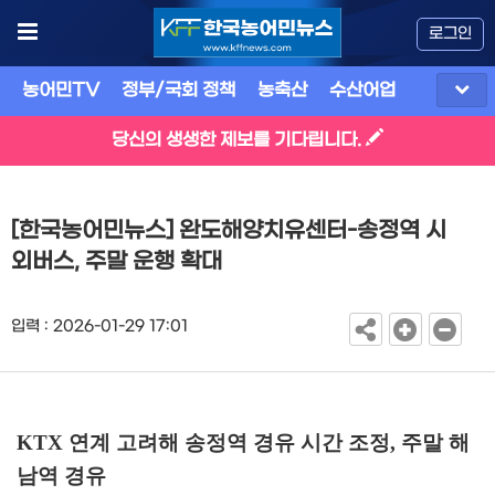
로그인
농어민TV
정부/국회 정책
농축산
수산어업
식품
유
당신의 생생한 제보를 기다립니다.
[한국농어민뉴스] 완도해양치유센터-송정역 시
외버스, 주말 운행 확대
입력 : 2026-01-29 17:01
KTX
연계 고려해 송정역 경유 시간 조정
,
주말 해
남역 경유