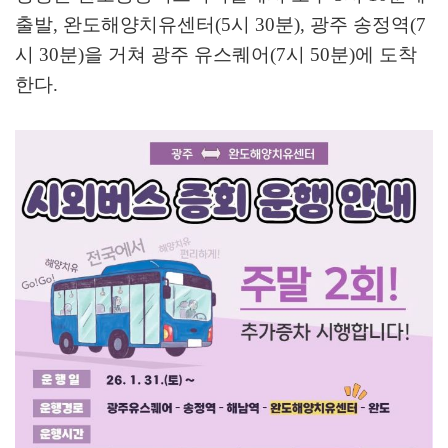
출발
,
완도해양치유센터
(5
시
30
분
),
광주 송정역
(7
시
30
분
)
을 거쳐 광주 유스퀘어
(7
시
50
분
)
에 도착
한다
.