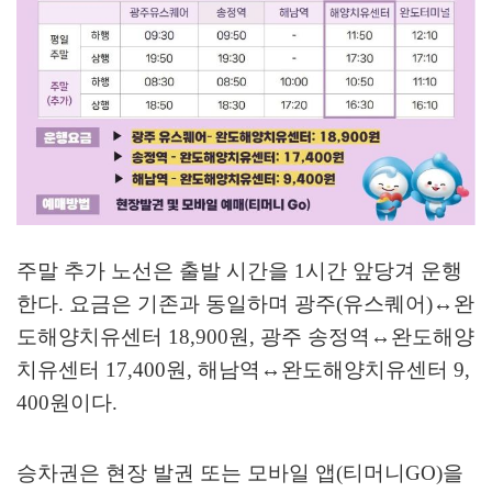
주말 추가 노선은 출발 시간을
1
시간 앞당겨 운행
한다
.
요금은 기존과 동일하며 광주
(
유스퀘어
)
↔
완
도해양치유센터
18,900
원
,
광주 송정역
↔
완도해양
치유센터
17,400
원
,
해남역
↔
완도해양치유센터
9,
400
원이다
.
승차권은 현장 발권 또는 모바일 앱
(
티머니
GO)
을