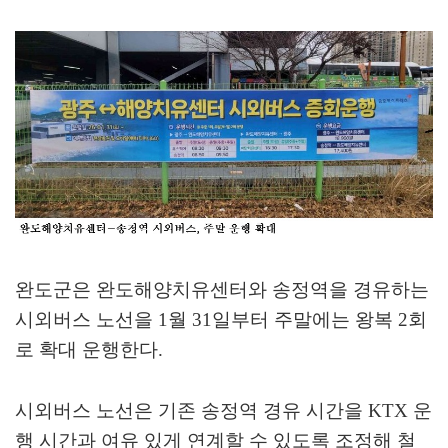
완도군은 완도해양치유센터와 송정역을 경유하는
시외버스 노선을
1
월
31
일부터 주말에는 왕복
2
회
로 확대 운행한다
.
시외버스 노선은 기존 송정역 경유 시간을
KTX
운
행 시간과 여유 있게 연계할 수 있도록 조정해 철