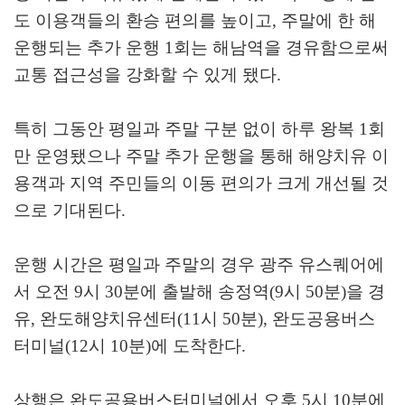
도 이용객들의 환승 편의를 높이고
,
주말에 한 해
운행되는 추가 운행
1
회는 해남역을 경유함으로써
교통 접근성을 강화할 수 있게 됐다
.
특히 그동안 평일과 주말 구분 없이 하루 왕복
1
회
만 운영됐으나 주말 추가 운행을 통해 해양치유 이
용객과 지역 주민들의 이동 편의가 크게 개선될 것
으로 기대된다
.
운행 시간은 평일과 주말의 경우 광주 유스퀘어에
서 오전
9
시
30
분에 출발해 송정역
(9
시
50
분
)
을 경
유
,
완도해양치유센터
(11
시
50
분
),
완도공용버스
터미널
(12
시
10
분
)
에 도착한다
.
상행은 완도공용버스터미널에서 오후
5
시
10
분에