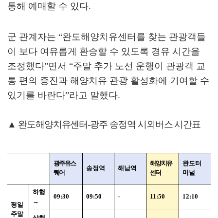
통해 예매할 수 있다
.
군 관계자는
“
완도해양치유센터를 찾는 관광객들
이 보다 여유롭게 환승할 수 있도록 경유 시간을
조정했다
”
면서
“
주말 추가 노선 운행이 관광객 교
통 편의 증진과 해양치유 관광 활성화에 기여할 수
있기를 바란다
”
라고 말했다
.
▲
완도해양치유센터
-
광주 송정역 시외버스 시간표
광주유스
해양치유
완도터
송정역
해남역
퀘어
센터
미널
하행
09:30
09:50
-
11:50
12:10
→
평일
주말
상행