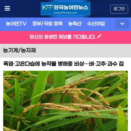
로그인
농어민TV
정부/국회 정책
농축산
수산어업
식품
유
당신의 생생한 제보를 기다립니다.
농기계/농자재
폭염·고온다습에 농작물 병해충 비상…벼·고추·과수 집
중관리 필요