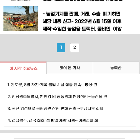
봉사반은 농기계 제조업체(대동공업, 티
인 소형 건설기계 자격 취득 교육을 추진
와이엠(TYM), 엘에스(LS)엠트론, 아세
했다. 이번 교육은 여성농업인의 건설기계
- 농업기계를 판매, 거래, 수출, 폐기하면
아텍,
활용 능력을 높이고 영농 현장에서의 역할
해당 내용 신고- 2022년 6월 15일 이후
을 강화하고자 마련했다. 3톤 미만의 소형
제작·수입한 농업용 트랙터, 콤바인, 이앙
건설기계는 별도의 자격시험을 치러야 하
기 농림축산식품부는 농업인의 알 권리 제
는 타 건설기계와 달리 전문 교육기관의
공과 농업기계 이력 관리체계 구축을 위해
1
2
교육 이수를 통해 자격 취
도입된 농업기계 신고제도를 구체화한
“농업기계화 촉진법 시행규칙”(이하 시행
규칙)이 7월 20일(목) 개정·공포되었다고
많이 본 기사
농축산
이 시각 주요뉴스
밝혔다. 이번 시행규칙 개정으로 제조업
자, 수입업자, 판매위탁업
1. 완도군, 8월 하천·계곡 불법 시설 집중 단속…평상·컨
2. 전남광주특별시, 친환경 벼 공동방제 현장점검…농산물 안
3. 국산 위성으로 국립공원 산림 변화 관측…구상나무 쇠퇴
4. 전남광주, 전국 최초 ‘섬 반값여행’ 시행…여행경비 최