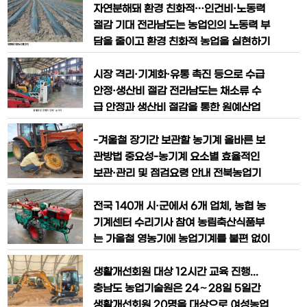
전남도 농업기술원에서 개발한 품종으로,
업 효율성 향상을 도모하기 위한 밭농업
자연분해돼 환경 친화적…인건비·노동력
전남 벼재면적의 62% 전
(배추)기계화 현장 연시회를 개최했다고
절감 기대 전라남도는 농업인의 노동력 부
밝혔다. 연시회에는 전남도, 농촌진흥청,
담을 줄이고 환경 친화적 농업을 실현하기
농협 관계자, 지역 농업인 등 50여 명이
위한 ‘노동절감형 생분해성 멀칭농자재 지
참석한 가운데 농기계의 시연과 기계화 기
원사업’을 추진한다고 밝혔다. 올해 19개
시장 격리·기계화·유통 촉진 등으로 수급
술에 대한 설명이 진행됐다
시군에서 480ha에 총 사업비 약 8억 원
안정·생산비 절감 전라남도는 채소류 수
을 투입한다. 생분해성 멀칭농자재는 기존
급 안정과 생산비 절감을 통한 원예산업
비닐필름과 달리 자연 분해돼 폐기물 처리
경쟁력 강화를 위해 올 한 해 18개 핵심사
과정 없이 토양에서 사라지므로 환경 친화
업에 791억 원(자부담 135억 원)을 투입
-겨울철 장기간 보관할 농기계 올바른 보
적 농자재로 주목받고 있다
한다고 밝혔다. 특히 올해는 농가의 경영
관방법 중요성-농기계 요소별 효율적인
안정을 위해 선제적 시장격리 추진, 밭작
보관·관리 및 점검요령 안내 전북농업기
물 기계화 제고, 생산비 절감 및 원예작물
술원(원장 최준열)은 겨울철 장기간 사용
생산성 향상, 유통 촉진 등을 중점 추진한
하지 않는 농기계를 꼼꼼히 점검하고 관리
전국 140개 시·군에서 6개 업체, 농협 농
다. 우선 6대
하여 보관하라고 당부했다. 농촌진흥청 ‘2
기계센터 수리기사 참여 농림축산식품부
022년 농작업 기계화율 조사’에 따르면
는 가을철 영농기에 농업기계를 불편 없이
논벼 기계화율은 99.3%였으며 밭작물
사용할 수 있도록 ‘2023년 가을철 전국
기계화율은 63.3%로 꾸준히 증가하고
농기계 순회 수리 봉사’를 140개 시･군, 3
생활개선회원 대상 12시간 교육 진행...
있다. 최근에는 드론 등을 활용한
13개 읍‧면‧동에서 8월 21일부터 9월 15
충남도 농업기술원은 24∼28일 5일간
일까지 4주간 실시한다. 농기계 순회 수리
생활개선회원 20명을 대상으로 여성농업