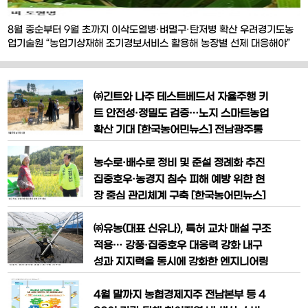
8월 중순부터 9월 초까지 이삭도열병·벼멸구·탄저병 확산 우려경기도농
업기술원 “농업기상재해 조기경보서비스 활용해 농장별 선제 대응해야”
[한국농어민뉴스] 지속되는 폭염과 고온다습한 날씨로 벼와 고추, 사과·복
숭아 등 주요 농작물의 병해충 발생 위험이 커지고 있다. 8월 중순부터 9
월 초까지 고온과 잦은 강우가 이어질 가능성이 있는 만큼 작목별 예찰과
㈜긴트와 나주 테스트베드서 자율주행 키
적기 방제, 생육 관리가 요구된다. 경
트 안전성·정밀도 검증…노지 스마트농업
확산 기대 [한국농어민뉴스] 전남광주통
합특별시농업기술원이 인공지능(AI) 기반
자율주행 농기계의 상용화를 위한 현장 실
농수로·배수로 정비 및 준설 정례화 추진
증을 성공적으로 마치며 노지 스마트농업
집중호우·농경지 침수 피해 예방 위한 현
구현에 속도를 내고 있다. 기존 농기계에
장 중심 관리체계 구축 [한국농어민뉴스]
자율주행 기능을 적용하는 기술의 실효성
김신 완도군수 후보가 집중호우와 기후변
을 확인하면서 농업 생산성 향상과 노동력
화에 따른 농경지 침수 피해를 예방하고
㈜유농(대표 신유나), 특허 교차 매설 구조
부족 해소에 대한 기대가 커지고 있다.
안정적인 영농환경 조성을 위한 ‘농업기반
적용… 강풍·집중호우 대응력 강화 내구
시설 관리 강화 프로젝트’를 핵심 공약으
성과 지지력을 동시에 강화한 엔지니어링
로 발표했다. 김 후보는 “농민들이 가장 절
플라스틱 Y형 농작물 지주대가 농가 현장
실하게 원하는 것은 거창한 신규 시설이
에서 주목받고 있다. 농업 자재 전문기업
4월 말까지 농협경제지주 전남본부 등 4