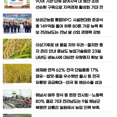
아니라 제때 관리되는 농수로와
㈜유농(대표 신유나)이 선보인 이번 제품
90여 기관·단체 참여지역 내 생산·소비
은 가지·오이·토마토·고추 등 다양한 결실
선순환 구축으로 지역경제 활성화 기대 전
성 작물에 적용 가능하며, 구조적 안정성
라남도가 지역 친환경농자재 생산업체의
과 경제성을 동시에 확보한 것이 특징이
매출 증대를 통한 지역경제 활성화를 위해
보성군농협 통합RPC 시설현대화 준공식
다. 이번 Y형 지주대는 특허
‘친환경농자재 지역제품 우선 구매 캠페
총 149억원 들여 하루 80톤 가공 능력 확
인’에 나섰다. 캠페인은 전남에 주소를 둔
보 전라남도는 전남 쌀 산업 경쟁력 강화
업체가 직접 생산한 친환경농자재 구매를
기반 마련을 위한 보성군농협 통합RPC
확대해 지역 내 생산·소비 선순환 구조를
시설현대화가 완공돼 5일 준공식을 개최
이상기후로 벼 품질 저하 우려…철저한 종
구축하고, 일자리 창출, 지역
했다고 밝혔다. 준공식에는 김영록 전남도
자 관리 안내 충남도 농업기술원은 23일
지사, 변상문 농림축산식품부 식량정책관,
내년도 벼농사에 대비한 우량종자 확보 및
김철우 보성군수, 이동현·김재철 전남도
철저한 종자 관리법을 안내했다. 도 농기
의원, 박서홍 농협경제지주 대표, 문병완
원에 따르면 올해는 벼 출수기 이후 고온
벼재배 면적 62%·전국 단일품종 17%
보성농협 조합장을 비롯한 전남
과 잦은 강우가 이어지면서 ‘깨씨무늬
점유…밥맛·품질 우수햇반 출시 등 전국
병’이 확산되고, 이로 인해 등숙률 저하 및
유통망 공급확대…미국 등 해외수출 성과
쌀알 품질 저하가 우려되고 있다. 이와 함
도 대한민국 쌀산업을 선도하고 있는 전라
께 수확기 동안 잦은 비로 ‘수발아(穗發
남도 주력 품종인 ‘새청무’ 쌀이 본격 수확
해남서 배추 정식 등 현장 연시회…노동력
芽)’ 현상이 광범위하게
기에 들어섰다. ‘새청무’는 밥맛이 뛰어나
80% 절감 기대 전라남도는 9일 해남군
고 품질이 우수해 전남도가 집중 보급하고
북평면 와룡리 일원에서 농업 인력 부족,
있는 전략품종이다. 새청무 쌀은 2017년
인건비 상승 문제 대응과 생산비 절감, 작