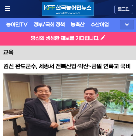
로그인
농어민TV
정부/국회 정책
농축산
수산어업
식품
유
당신의 생생한 제보를 기다립니다.
교육
김신 완도군수, 세종서 전복산업·약산~금일 연륙교 국비
지원 건의