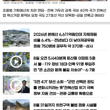
조용범 기획예산처 차관 면담…전복 가두리 감축 국비 40억·국가 전복산
업 혁신거점 용역비 요청 국도 27호선 약산 당목항~금일 연륙교 예비타
당성 통과도 건의 [한국농어민뉴스] 김신 완도군수가 10일 세종시를 방문
해 조용범 기획예산처 차관과 농림축산식품부 관계자를 만나 완도군 핵심
현안사업에 대한 정부 지원을 요청했다. 이날 김 군수는 완도 전복산업의
2026년 본예산 6,611억원인데 자체재원
공급 과잉과 가격 하락 문제를 해소하기
비율 6.4%…전년보다 더 낮아져공무원
정원 750명에 공무직 약 370명…상시
행정인력 약 1,120명 수준인구 4만4천명
대로 감소하는데 고정적 인건비 부담은 지
8일 오전 5시43분께 둔산동 아파트 5층
속…조직·정원 재설계 필요 일률적 감원
서 불…119 장비 18대·인력 91명 투입주
아닌 신규충원 억제·자연감소·중복부서
민 “큰 소리와 함께 불길 치솟아”…6·7층
통합 등 단계적 인력 감축 검토해야 [한국
까지 연기·화염 피해 목격연기 흡입 주민
농어민뉴스] 완도군의 재정 여건이 갈수
9명 중 1명 병원 이송…경찰·소방 화재 원
​‘3전 4기’ 당선 소회…“군민 선택은 완도
록 어려워지는 가운데 공무원과 공
인 조사 [한국농어민뉴스] 연일 폭염이 이
를 변화시키라는 뜻”전복산업 위기 극복
어지고 있는 가운데 8일 새벽 대전 서구
정부 지원 건의…관광·교통망 확충으로
둔산동의 한 아파트에서 화재가 발생해 주
지역경제 활력군민 참여 ‘군정혁신위원회’
8월 31일까지 하천구역 불법 점용 시설물
민 9명이 연기를 흡입하고 30여 명이 긴
구성 추진…“청년 돌아오는 완도 만들겠