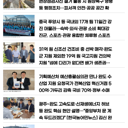
현장점검자진 철거 불응 시 원상복구 명령
급 대피하는 사고가
다” [한국농어민뉴스] 김신 완도군수가 7
등 행정조치…피서객 안전·공공 공간 확
일 SBS 인터뷰를 통해 ‘3전 4기’ 끝에 완
보 [한국농어민뉴스] 전남 완도군이 여름
도군수에 당선된 소회와 함께 전복산업 회
휴가철을 맞아 하천과 계곡을 불법으로 점
중국 푸양시 등 국내외 17개 팀 11일간 강
생, 관광산업 육성, 교통망 확충, 주민 참
유한 평상과 데크, 컨테이너, 울타리 등을
진 머물러…숙박·외식·관광 소비 확대강
여형 군정 혁신 등 향후
집중 단속한다. 적발된 불법 시설물은 자
진군, 스포츠·관광 융합한 체류형 스포츠
진 철거를 우선 유도하고, 이행하지 않을
마케팅으로 생활인구 늘린다 [한국농어민
경우 원상복구 명령 등 관련 법령에 따른
뉴스] 전남 강진군이 중국 선수단을 포함
31억 원 신조선 건조비 중 선박 매각·완도
행정조치를 실시할 방침이다.
한 대규모 해외 전지훈련을 유치해 약 10
군 지원 제외한 19억 원 국고지원 건의박
억 원의 지역경제 파급효과를 거둘 것으로
지원 “섬에 다리가 없다면 배가 생존권…
전망된다. 선수단과 학부모 등 총 878명
해수부·예산당국과 지원 방안 찾겠다”해
이 11일간 강진에 머물면서 숙박과 외식,
수부 현대화펀드 적용 시 선가 60%인 18
기획예산처 예산총괄심의관 만나 완도 수
관광, 전통시장 이용 등
억6000만 원 지원 가능…장기상환 부담
산업 지원 요청국가 전복산업 혁신거점 5
해소가 관건 [한국농어민뉴스] 김미남 완
00억·가두리 감축 국비 70억·정부 수매
도농협 조합장이 완도군 생일도와 약산도
비축 650억 건의 [한국농어민뉴스] 김신
를 연결하는 농협 철부선의 대체 선박 건
완도군수가 위기에 놓인 완도 전복산업의
광주~완도 고속도로·신재생에너지 허브
조를 위해 박지원 국회의원에게 19
회생과 수산업 경쟁력 강화를 위해 중앙정
등 완도 핵심 현안 설명…“중앙부처 문 계
부를 상대로 국비 확보에 나섰다. 김 군수
속 두드리겠다” [한국농어민뉴스] 김신 완
는 기획예산처 예산총괄심의관을 만나 총
도군수가 30일 기획예산처를 방문해 약