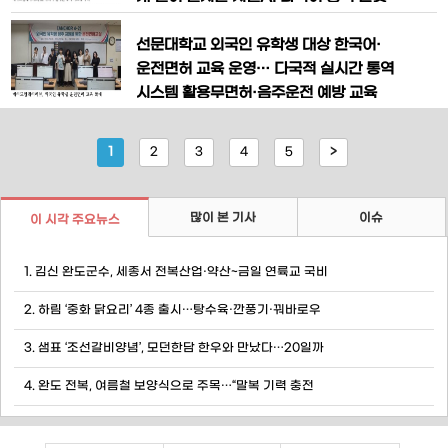
력 양성을 위해 손을 맞잡았다.군 복무 중
폼으로 외국인·다문화 교육 접근성 강
실무 중심 기술교육을 통해 장병들의 직무
화… 국제교육·산업안전교육·국제행사 활
선문대학교 외국인 유학생 대상 한국어·
역량을 높이고, 전역 이후 취업과 창
용 확대 [한국농어민뉴스] 메이드인케이
운전면허 교육 운영… 다국적 실시간 통역
허브(MadeinKHub)가 인공지능(AI)
시스템 활용무면허·음주운전 예방 교육
기반 다국어 실시간 통역 시스템을 교육
강화… CBT 모의시험·문제은행으로 운
현장에 도입하며 글로벌 교육환경 혁신에
전면허 합격률 향상 지원 [한국농어민뉴
1
2
3
4
5
>
나섰다.66개 언어를 동시에 지원하는 AI
스 박채윤 기자] 메이드인케이허브가 외
국인 유학생을 대상으로 한국어 교육과 운
전면허 교육을 실시하며 안전한 교통문화
많이 본 기사
이슈
이 시각 주요뉴스
정착과 교통사고 예방에 나섰다. 특히 27
개국 언어를 지원하는 실시간 통역 기반
1. 김신 완도군수, 세종서 전복산업·약산~금일 연륙교 국비
교육 시
2. 하림 ‘중화 닭요리’ 4종 출시…탕수육·깐풍기·꿔바로우
3. 샘표 ‘조선갈비양념’, 모던한담 한우와 만났다…20일까
4. 완도 전복, 여름철 보양식으로 주목…“말복 기력 충전