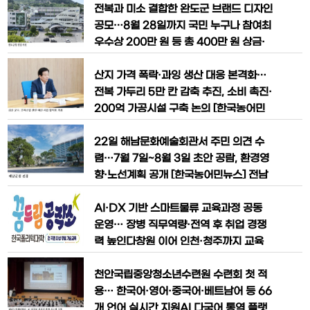
사업비 500억 원 규모의 ‘국가 전복산업
산~금일 연륙교와 광주~완도 고속도로 건
전복과 미소 결합한 완도군 브랜드 디자인
혁신거점 조성사업’을 비롯해
설, 국가 전복산업 혁신거점 조성, 해상풍
공모…8월 28일까지 국민 누구나 참여최
력·태양광 등 신재생에너지 산업 육성을
우수상 200만 원 등 총 400만 원 상금·
위한 정부 지원을 건의했다. 김 군수는 이
완도군수 표창 수여 [한국농어민뉴스] 완
날 완도군의 주요 현안과 중장기 발전사업
도군이 민선 9기 군정 방향과 지역 정체성
산지 가격 폭락·과잉 생산 대응 본격화…
의 필요성을 설명하고, 관련 사업
을 담은 새로운 브랜드 개발을 위해 ‘민선
전복 가두리 5만 칸 감축 추진, 소비 촉진·
9기 브랜드 디자인 공모전’을 개최한다.
200억 가공시설 구축 논의 [한국농어민
이번 공모전은 완도군의 대표 수산물인 전
뉴스] 전국 최대 전복 생산지인 전남 완도
복과 밝은 미소를 결합한 ‘스마일 완도’를
군이 전복 가격 폭락과 과잉 생산으로 위
22일 해남문화예술회관서 주민 의견 수
주제로 진행되며,
기를 맞은 전복산업 정상화를 위해 해양수
렴…7월 7일~8월 3일 초안 공람, 환경영
산부, 전남광주통합특별시, 한국전복산업
향·노선계획 공개 [한국농어민뉴스] 전남
연합회와 함께 종합 대책 마련에 나섰다.
해남군이 국토교통부와 함께 추진하는 완
전복 가두리 감축 확대와 소비 촉진, 대규
도~강진 고속도로 건설사업의 전략환경
AI·DX 기반 스마트물류 교육과정 공동
모 산지 가공시설 구축 등 생산·
영향평가 주민설명회를 열고 지역 주민 의
운영… 장병 직무역량·전역 후 취업 경쟁
견 수렴에 나선다. 이번 설명회와 공람은
력 높인다창원 이어 인천·청주까지 교육
고속도로 노선 계획과 환경보전 방안을 공
확대… 군수 혁신·미래형 물류인재 양성
유하는 절차로, 향후 사업 추진의 중요한
본격 추진 [한국농어민뉴스] 한국폴리텍
천안국립중앙청소년수련원 수련회 첫 적
기초자료로 활용될 전망이다. 국토교
대학과 육군종합보급창이 인공지능(AI)과
용… 한국어·영어·중국어·베트남어 등 66
디지털전환(DX) 기반 스마트물류 전문인
개 언어 실시간 지원AI 다국어 통역 플랫