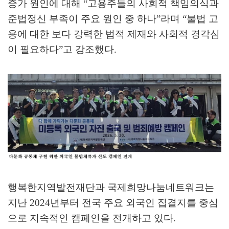
증가 원인에 대해
“
고용주들의 사회적 책임의식과
준법정신 부족이 주요 원인 중 하나
”
라며
“
불법 고
용에 대한 보다 강력한 법적 제재와 사회적 경각심
이 필요하다
”
고 강조했다
.
행복한지역발전재단과 국제희망나눔네트워크는
지난
2024
년부터 전국 주요 외국인 집결지를 중심
으로 지속적인 캠페인을 전개하고 있다
.