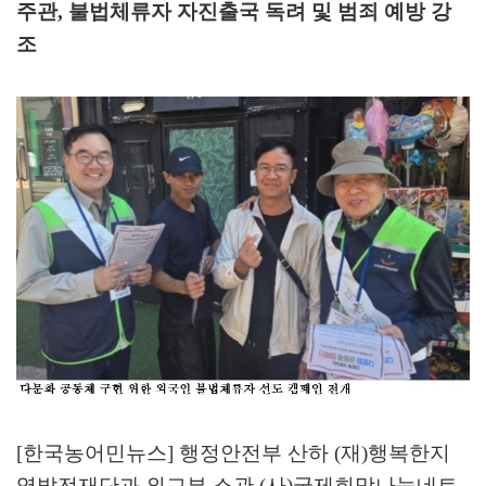
주관
,
불법체류자 자진출국 독려 및 범죄 예방 강
조
[한국농어민뉴스] 행정안전부 산하
(
재
)
행복한지
역발전재단과 외교부 소관
(
사
)
국제희망나눔네트