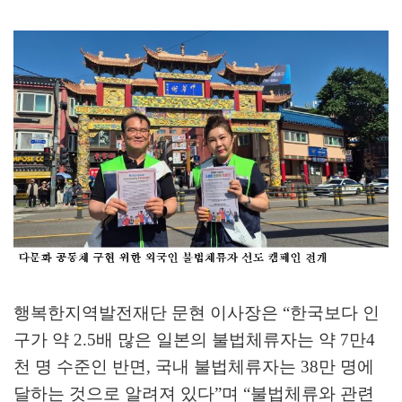
행복한지역발전재단 문현 이사장은
“
한국보다 인
구가 약
2.5
배 많은 일본의 불법체류자는 약
7
만
4
천 명 수준인 반면
,
국내 불법체류자는
38
만 명에
달하는 것으로 알려져 있다
”
며
“
불법체류와 관련