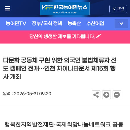
로그인
농어민TV
정부/국회 정책
농축산
수산어업
식품
유
당신의 생생한 제보를 기다립니다.
다문화 공동체 구현 위한 외국인 불법체류자 선
도 캠페인 전개…인천 차이나타운서 제15회 행
사 개최
입력 : 2026-05-31 09:20
행복한지역발전재단
·
국제희망나눔네트워크 공동