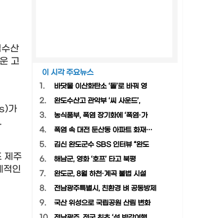
립수산
운 고
이 시각 주요뉴스
1.
바닷물 이산화탄소 ‘돌’로 바꿔 영
2.
완도수산고 관악부 ‘씨 사운드’,
s)
가
3.
농식품부, 폭염 장기화에 ‘폭염·가
.
4.
폭염 속 대전 둔산동 아파트 화재…
5.
김신 완도군수 SBS 인터뷰 “완도
 제주
6.
해남군, 영화 ‘호프’ 타고 북평
례적인
7.
완도군, 8월 하천·계곡 불법 시설
8.
전남광주특별시, 친환경 벼 공동방제
9.
국산 위성으로 국립공원 산림 변화
10.
전남광주, 전국 최초 ‘섬 반값여행