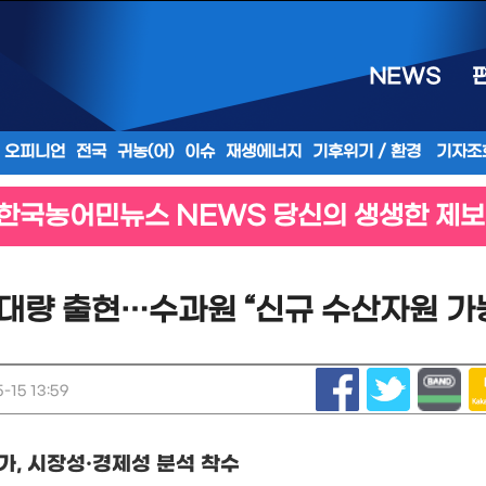
NEWS
오피니언
전국
귀농(어)
이슈
재생에너지
기후위기 / 환경
기자조
한국농어민뉴스 NEWS 당신의 생생한 제보
대량 출현…수과원 “신규 수산자원 가
-15 13:59
증가
,
시장성
·
경제성 분석 착수