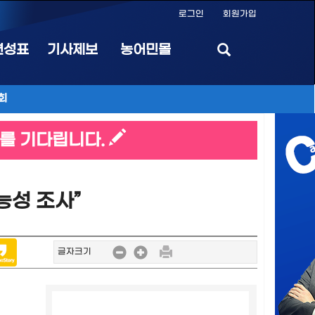
로그인
회원가입
편성표
기사제보
농어민몰
회
를 기다립니다.
능성 조사”
글자크기