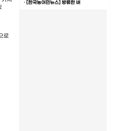
·
[한국농어민뉴스] 방류한 버
겠
으로