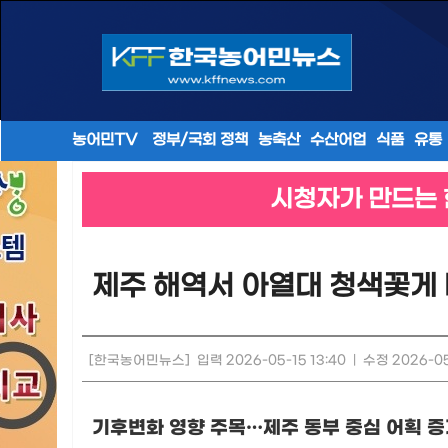
농어민TV
정부/국회 정책
농축산
수산어업
식품
유통
시청자가 만드는 
제주 해역서 아열대 청색꽃게 
[한국농어민뉴스]
입력 2026-05-15 13:40
|
수정 2026-05
기후변화 영향 주목
…
제주 동부 중심 어획 