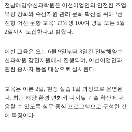
전남해양수산과학원은 어선어업인의 안전한 조업
역량 강화와 수산자원 관리 문화 확산을 위해
‘
선
진형 어선 운항 교육
’
교육생
100
여 명을 오는
6
월
2
일까지 모집한다고 밝혔다
.
이번 교육은 오는
6
월
9
일부터
3
일간 전남해양수
산과학원 강진지원에서 진행되며
,
어선어업인과
관련 종사자 등을 대상으로 실시된다
.
교육은 이론
2
일
,
현장 실습
1
일 과정으로 운영된
다
.
최근 해양 환경 변화와 디지털 기술 확산에 대
응할 수 있도록 실무 중심 프로그램으로 구성한 것
이 특징이다
.