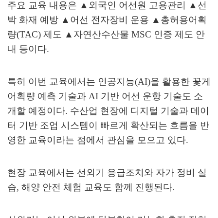
주요 교육 내용은
▲
외국인 어선원 고용관리
▲
선
박 화재 예방
▲
어선 전자장비 운용
▲
총허용어획
량
(TAC)
제도
▲
자연산수산물
MSC
인증 제도 안
내 등이다
.
특히 이번 교육에서는 인공지능
(AI)
을 활용한 꽃게
어획량 예측 기술과
AI
기반 어선 운항 기술도 소
개할 예정이다
.
수산업 현장에 디지털 기술과 데이
터 기반 조업 시스템이 빠르게 확산되는 흐름을 반
영한 교육이라는 점에서 관심을 모으고 있다
.
현장 교육에서는 선외기 응급조치와 자가 정비 실
습
,
해양 안전 체험 교육도 함께 진행된다
.