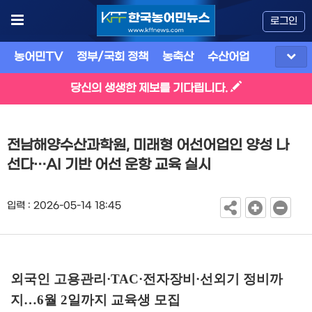
로그인
농어민TV
정부/국회 정책
농축산
수산어업
식품
유
당신의 생생한 제보를 기다립니다.
전남해양수산과학원, 미래형 어선어업인 양성 나
선다…AI 기반 어선 운항 교육 실시
입력 : 2026-05-14 18:45
외국인 고용관리
·TAC·
전자장비
·
선외기 정비까
지
…
6
월
2
일까지 교육생 모집