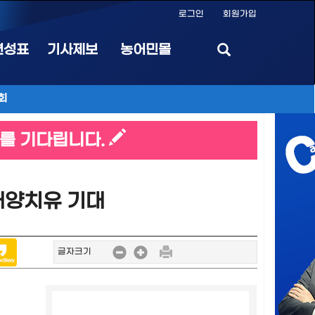
로그인
회원가입
편성표
기사제보
농어민몰
회
를 기다립니다.
해양치유 기대
글자크기