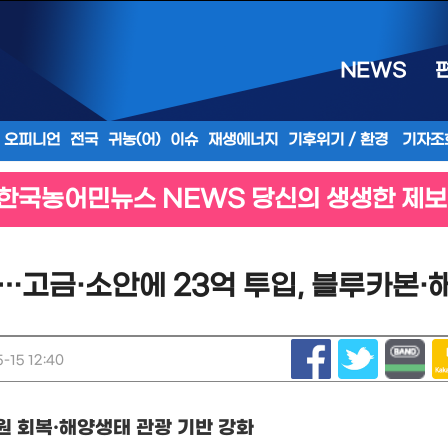
NEWS
오피니언
전국
귀농(어)
이슈
재생에너지
기후위기 / 환경
기자조
한국농어민뉴스 NEWS 당신의 생생한 제보
…고금·소안에 23억 투입, 블루카본·
-15 12:40
원 회복
·
해양생태 관광 기반 강화