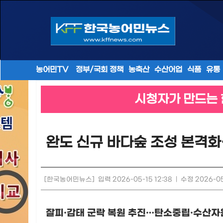
농어민TV
정부/국회 정책
농축산
수산어업
식품
유통
시청자가 만드는 
완도 신규 바다숲 조성 본격화
[한국농어민뉴스]
입력 2026-05-15 12:38
|
수정 2026-05
잘피
·
감태 군락 복원 추진
…
탄소중립
·
수산자