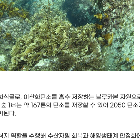
현화식물로
,
이산화탄소를 흡수
·
저장하는 블루카본 자원으로
피숲
1
㎢
는 약
167
톤의 탄소를 저장할 수 있어
2050
탄소
평가된다
.
식지 역할을 수행해 수산자원 회복과 해양생태계 안정화