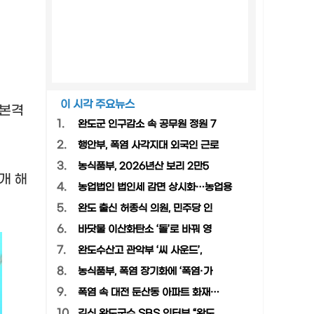
이 시각 주요뉴스
 본격
1.
완도군 인구감소 속 공무원 정원 7
2.
행안부, 폭염 사각지대 외국인 근로
3.
농식품부, 2026년산 보리 2만5
개 해
4.
농업법인 법인세 감면 상시화…농업용
5.
완도 출신 허종식 의원, 민주당 인
6.
바닷물 이산화탄소 ‘돌’로 바꿔 영
7.
완도수산고 관악부 ‘씨 사운드’,
8.
농식품부, 폭염 장기화에 ‘폭염·가
9.
폭염 속 대전 둔산동 아파트 화재…
10.
김신 완도군수 SBS 인터뷰 “완도