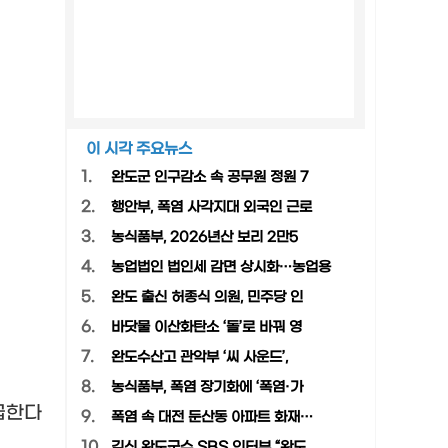
이 시각 주요뉴스
1.
완도군 인구감소 속 공무원 정원 7
2.
행안부, 폭염 사각지대 외국인 근로
3.
농식품부, 2026년산 보리 2만5
4.
농업법인 법인세 감면 상시화…농업용
5.
완도 출신 허종식 의원, 민주당 인
6.
바닷물 이산화탄소 ‘돌’로 바꿔 영
7.
완도수산고 관악부 ‘씨 사운드’,
8.
농식품부, 폭염 장기화에 ‘폭염·가
급한다
9.
폭염 속 대전 둔산동 아파트 화재…
10.
김신 완도군수 SBS 인터뷰 “완도