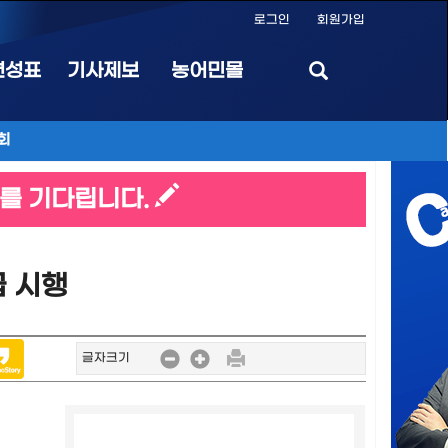
로그인
회원가입
편성표
기사제보
농어민몰
회
를 기다립니다.
 시행
글자크기