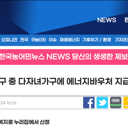
NEWS
오피니언
전국
귀농(어)
이슈
재생에너지
기후위기 / 환경
기자조
한국농어민뉴스 NEWS 당신의 생생한 제보
구 중 다자녀가구에 에너지바우처 지급
24 16:26
복지로 누리집에서 신청