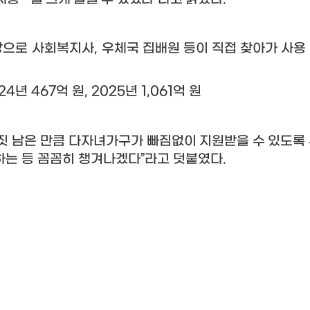
상으로 사회복지사
,
우체국 집배원 등이 직접 찾아가 사용
024
년
467
억 원
, 2025
년
1,061
억 원
짓 남은 만큼 다자녀가구가
빠짐없이 지원받을 수 있도록
하는 등 꼼꼼히 챙겨나겠다
”
라고 덧붙였다
.