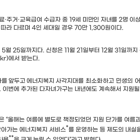
료
·
주거
·
교육급여 수급자 중
19
세 미만인 자녀를
2
명 이상
 따라 다르며
4
인 세대일 경우
70
만
1,300
원이다
.
년
5
월
25
일까지다
.
신청은
11
월
21
일부터
12
월
31
일까지
kr)
에서 받는다
.
파를 앞두고 에너지복지 사각
지대를 최소화하고 민생의 
.
이번에 추가된 다자녀가구는 내년에도 계속해서 지원될
관은
“
올해는 여름에 별도로 책정되었던 지원 단가를 여름과
*
찾아가는 에너지복지 서비스
를 운영하는 등 제도의 내실
**
사용
을 크게 늘릴 수 있었다
”
라고
밝혔다
.