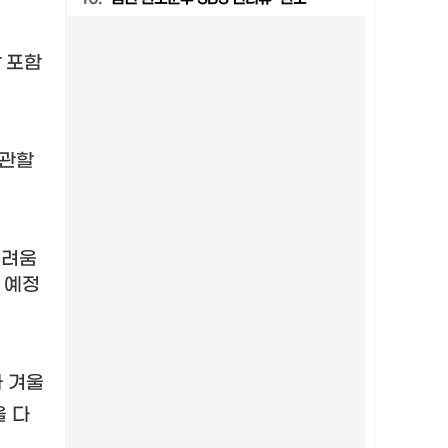
 포함
 관할
어려움
 예정
 겨울
을 다