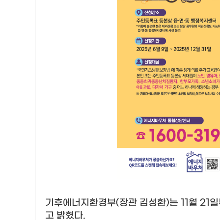
기후에너지환경부
(
장관 김성환
)
는
11
월
21
일
고 밝혔다
.