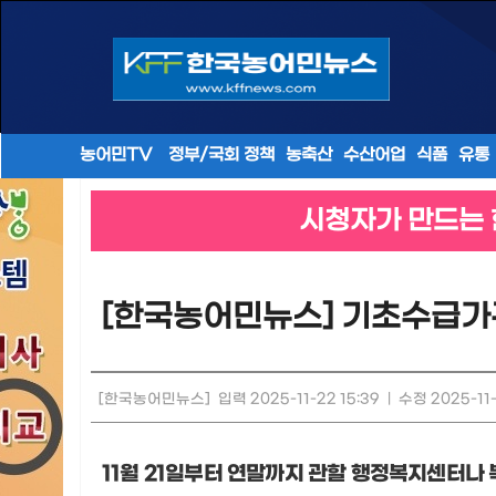
농어민TV
정부/국회 정책
농축산
수산어업
식품
유통
시청자가 만드는 
[한국농어민뉴스] 기초수급가
[한국농어민뉴스]
입력 2025-11-22 15:39
|
수정 2025-11-
11
월
21
일부터 연말까지 관할 행정복지센터나 