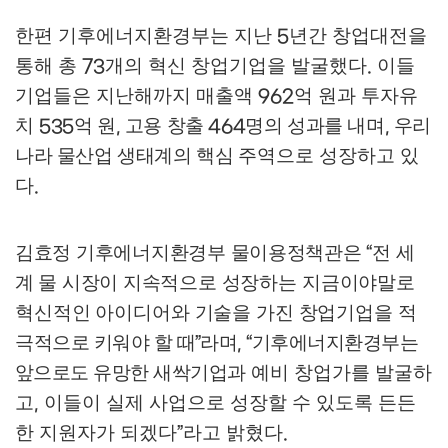
한편 기후에너지환경부는 지난
년간 창업대전을
5
통해 총
개의 혁신 창업기업을 발굴했다
이들
73
.
기업들은 지난해까지 매출액
억 원과 투자유
962
치
억 원
고용 창출
명의 성과를 내며
우리
535
,
464
,
나라 물산업 생태계의 핵심
주역으로 성장하고 있
다
.
김효정 기후에너지환경부 물이용정책관은
전 세
“
계 물 시장이 지속적으로
성장하는 지금이야말로
혁신적인 아이디어와 기술을 가진 창업기업을 적
극
적으로 키워야 할 때
라며
기후에너지환경부는
”
, “
앞으로도 유망한 새싹기업과
예비 창업가를 발굴하
고
이들이 실제 사업으로 성장할 수 있도록 든든
,
한 지원자가 되겠다
라고 밝혔다
”
.