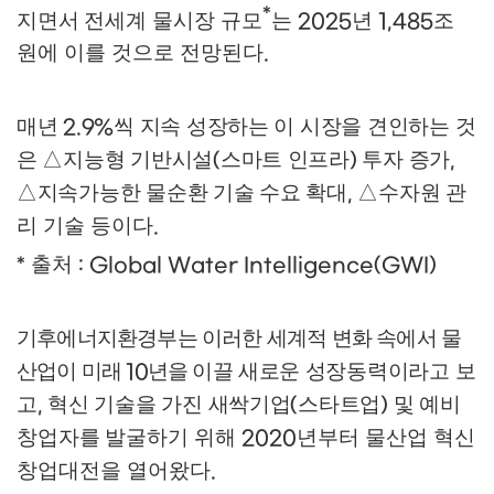
*
지면서 전세계 물시장
규모
는
년
조
2025
1,485
원에 이를 것으로 전망된다
.
매년
씩 지속 성장하는 이 시장을 견인하는 것
2.9%
은
△
지능형 기반시설
스마트 인프라
투자 증가
(
)
,
△
지속가능한 물순환 기술 수요 확대
△
수자원
관
,
리 기술 등이다
.
출처
*
: Global Water Intelligence(GWI)
기후에너지환경부는 이러한 세계적 변화 속에서 물
산업이 미래
년을 이끌
새로운 성장동력이라고 보
10
고
혁신 기술을 가진 새싹기업
스타트업
및 예비
,
(
)
창업자를
발굴하기 위해
년부터 물산업 혁신
2020
창업대전을 열어왔다
.