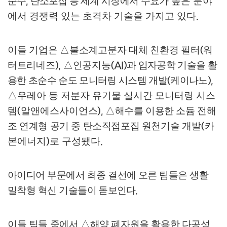
순수
탄소포집 등 세계
시장에서 수요가
높은 분야
,
에서 경쟁력 있는 초격차 기술을 가지고 있다
.
이들 기업은
△
불소계고분자 대체 친환경 필터
워
(
터트리네즈
△
인공지능
과 입자공학 기술을 활
),
(AI)
용한 초순수 순도 모니터링 시스템 개발
케이나노
(
)
,
△
우레아 등 저분자 유기물 실시간 모니터링 시스
템
알앤에스사이
언스
△
해수를 이용한 소듐 전해
(
),
조 연계형 공기 중 탄소직접포집 원천기술
개발
카
(
본에너지
로 구성됐다
)
.
아이디어 부문에서 최종 결선에 오른 팀들은 생활
밀착형 혁신 기술들이
돋보인다
.
이들 팀들 중에서
△
해양 폐자원을 활용한 다공성