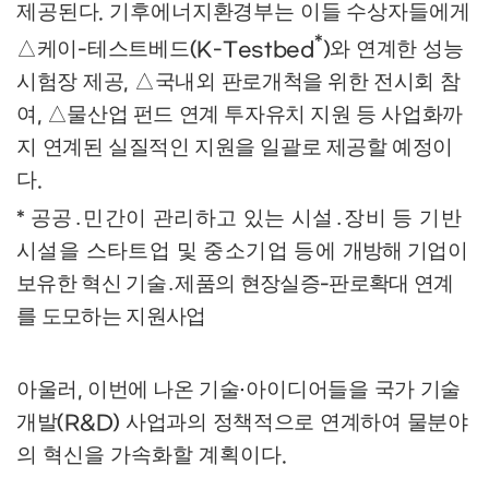
제공된다
기후에너지환경부는 이들 수상자들에게
.
*
△
케이
테스트베드
와 연계한 성능
-
(K-Testbed
)
시험장 제공
△
국내외 판로
개척을 위한 전시회 참
,
여
△
물산업 펀드 연계 투자유치 지원 등 사업화까
,
지
연계된 실질적인 지원을 일괄로 제공할 예정이
다
.
공공
․
민간이 관리하고 있는 시설
․
장비 등 기반
*
시설을 스타트업 및 중소기업 등에
개방해 기업이
보유한 혁신 기술
․
제품의 현장실증
판로확대 연계
-
를 도모하는 지원사업
아울러
이번에 나온 기술
아이디어들을 국가 기술
,
·
개발
사업과의 정책적으로 연계하여 물분야
(R&D)
의
혁신을 가속화할 계획이다
.