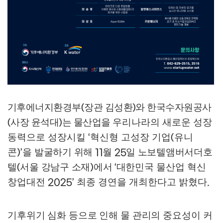
기후에너지환경부
장관 김성환
와 한국수자원공사
(
)
사장 윤석대
는 물산업을
우리나라의
새로운 성장
(
)
동력으로 성장시킬
혁신형 고성장 기업
유니
‘
(
콘
을
발굴하기 위해
월
일 노보텔앰버서더호
)’
11
25
텔
서울 강남구 소재
에서
대한
민국 물산업 혁신
(
)
‘
창업대전
최종 경연을 개최한다고 밝혔다
2025’
.
기후위기 심화 등으로 인해 물 관리의 중요성이 커