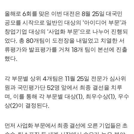
올해로
회를 맞은 이번 대전은
월
일 대국민
6
8
25
공모를 시작으로 일반
인
대상의
아이디어 부문
과
‘
’
창업기업 대상의
사업화 부문
으로 나누어 진행되
‘
’
었다
총
개팀이 도전장을 내밀었고 치열한 서
.
80
류평가와 발표평가를 거쳐
개 팀이 본선에 진출
18
했다
.
각 부문별 상위
개팀은
월
일 전문가 심사위
4
11
25
원과 국민평가단
명
앞에서 최종 결선을 치루
52
며
이를 통해 각 부문별 대상
최우수상
우수
,
(1),
(1),
상
이 결정된다
(2)
.
먼저 사업화 부문에서 최종 결선에 오른 기업들은 초