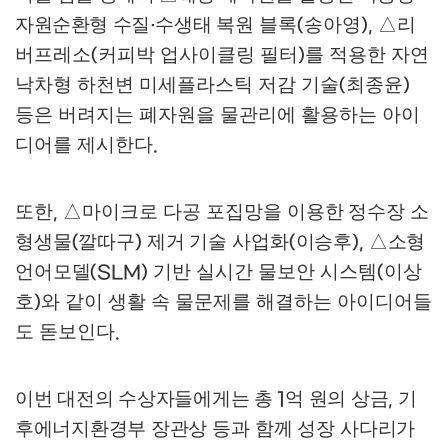
자원순환형 수질
수생태
복원 블록
송아영
△
리
·
(
),
버프레소
커피박 업사이클링 필터
를 적용한 자연
(
)
낙차형 하천변 미세플라스틱 저감 기술
최종윤
(
)
등은 버려지는 폐자원을 물관리에 활용하는 아이
디어를 제시한다
.
또한
△
마이크로 다공 포집망을
이용한 정수장 소
,
형생물
깔따구
제거 기술 사업화
이승후
△
소형
(
)
(
),
언어모델
기반 실시간 물보안 시스템
이상
(SLM)
(
호
와 같이 생활 속 물문제를 해결하는 아이디어들
)
도 돋보인다
.
이번 대전의
수상자들에게는 총
억 원의 상금
기
1
,
후에너지환경부 장관상
등과 함께 성장 사다리가