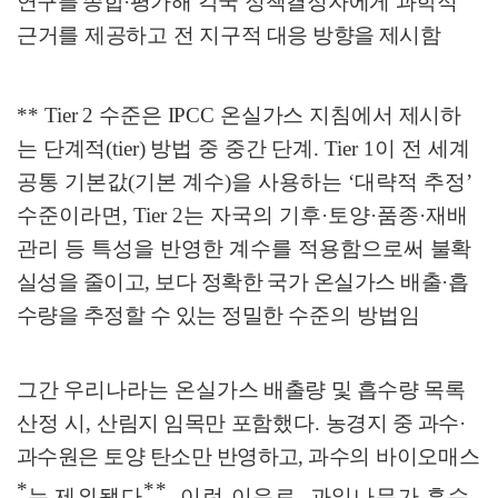
연구를 종합
·
평가해 각국 정책결정자에게 과학적
근거를 제공하고 전 지구적
대응 방향을 제시함
**
Tier 2
수준은
IPCC
온실가스 지침에서 제시하
는 단계적
(tier)
방법 중 중간 단계
.
Tier 1
이 전 세계
공통 기본값
(
기본 계수
)
을 사용하는
‘
대략적 추정
’
수준이라면
, Tier 2
는 자국의 기후
·
토양
·
품종
·
재배
관리 등 특성을 반영한 계수를 적용함으로써
불확
실성을 줄이고
,
보다 정확한 국가 온실가스 배출
·
흡
수량을 추정할 수 있는 정밀한
수준의 방법임
그간
우리나라는
온실가스
배출량 및 흡수량 목록
산정 시
,
산림지
임목만
포함했다
.
농경지 중 과수
·
과수원은 토양 탄소만 반영하고
,
과수의
바이오매스
*
**
는
제외됐
다
.
이런 이유로
,
과일나무가 흡수