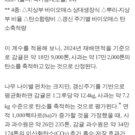
**
4
종
:
△
지상부 바이오매스 상대생장식
△
뿌리
-
지상
부 비율
△
탄소함량비
△
갱신 주기별 바이오매스 탄
소축적량
이 계수를 적용해 보니
, 2024
년 재배면적을 기준으
로 감귤은 약
18
만
9,000
톤
,
사과는 약
17
만
2,000
톤의
탄소를 축적하고 있는 것으로 산정된다
.
나무 나이별 편차는
크지만
,
갱신주기를 기반으로
평균화하면 감귤은
1
그루
당
약
12.4kg,
사과는 약
7.2
*
kg
수준으로 탄소를 축적하는 것으로 평가된다
.
면
적
1,000
헥타르
(ha)
가 증가할 것을 가정했을 때
,
사
과 과수원은 약
26
만
235
톤
,
감귤 과수원은 약
34
만
174
톤의 이산화탄소
(CO
)
추가 흡수
‧
저장 효과가
2