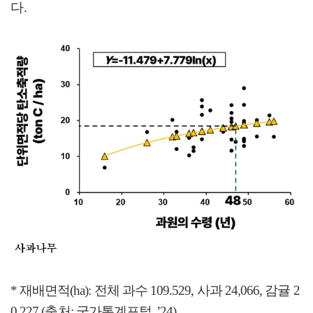
다
.
*
재배면적
(ha):
전체 과수
109.529,
사과
24,066,
감귤
2
0,227 (
출처
:
국가통계
포털
,
’24
)