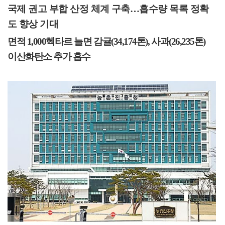
국제 권고 부합 산정 체계 구축
…
흡수량 목록 정확
도 향상 기대
면적
1,000
헥타르 늘면 감귤
(34,174
톤
),
사과
(26,235
톤
)
이산화탄소 추가 흡수