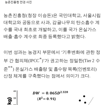
농촌진흥청
(
청장 이승돈
)
은
국민대학교
,
서울시립
대학교와 공동으로
사과
,
감귤나무의
탄소흡수 계
수를 국내 최초로 개발하고
,
이를 국가
온실가스
배출
·
흡수 계수로 최종 등록했다고 밝혔다
.
이번 성과는 농경지 부문에서
‘
기후변화에 관한 정
*
부 간 협의체
(IPCC
)’
가
권고하는
정밀한
(Tier 2
수
*
*
준
)
온실가스
배출량 및 흡수량 목록
(
인벤토리
)
산정
체계를 구축했다는 점에서 의미가 크다
.