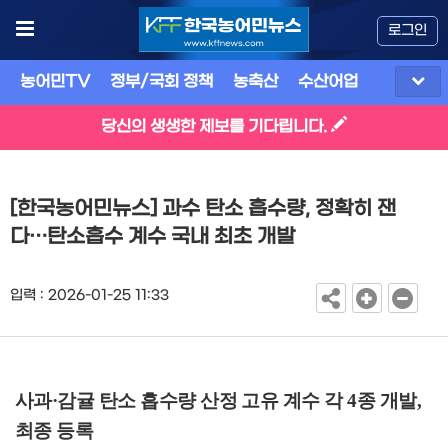
로그인
농어민TV
정부/국회 정책
농축산
수산어업
식품
유
당신의 생생한 제보를 기다립니다.
[한국농어민뉴스] 과수 탄소 흡수량, 정확히 잰
다…탄소흡수 계수 국내 최초 개발
입력 : 2026-01-25 11:33
사과
·
감귤 탄소 흡수량 산정 고유 계수 각
4
종 개발
,
최종 등록