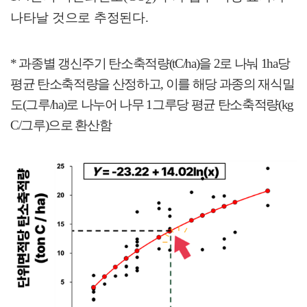
나타날 것으로 추정된다
.
*
과종별 갱신주기 탄소축적량
(tC/ha)
을
2
로 나눠
1ha
당
평균 탄소축적량을 산정하고
,
이를 해당 과종의 재식밀
도
(
그루
/ha)
로 나누어 나무
1
그루당 평균 탄소축적량
(kg
C/
그루
)
으로 환산함