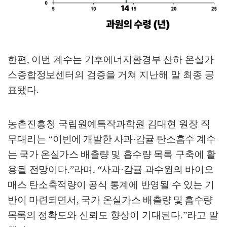
한편
,
이번 계수는 기후에너지환경부 산하 온실가
스종합정보센터의 검증을
거쳐 지난해 말 최종 공
표됐다
.
농촌진흥청 국립원예특작과학원 김대현 원장 직
무대리는
“
이번에 개발한 사과
·
감귤 탄소흡수 계수
는 국가 온실가스 배출량 및 흡수량
목록 구축에 활
용될 전망이다
.
”
라며
, “
사과
·
감귤 과수원의 바이오
매스 탄소축적량이 공식 통계에
반영될 수 있는 기
반이 마련되면서
,
국가 온실가스
배출량 및 흡수량
목록
의
정확도와 신뢰도 향상이 기대된다
.”
라고 말