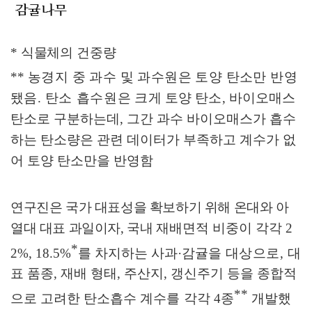
*
식물체의 건중량
**
농경지 중 과수 및 과수원은 토양 탄소만 반영
됐음
.
탄소 흡수원은
크게 토양 탄소
,
바이오매스
탄소로 구분하는데
,
그간 과수 바이오매스가 흡수
하는 탄소량은 관련 데이터가 부족하고 계수가 없
어 토양 탄소만을 반영함
연구진은 국가 대표성을 확보하기 위해 온대와 아
열대 대표 과일이자
,
국내
재배면적 비중이 각각
2
*
2%, 18.5%
를 차지하는 사과
·
감귤을
대상
으로
,
대
표 품종
,
재배 형태
,
주산지
,
갱신주기 등을 종합적
**
으로 고려한 탄소흡수
계수를
각각
4
종
개발했