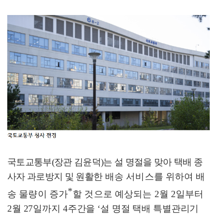
국토교통부
(
장관 김윤덕
)
는 설 명절을 맞아 택배 종
사자 과로방지 및
원활한
배송 서비스를 위하여 배
*
송 물량이 증가
할 것으로 예상되는
2
월
2
일
부터
2
월
27
일까지
4
주간을
‘
설 명절 택배 특별관리기