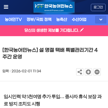
로그인
농어민TV
정부/국회 정책
농축산
수산어업
식품
유
당신의 생생한 제보를 기다립니다.
[한국농어민뉴스] 설 명절 택배 특별관리기간 4
주간 운영
입력 : 2026-02-01 11:34
임시인력 약
5
천여명 추가 투입
…
종사자 휴식 보장 과
로 방지 조치도 시행