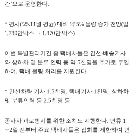
간
’
으로 운영한다
.
*
평시
(‘25.11
월 평균
)
대비 약
5%
물량 증가 전망
(
일
1,780
만박스
→
1,870
만 박스
)
이번 특별관리기간 중 택배사들은 간선
·
배송기사
와 상하차 및 분류 인력
등 약
5
천명을 추가로 투입
하여
,
택배 물량 처리를 지원한다
.
*
간선차량 기사
1.5
천명
,
택배기사
1
천명
,
상하차
및 분류인력 등
2.5
천명 등
종사자 과로방지를 위한 조치도 시행한다
.
연휴
1
∼
2
일 전부터 주요
택배사들은 집화를 제한하여 연