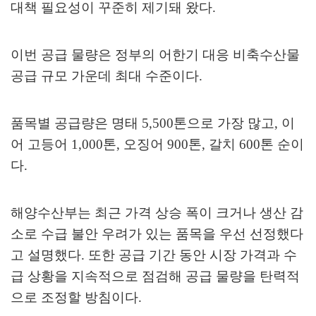
대책 필요성이 꾸준히 제기돼 왔다
.
이번 공급 물량은 정부의 어한기 대응 비축수산물
공급 규모 가운데 최대 수준이다
.
품목별 공급량은 명태
5,500
톤으로 가장 많고
,
이
어 고등어
1,000
톤
,
오징어
900
톤
,
갈치
600
톤 순이
다
.
해양수산부는 최근 가격 상승 폭이 크거나 생산 감
소로 수급 불안 우려가 있는 품목을 우선 선정했다
고 설명했다
.
또한 공급 기간 동안 시장 가격과 수
급 상황을 지속적으로 점검해 공급 물량을 탄력적
으로 조정할 방침이다
.