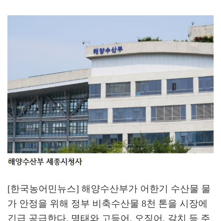
[한국농어민뉴스] 해양수산부가 어한기 수산물 물
가 안정을 위해 정부 비축수산물
8
천 톤을 시장에
긴급 공급한다
.
명태와 고등어
,
오징어
,
갈치 등 주