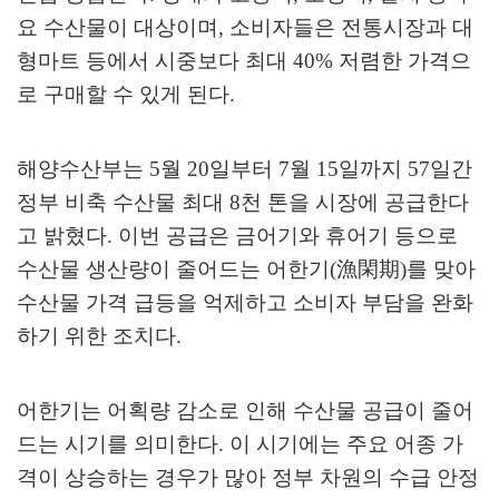
요 수산물이 대상이며
,
소비자들은 전통시장과 대
형마트 등에서 시중보다 최대
40%
저렴한 가격으
로 구매할 수 있게 된다
.
해양수산부는
5
월
20
일부터
7
월
15
일까지
57
일간
정부 비축 수산물 최대
8
천 톤을 시장에 공급한다
고 밝혔다
.
이번 공급은 금어기와 휴어기 등으로
수산물 생산량이 줄어드는 어한기
(
漁閑期
)
를 맞아
수산물 가격 급등을 억제하고 소비자 부담을 완화
하기 위한 조치다
.
어한기는 어획량 감소로 인해 수산물 공급이 줄어
드는 시기를 의미한다
.
이 시기에는 주요 어종 가
격이 상승하는 경우가 많아 정부 차원의 수급 안정