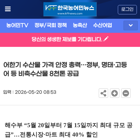
로그인
농어민TV
정부/국회 정책
농축산
수산어업
식품
유
당신의 생생한 제보를 기다립니다.
어한기 수산물 가격 안정 총력…정부, 명태·고등
어 등 비축수산물 8천톤 공급
입력 : 2026-05-20 08:53
해수부
“5
월
20
일부터
7
월
15
일까지 최대 규모 공
급
”
…
전통시장
·
마트 최대
40%
할인