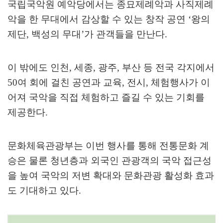
국립국악원 예악당에서는 종묘제례악과 사직제례
악을 한 무대에서 감상할 수 있는 창작 공연
‘
왕의
제단
,
백성의 무대
’
가 관객들을 만난다
.
이 밖에도 인천
,
세종
,
광주
,
부산 등 전국 각지에서
50
여 회에 걸친 공연과 교육
,
전시
,
체험행사가 이
어져 국악을 직접 체험하고 즐길 수 있는 기회를
제공한다
.
문화체육관광부는 이번 행사를 통해 전통문화 계
승은 물론 청년층과 외국인 관광객의 국악 접근성
을 높여 국악의 저변 확대와 문화관광 활성화 효과
도 기대하고 있다
.