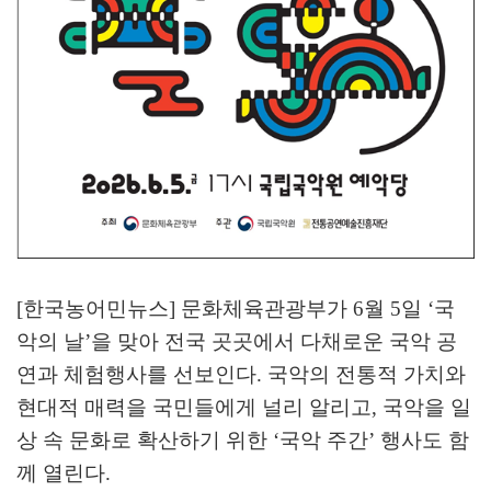
[한국농어민뉴스] 문화체육관광부가
6
월
5
일
‘
국
악의 날
’
을 맞아 전국 곳곳에서 다채로운 국악 공
연과 체험행사를 선보인다
.
국악의 전통적 가치와
현대적 매력을 국민들에게 널리 알리고
,
국악을 일
상 속 문화로 확산하기 위한
‘
국악 주간
’
행사도 함
께 열린다
.