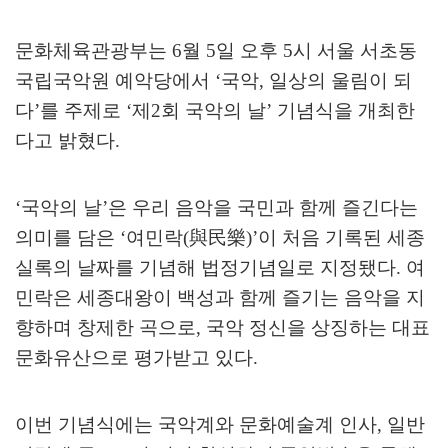
문화체육관광부는
6
월
5
일 오후
5
시 서울 서초동
국립국악원 예악당에서
‘
국악
,
일상의 울림이 되
다
’
를 주제로
‘
제
2
회 국악의 날
’
기념식을 개최한
다고 밝혔다
.
‘
국악의 날
’
은 우리 음악을 국민과 함께 즐긴다는
의미를 담은
‘
여민락
(
與民樂
)’
이 처음 기록된 세종
실록의 날짜를 기념해 법정기념일로 지정됐다
.
여
민락은 세종대왕이 백성과 함께 즐기는 음악을 지
향하며 창제한 곡으로
,
국악 정신을 상징하는 대표
문화유산으로 평가받고 있다
.
이번 기념식에는 국악계와 문화예술계 인사
,
일반