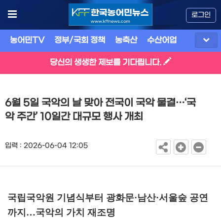
로그인
농어민TV
정부/국회 정책
농축산
수산어업
식품
유
당신의 생생한 제보를 기다립니다.
6월 5일 국악의 날 맞아 전국이 국악 물결…‘국
악 주간’ 10일간 대규모 행사 개최
입력 : 2026-06-04 12:05
국립국악원 기념식부터 광화문
·
남산
·
서울숲 공연
까지
…
국악의 가치 재조명