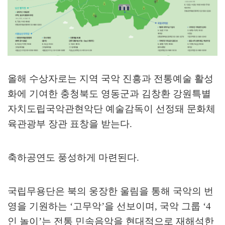
올해 수상자로는 지역 국악 진흥과 전통예술 활성
화에 기여한 충청북도 영동군과 김창환 강원특별
자치도립국악관현악단 예술감독이 선정돼 문화체
육관광부 장관 표창을 받는다
.
축하공연도 풍성하게 마련된다
.
국립무용단은 북의 웅장한 울림을 통해 국악의 번
영을 기원하는
‘
고무악
’
을 선보이며
,
국악 그룹
‘4
인 놀이
’
는 전통 민속음악을 현대적으로 재해석한