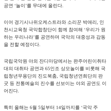
공연
‘
놀이
’
를 무대에 올린다
.
이어 경기시나위오케스트라와 소리꾼 박애리
,
인
천시교육청 국악합창단이 함께 참여해
‘
우리가 원
하는 우리나라
’
를 공연하며 국악의 대중성과 감동
을 전할 예정이다
.
국립국악원 야외 잔디마당에서는 완주어린이취타
대의 대취타 공연과
65
인조 상모놀이를 비롯해 국
립청년무용단의 진도북춤
,
국립청년연희단의 판
굿 등 전통예술의 진수를 선보이는 야외 공연도 이
어진다
.
특히 올해는
6
월
5
일부터
14
일까지를
‘
국악 주