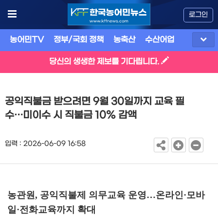
로그인
농어민TV
정부/국회 정책
농축산
수산어업
식품
유
당신의 생생한 제보를 기다립니다.
공익직불금 받으려면 9월 30일까지 교육 필
수…미이수 시 직불금 10% 감액
입력 : 2026-06-09 16:58
농관원
,
공익직불제 의무교육 운영
…
온라인
·
모바
일
·
전화교육까지 확대