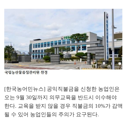
[한국농어민뉴스] 공익직불금을 신청한 농업인은
오는
9
월
30
일까지 의무교육을 반드시 이수해야
한다
.
교육을 받지 않을 경우 직불금의
10%
가 감액
될 수 있어 농업인들의 주의가 요구된다
.