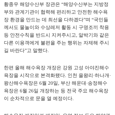
황종우 해양수산부 장관은
“
해양수산부는 지방정
부와 관계기관이 협력해 편리하고 안전한 해수욕
장 환경을 만드는 데 최선을 다하겠다
”
며
“
국민들
께서도 물놀이와 수상레저 활동 시 구명조끼 착용
등 안전수칙을 반드시 지켜주시고
,
알박기와 같은
다른 이용객에게 불편을 주는 행위는 자제해 주시
길 바란다
”
고 말했다
.
한편 올해 해수욕장 개장은 강원 고성 아야진해수
욕장을 시작으로 본격화됐다
.
인천 을왕리
·
하나개
·
왕산해수욕장은
6
월
20
일
,
부산 해운대
·
송정해수
욕장은
6
월
26
일 개장하는 등 전국 주요 해수욕장
이 순차적으로 문을 열 예정이다
.