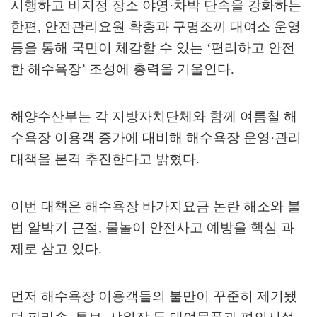
시행하고 비지정 장소 야영
·
차박 단속을 강화하는
한편
,
안전관리요원 확충과 구명조끼 대여소 운영
등을 통해 국민이 체감할 수 있는
‘
편리하고 안전
한 해수욕장
’
조성에 총력을 기울인다
.
해양수산부는 각 지방자치단체와 함께 여름철 해
수욕장 이용객 증가에 대비해 해수욕장 운영
·
관리
대책을 본격 추진한다고 밝혔다
.
이번 대책은 해수욕장 바가지요금 논란 해소와 불
법 알박기 근절
,
물놀이 안전사고 예방을 핵심 과
제로 삼고 있다
.
먼저 해수욕장 이용객들의 불만이 꾸준히 제기됐