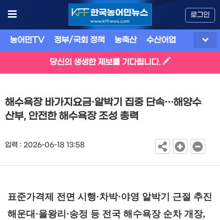
로그인
농어민TV
정부/국회 정책
농축산
수산어업
식품
유
당신의 생생한 제보를 기다립니다.
해수욕장 바가지요금·알박기 집중 단속…해양수
산부, 안전한 해수욕장 조성 총력
입력 : 2026-06-18 13:58
표준가격제 전면 시행
·
차박
·
야영 알박기 근절 추진
해운대
·
을왕리
·
송정 등 전국 해수욕장 순차 개장
,