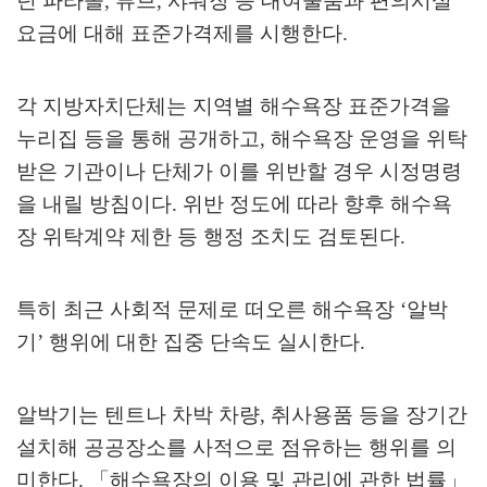
던 파라솔
,
튜브
,
샤워장 등 대여물품과 편의시설
요금에 대해 표준가격제를 시행한다
.
각 지방자치단체는 지역별 해수욕장 표준가격을
누리집 등을 통해 공개하고
,
해수욕장 운영을 위탁
받은 기관이나 단체가 이를 위반할 경우 시정명령
을 내릴 방침이다
.
위반 정도에 따라 향후 해수욕
장 위탁계약 제한 등 행정 조치도 검토된다
.
특히 최근 사회적 문제로 떠오른 해수욕장
‘
알박
기
’
행위에 대한 집중 단속도 실시한다
.
알박기는 텐트나 차박 차량
,
취사용품 등을 장기간
설치해 공공장소를 사적으로 점유하는 행위를 의
미한다
.
「
해수욕장의 이용 및 관리에 관한 법률
」