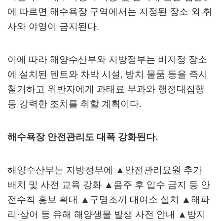
에 따르면 해수욕장 구역에서는 지정된 장소 외 취
사와 야영이 금지된다
.
이에 따라 해양수산부와 지방정부는 비지정 장소
에 설치된 텐트와 차박 시설
,
방치 물품 등을 즉시
철거하고 위반자에게 과태료 부과와 행정대집행
등 강력한 조치를 취할 계획이다
.
해수욕장 안전관리도 대폭 강화된다
.
해양수산부는 지방정부에
▲
안전관리요원 추가
배치 및 사전 교육 강화
▲
음주 후 입수 금지 등 안
전수칙 홍보 확대
▲
구명조끼 대여소 설치
▲
해파
리
·
상어 등 유해 해양생물 발생 사전 안내
▲
방지