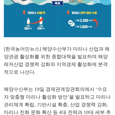
[한국농어민뉴스] 해양수산부가 마리나 산업과 해
양관광 활성화를 위한 종합대책을 발표하며 해양
레저산업 경쟁력 강화와 지역경제 활성화에 본격
적으로 나선다
.
해양수산부는
19
일 경제관계장관회의에서
‘
수요
자 맞춤형 마리나 활성화 방안
’
을 발표하고 마리나
관리체계 확립
,
기반시설 확충
,
산업 경쟁력 강화
,
마리나 친화 문화 확산 등
4
대 전략과
10
대 세부 추