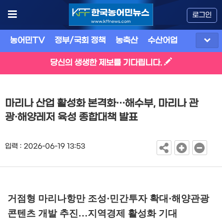
로그인
농어민TV
정부/국회 정책
농축산
수산어업
식품
유
당신의 생생한 제보를 기다립니다.
마리나 산업 활성화 본격화…해수부, 마리나 관
광·해양레저 육성 종합대책 발표
입력 : 2026-06-19 13:53
거점형 마리나항만 조성
민간투자 확대
해양관광
·
·
콘텐츠 개발 추진
…
지역경제 활성화 기대