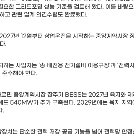
필요한 그리드포밍 성능 기준을 검토해 왔다
.
이를 바탕으
련하고 관련 업계 의견수렴도 완료했다
.
2027
년
12
월부터 상업운전을 시작하는 중앙계약시장 
된다
.
설치하는 사업자는
‘
송
·
배전용 전기설비 이용규정
’
과
‘
전력
을 준수해야 한다
.
따르면 중앙계약시장 장주기
BESS
는
2027
년 육지와 
에도
540MW
가 추가 구축된다
. 2029
년에는 육지 지
다
.
장치는 단순한 전력 저장
·
공급 기능을 넘어 전력망 안정