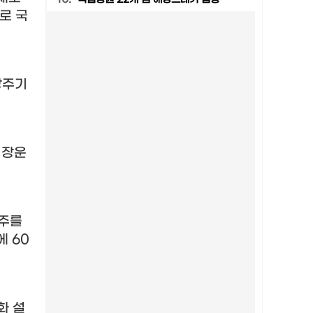
로 국
장주기
시장운
제주를
역에
60
화 설