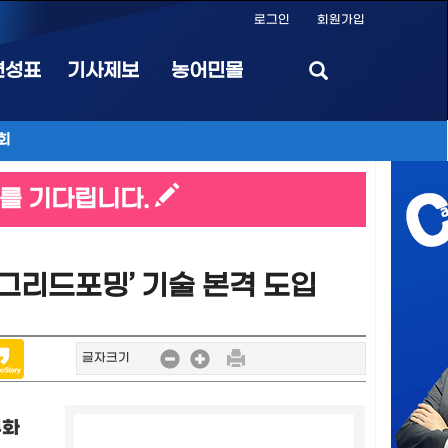
로그인
회원가입
편성표
기사제보
농어민몰
회
를 기다립니다.
그리드포밍’ 기술 본격 도입
글자크기
무화