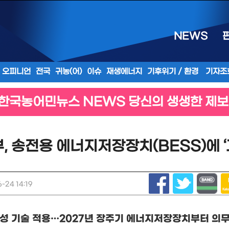
NEWS
오피니언
전국
귀농(어)
이슈
재생에너지
기후위기 / 환경
기자조
한국농어민뉴스 NEWS 당신의 생생한 제보
 송전용 에너지저장장치(BESS)에 ‘
-24 14:19
성 기술 적용
…
2027
년 장주기 에너지저장장치부터 의