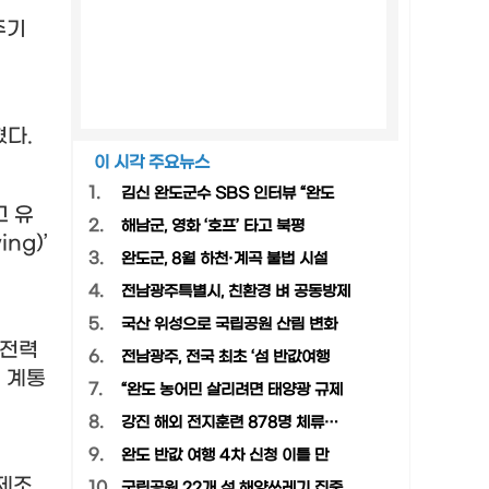
주기
혔다
.
이 시각 주요뉴스
1.
김신 완도군수 SBS 인터뷰 “완도
고 유
2.
해남군, 영화 ‘호프’ 타고 북평
ing)’
3.
완도군, 8월 하천·계곡 불법 시설
4.
전남광주특별시, 친환경 벼 공동방제
5.
국산 위성으로 국립공원 산림 변화
 전력
6.
전남광주, 전국 최초 ‘섬 반값여행
,
계통
7.
“완도 농어민 살리려면 태양광 규제
8.
강진 해외 전지훈련 878명 체류…
9.
완도 반값 여행 4차 신청 이틀 만
제조
10.
국립공원 22개 섬 해양쓰레기 집중