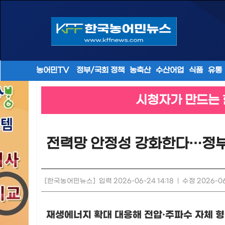
농어민TV
정부/국회 정책
농축산
수산어업
식품
유통
시청자가 만드는 
전력망 안정성 강화한다…정부,
[한국농어민뉴스]
입력 2026-06-24 14:18
|
수정 2026-06
재생에너지 확대 대응해 전압
·
주파수 자체 형