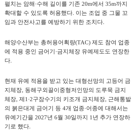
펼치는 암해
·
수해 길이를 기존
20m
에서
35m
까지
확대할 수 있도록 허용했다
.
이는 조업 중 그물 꼬
임과 안전사고를 예방하기 위한 조치다
.
해양수산부는 총허용어획량
(TAC)
제도 참여 업종
에 적용 중인 금어기
·
금지체장 유예제도도 연장한
다
.
현재 유예 적용을 받고 있는 대형선망의 고등어 금
지체장
,
동해구외끌이중형저인망의 도루묵 금지
체장
,
제
1·2
구잠수기의 키조개 금지체장
,
근해통발
의 붉은대게 금어기 등
4
개 업종
·
어종에 대해서는
유예기간을
2027
년
6
월
30
일까지
1
년 추가 연장하
기로 했다
.