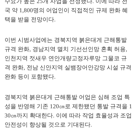
수요가 높은
25
개 사업을 선정했다
.
이에 따라 전
국 약
1,800
명의 어업인이 직접적인 규제 완화 혜
택을 받을 전망이다
.
이번 시범사업에는 경북지역 붉은대게 근해통발
규격 완화
,
경남지역 멸치 기선선인망 혼획 허용
,
인천지역 젓새우 연안개량고정자루망 그물코 규
격 완화
,
전남 신안지역 실뱀장어안강망 시설 규격
완화 등이 포함됐다
.
경북지역 붉은대게 근해통발 어업은 심해 조업 특
성을 반영해 기존
120
㎝
로 제한됐던 통발 규격을
1
30
㎝
까지 확대한다
.
이에 따라 작업 효율성과 조업
안전성이 향상될 것으로 기대된다
.