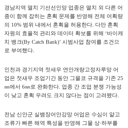
경남지역 멸치 기선선인망 업종은 멸치 외 다른 어
종이 함께 잡히는 혼획 문제를 반영해 전체 어획량
의
10%
범위 내에서 혼획을 허용한다
.
다만 혼획
자원의 효율적 관리와 데이터 확보를 위해
‘
바이캐
치 뱅크
(By Catch Bank)’
시범사업 참여를 조건으
로 부여했다
.
인천과 경기지역 젓새우 연안개량고정자루망 어
업은 젓새우 조업기간 동안 그물코 규격을 기존
25
㎜
에서
6
㎜
로 완화한다
.
업종 간 조업 분쟁 가능성
이 낮고 혼획 우려도 크지 않다는 점이 고려됐다
.
전남 신안군 실뱀장어안강망 어업은 수심이 얕고
조류가 빠른 해역 특성을 반영해 그물 상
·
하부를