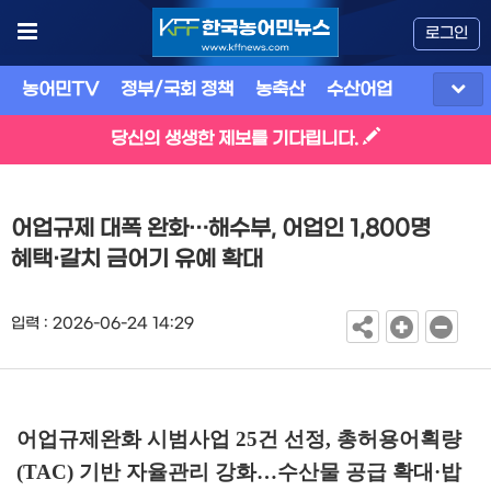
로그인
농어민TV
정부/국회 정책
농축산
수산어업
식품
유
당신의 생생한 제보를 기다립니다.
어업규제 대폭 완화…해수부, 어업인 1,800명
혜택·갈치 금어기 유예 확대
입력 : 2026-06-24 14:29
어업규제완화 시범사업
25
건 선정
,
총허용어획량
(TAC)
기반 자율관리 강화
…
수산물 공급 확대
·
밥