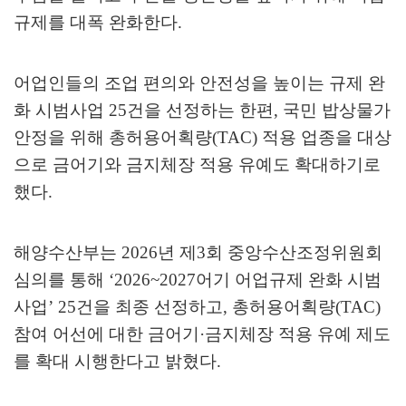
규제를 대폭 완화한다
.
어업인들의 조업 편의와 안전성을 높이는 규제 완
화 시범사업
25
건을 선정하는 한편
,
국민 밥상물가
안정을 위해 총허용어획량
(TAC)
적용 업종을 대상
으로 금어기와 금지체장 적용 유예도 확대하기로
했다
.
해양수산부는
2026
년 제
3
회 중앙수산조정위원회
심의를 통해
‘2026~2027
어기 어업규제 완화 시범
사업
’ 25
건을 최종 선정하고
,
총허용어획량
(TAC)
참여 어선에 대한 금어기
·
금지체장 적용 유예 제도
를 확대 시행한다고 밝혔다
.